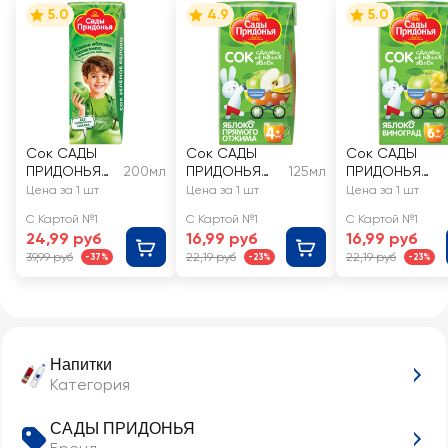
5.0
4.9
5.0
Сок САДЫ
Сок САДЫ
Сок САДЫ
ПРИДОНЬЯ
200мл
ПРИДОНЬЯ
125мл
ПРИДОНЬЯ
Зеленое
Яблоко
Яблоко,
Цена за 1 шт
Цена за 1 шт
Цена за 1 шт
яблоко, с 4
прямого
виноград, с 6
С Картой №1
С Картой №1
С Картой №1
месяцев
отжима, с 4
месяцев
24,99 руб
16,99 руб
16,99 руб
месяцев
39,99 руб
22,19 руб
22,19 руб
-37%
-23%
-23%
Напитки
Категория
САДЫ ПРИДОНЬЯ