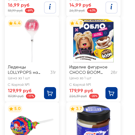
16,99 руб
14,99 руб
55,99 руб
26,39 руб
-69%
-43%
4.4
4.0
Леденцы
Изделие фигурное
LOLLYPOPS на
31г
CHOCO BOOM
28г
палочке
Роблоксеры с
Цена за 1 шт
Цена за 1 шт
подарком из
С Картой №1
С Картой №1
молочного
129,99 руб
179,99 руб
шоколада,
157,89 руб
226,39 руб
-17%
-20%
глазированные, с
добавлением
5.0
3.7
маршмеллоу