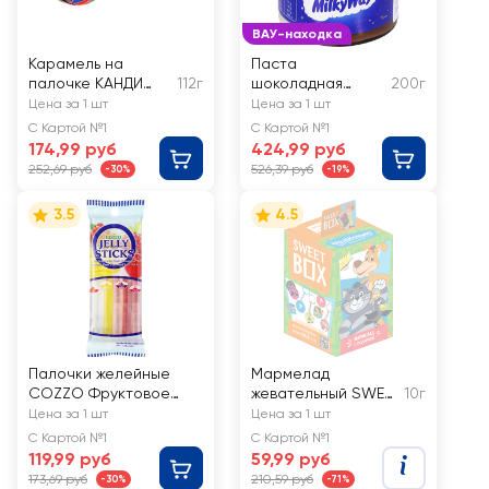
ВАУ-находка
Карамель на
Паста
палочке КАНДИ
112г
шоколадная
200г
КЛАБ Лизунец Maxi
MILKY WAY
Цена за 1 шт
Цена за 1 шт
Приколисты, с
С Картой №1
С Картой №1
подарком
174,99 руб
424,99 руб
252,69 руб
526,39 руб
-30%
-19%
3.5
4.5
Палочки желейные
Мармелад
COZZO Фруктовое
жевательный SWEET
10г
ассорти, 100г
BOX
Цена за 1 шт
Цена за 1 шт
Простоквашино,
С Картой №1
С Картой №1
апельсин/яблоко/
119,99 руб
59,99 руб
клубника/персик/
173,69 руб
210,59 руб
-30%
-71%