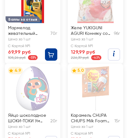
Баллы за отзыв
Мармелад
Желе YUKIGUNI
жевательный
70г
AGURI Конняку со
96г
ГРУЗОВИЧКИ
вкусом яблока, 6шт
Цена за 1 шт
Цена за 1 шт
Джелли Бар со
С Картой №1
С Картой №1
вкусом фруктов
69,99 руб
129,99 руб
105,26 руб
226,39 руб
-33%
-42%
4.9
5.0
Яйцо шоколадное
Карамель CHUPA
ШОКИ-ТОКИ Ум
20г
CHUPS Milk Foam
15г
Хрум, с подарком-
Tea
Цена за 1 шт
Цена за 1 шт
сюрпризом
С Картой №1
С Картой №1