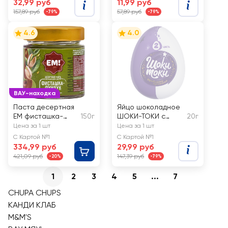
32,99 руб
11,99 руб
157,89 руб
57,89 руб
-79%
-79%
4.6
4.0
ВАУ-находка
Паста десертная
Яйцо шоколадное
ЕМ фисташка-
150г
ШОКИ-ТОКИ с
20г
фундук
сюрпризом, в
Цена за 1 шт
Цена за 1 шт
ассортименте
С Картой №1
С Картой №1
334,99 руб
29,99 руб
421,09 руб
147,39 руб
-20%
-79%
1
2
3
4
5
...
7
CHUPA CHUPS
КАНДИ КЛАБ
M&M'S