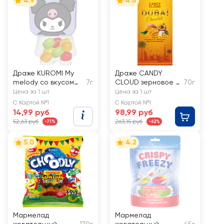
4.9
4.6
Драже KUROMI My
Драже CANDY
melody со вкусом
7г
CLOUD зерновое в
70г
фруктового ассорти
белой шоколадной
Цена за 1 шт
Цена за 1 шт
глазури со вкусом
С Картой №1
С Картой №1
манго и маракуйя
14,99 руб
98,99 руб
52,63 руб
263,15 руб
-71%
-62%
5.0
4.2
Мармелад
Мармелад