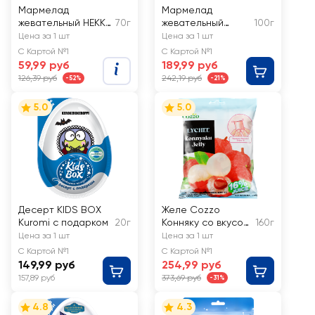
Мармелад
Мармелад
жевательный HEKKE
70г
жевательный
100г
Яблочные
TROLLI Blob
Цена за 1 шт
Цена за 1 шт
карандаши
Кляксы фруктовый
С Картой №1
С Картой №1
микс
59,99 руб
189,99 руб
126,39 руб
242,19 руб
-52%
-21%
5.0
5.0
Десерт KIDS BOX
Желе Cozzo
Kuromi с подарком
20г
Конняку со вкусом
160г
личи
Цена за 1 шт
Цена за 1 шт
С Картой №1
С Картой №1
149,99 руб
254,99 руб
157,89 руб
373,69 руб
-31%
4.8
4.3