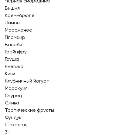
Черная смородина
Вишня
Крем-брюле
Лимон
Мороженое
Пломбир
Васаби
Грейпфрут
Груша
Ежевика
Киви
Клубничный йогурт
Маракуйя
Огурец
Слива
Тропические фрукты
Фундук
Шоколад
3+