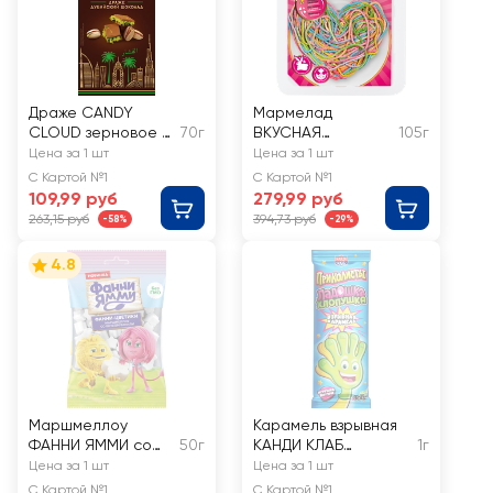
Драже CANDY
Мармелад
CLOUD зерновое в
70г
ВКУСНАЯ
105г
шоколадной
ПОМОЩЬ Лапша
Цена за 1 шт
Цена за 1 шт
глазури
любви
С Картой №1
С Картой №1
109,99 руб
279,99 руб
263,15 руб
394,73 руб
-58%
-29%
4.8
Маршмеллоу
Карамель взрывная
ФАННИ ЯММИ со
50г
КАНДИ КЛАБ
1г
вкусом ванили
Приколисты
Цена за 1 шт
Цена за 1 шт
Ладошка-Хлопушка
С Картой №1
С Картой №1