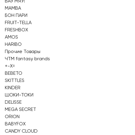
ВАУ МЯУ!
MAMBA
БОН ПАРИ
FRUIT-TELLA
FRESHBOX
AMOS
HARIBO
Прочие Товары
ЧТМ fantasy brands
+-X÷
BEBETO
SKITTLES
KINDER
ШОКИ-ТОКИ
DELISSE
MEGA SECRET
ORION
BABYFOX
CANDY CLOUD