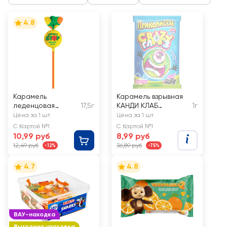
4.8
Карамель
Карамель взрывная
леденцовая
17,5г
КАНДИ КЛАБ
1г
SWEET STOP с
Приколисты Crazy
Цена за 1 шт
Цена за 1 шт
жевательной
Глаз
С Картой №1
С Картой №1
конфетой
10,99 руб
8,99 руб
12,49 руб
36,89 руб
-12%
-75%
4.7
4.8
ВАУ-находка
Выгодная упаковка