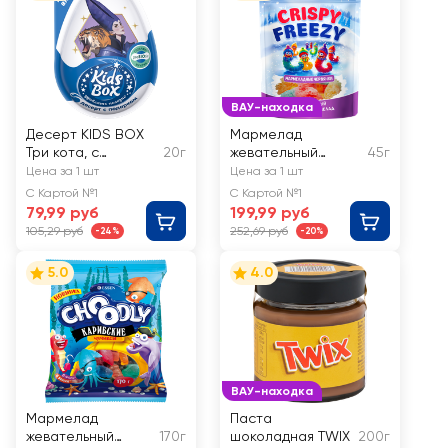
ВАУ-находка
Десерт KIDS BOX
Мармелад
Три кота, с
20г
жевательный
45г
подарком
FRESHBOX Crispy
Цена за 1 шт
Цена за 1 шт
Freezy червячки,
С Картой №1
С Картой №1
сублимированный
79,99 руб
199,99 руб
105,29 руб
252,69 руб
-24%
-20%
5.0
4.0
ВАУ-находка
Мармелад
Паста
жевательный
170г
шоколадная TWIX
200г