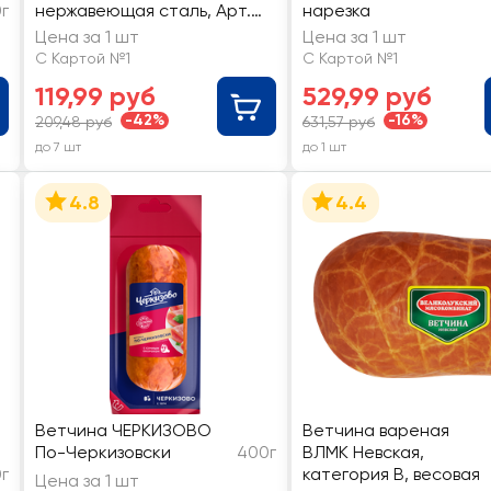
0г
нержавеющая сталь, Арт.
нарезка
VC-R1
Цена за 1 шт
Цена за 1 шт
С Картой №1
С Картой №1
119,99 руб
529,99 руб
-42%
-16%
209,48 руб
631,57 руб
до 7 шт
до 1 шт
4.8
4.4
Ветчина ЧЕРКИЗОВО
Ветчина вареная
По-Черкизовски
400г
ВЛМК Невская,
0г
категория В, весовая
Цена за 1 шт