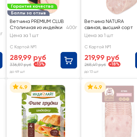
Гарантия качества
Баллы за отзыв
Ветчина PREMIUM CLUB
Ветчина NATURA
Столичная из индейки
400г
свиная, высший сорт
кг
Цена за 1 шт
Цена за 1 шт
С Картой №1
С Картой №1
289,99 руб
219,99 руб
-13%
-18%
336,89 руб
268,49 руб
до 49 шт
до 13 шт
4.9
4.9