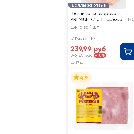
Баллы за отзыв
Ветчина из окорока
PREMIUM CLUB нарезка
17
Цена за 1 шт
С Картой №1
239,99 руб
-10%
268,49 руб
до 57 шт
4.9