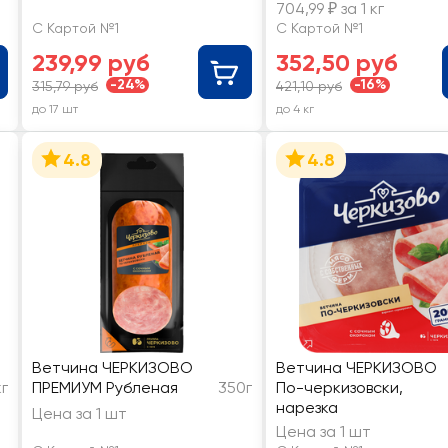
704,99 ₽ за 1 кг
С Картой №1
С Картой №1
239,99 руб
352,50 руб
-24%
-16%
315,79 руб
421,10 руб
до 17 шт
до 4 кг
4.8
4.8
Ветчина ЧЕРКИЗОВО
Ветчина ЧЕРКИЗОВО
кг
ПРЕМИУМ Рубленая
350г
По-черкизовски,
нарезка
Цена за 1 шт
Цена за 1 шт