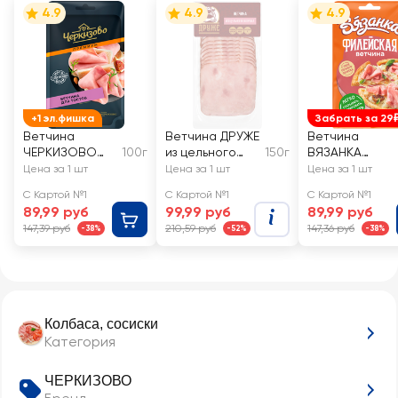
4.9
4.9
4.9
+1 эл.фишка
Забрать за 29
Ветчина
Ветчина ДРУЖЕ
Ветчина
ЧЕРКИЗОВО
100г
из цельного
150г
ВЯЗАНКА
ПРЕМИУМ Для
окорока,
Филейская,
Цена за 1 шт
Цена за 1 шт
Цена за 1 шт
тостов,
нарезка
нарезка 100г
С Картой №1
С Картой №1
С Картой №1
нарезка
89,99 руб
99,99 руб
89,99 руб
147,39 руб
210,59 руб
147,36 руб
-38%
-52%
-38%
Колбаса, сосиски
Категория
ЧЕРКИЗОВО