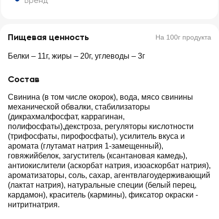
Бренд
Пищевая ценность
На 100г продукта
Белки – 11г, жиры – 20г, углеводы – 3г
Состав
Свинина (в том числе окорок), вода, мясо свинины
механической обвалки, стабилизаторы
(дикрахмалфосфат, каррагинан,
полифосфаты),декстроза, регуляторы кислотности
(трифосфаты, пирофосфаты), усилитель вкуса и
аромата (глутамат натрия 1-замещенный),
говяжийбелок, загуститель (ксантановая камедь),
антиокислители (аскорбат натрия, изоаскорбат натрия),
ароматизаторы, соль, сахар, агентвлагоудерживающий
(лактат натрия), натуральные специи (белый перец,
кардамон), краситель (кармины), фиксатор окраски -
нитритнатрия.