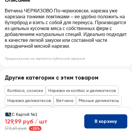
Описание
Ветчина ЧЕРКИЗОВО По-черкизовски, нарезка уже
нарезана тонкими ломтиками – ее удобно положить на
бутерброд и взять с собой для перекуса. Производится
из цельных кусочков мяса с собственных ферм с
добавлением натуральных специй. Идеально подходит
в качестве легкой закуски или составной части
праздничной мясной нарезки.
Предложение не является публичной офертой
Другие категории с этим товаром
Колбаса, сосиски
Нарезка из колбас и деликатесов
Нарезка деликатесов
Ветчина
Мясные деликатесы
В нарезке
Ветчина
Колбасы и мясные деликатесы
С Картой №1
129,99 руб /
шт
В корзину
173,69 руб
-25%