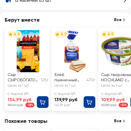
В наличии 65 шт
Берут вместе
Все
4.8
4.9
4.9
Сыр
Хлеб
Сыр творожны
СЫРОБОГАТОВ
125г
пшеничный
470г
HOCHLAND с
Маасдам 45%,
HARRY'S
маринованным
Цена за 1 шт
Цена за 1 шт
Цена за 1 шт
нарезка, без
Аmerican
и огурцами
С Картой №1
С Картой №1
С Картой №1
змж
sandwich
60%, без змж
134,99 руб
139,99 руб
109,99 руб
189,49 руб
147,39 руб
157,89 руб
-28%
-30%
Похожие товары
Все