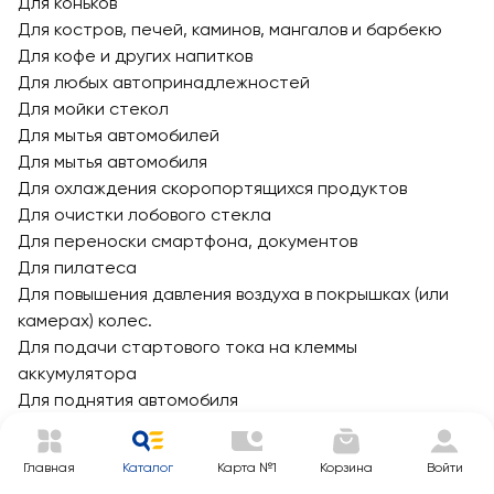
Для коньков
Для костров, печей, каминов, мангалов и барбекю
Для кофе и других напитков
Для любых автопринадлежностей
Для мойки стекол
Для мытья автомобилей
Для мытья автомобиля
Для охлаждения скоропортящихся продуктов
Для очистки лобового стекла
Для переноски смартфона, документов
Для пилатеса
Для повышения давления воздуха в покрышках (или
камерах) колес.
Для подачи стартового тока на клеммы
аккумулятора
Для поднятия автомобиля
Для походов
Для приготовления блюд
Главная
Каталог
Карта №1
Корзина
Войти
Для принятия душа на даче и в походах