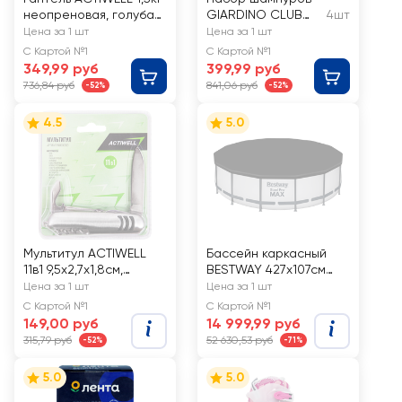
неопреновая, голубая,
GIARDINO CLUB
4шт
Арт.
нержавеющая
Цена за 1 шт
Цена за 1 шт
JW5001B/IR92004-D-
сталь Арт. ZDBQ-
С Картой №1
С Картой №1
1,5kg
2005A-2
349,99 руб
399,99 руб
736,84 руб
841,06 руб
-52%
-52%
4.5
5.0
Мультитул ACTIWELL
Бассейн каркасный
11в1 9,5х2,7х1,8см,
BESTWAY 427х107см
Арт.MU030909
13030л, с фильтром,
Цена за 1 шт
Цена за 1 шт
Арт. 56950
С Картой №1
С Картой №1
149,00 руб
14 999,99 руб
315,79 руб
52 630,53 руб
-52%
-71%
5.0
5.0