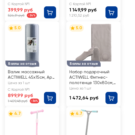
сталь, Арт. 109612
С Картой №1
С Картой №1
399,99 руб
1 149,99 руб
526,31 руб
1 210,52 руб
-24%
5.0
5.0
Баллы за отзыв
Баллы за отзыв
Валик массажный
Набор подарочный
ACTIWELL 45x15см, Арт.
ACTIWELL Фитнес-
MU-FT60
полотенце 130х80см,
Цена за 1 шт
массажный мяч
Цена за 1 шт
С Картой №1
d=6,5см и носки р. 36–
899,99 руб
1 472,64 руб
40, Арт. MUSET033110
1 409,48 руб
-36%
4.7
4.7