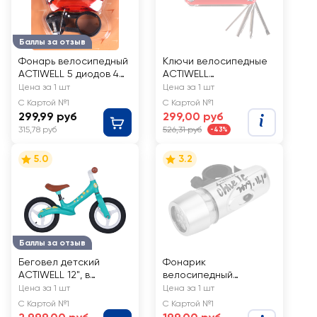
Баллы за отзыв
Фонарь велосипедный
Ключи велосипедные
ACTIWELL 5 диодов 4
ACTIWELL
режима, Арт. GV8816-
многофункциональные
Цена за 1 шт
Цена за 1 шт
23
, Арт. GV8816-29, 8шт
С Картой №1
С Картой №1
299,99 руб
299,00 руб
315,78 руб
526,31 руб
-43%
5.0
3.2
Баллы за отзыв
Беговел детский
Фонарик
ACTIWELL 12", в
велосипедный
ассортименте,
ACTIWELL 5 диодов 3
Цена за 1 шт
Цена за 1 шт
Арт.KID-ST12B
режима 10х7х3см, Арт.
С Картой №1
С Картой №1
GB-LT917