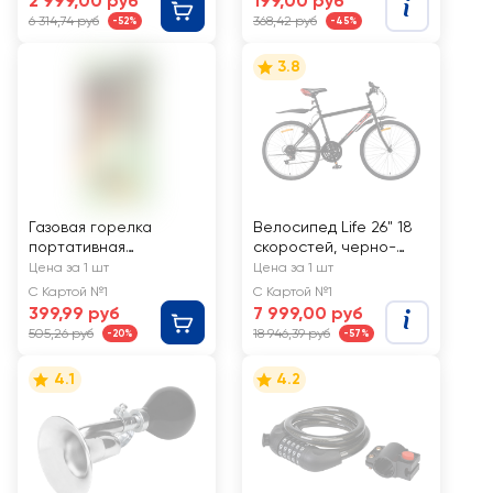
2 999,00 руб
199,00 руб
6 314,74 руб
368,42 руб
-52%
-45%
3.8
Газовая горелка
Велосипед Life 26" 18
портативная
скоростей, черно-
ACTIWELL
красный, черно-
Цена за 1 шт
Цена за 1 шт
20,2x6,7х3,8см, Арт.
бирюзовый, Арт.
С Картой №1
С Картой №1
GB-LT909
LFE26ST-M
399,99 руб
7 999,00 руб
505,26 руб
18 946,39 руб
-20%
-57%
4.1
4.2