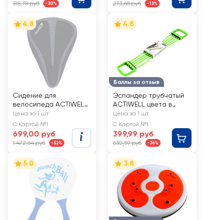
315,78 руб
273,68 руб
-30%
-13%
4.8
4.8
Баллы за отзыв
Сидение для
Эспандер трубчатый
велосипеда ACTIWELL
ACTIWELL цвета в
29x20см, гелевое, Арт.
ассортименте, Арт.
Цена за 1 шт
Цена за 1 шт
BIK-04
15915
С Картой №1
С Картой №1
699,00 руб
399,99 руб
1 472,64 руб
630,59 руб
-52%
-36%
5.0
3.8