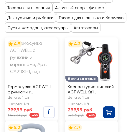
Товары для плавания
Активный спорт, фитнес
Для туризма и рыбалки
Товары для шашлыка и барбекю
Сумки, чемоданы, аксессуары
Автотовары
4.9
4.2
Баллы за отзыв
Термосумка ACTIWELL
Компас туристический
с ручками и
ACTIWELL 6в1
карманами, Арт.
10,9х4,5х2,6см, Арт.
Цена за 1 шт
Цена за 1 шт
CA21181-1
BXZRST018
С Картой №1
С Картой №1
799,99 руб
299,99 руб
1 472,64 руб
526,31 руб
-45%
-43%
5.0
4.7