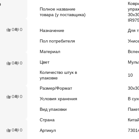
Коври
о
Полное название
упра
товара (у поставщика)
30x30
IR97
0
0
Назначение
Для 
Пол потребителя
Унис
Материал
Вспе
Цвет
Муль
0
0
Количество штук в
10
упаковке
Размер/Формат
30х3
0
0
Условия хранения
В сух
Вид упаковки
Паке
Страна
Кита
0
0
Артикул
7301