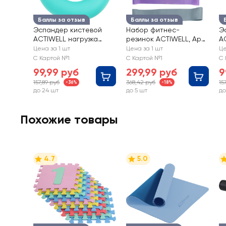
Баллы за отзыв
Баллы за отзыв
Эспандер кистевой
Набор фитнес-
Э
ACTIWELL нагрузка
резинок ACTIWELL, Арт
A
10кг, Арт. 5957
TC2206254, 5шт
30
Цена за 1 шт
Цена за 1 шт
Це
С Картой №1
С Картой №1
С 
99,99 руб
299,99 руб
9
157,89 руб
368,42 руб
15
-36%
-18%
до 24 шт
до 5 шт
до
Похожие товары
4.7
5.0