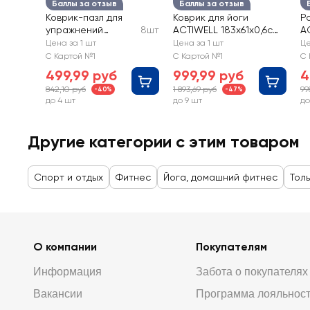
Баллы за отзыв
Баллы за отзыв
Коврик-пазл для
Коврик для йоги
Р
упражнений
8шт
ACTIWELL 183х61х0,6см,
A
ACTIWELL
Арт. IR97503B
Ар
Цена за 1 шт
Цена за 1 шт
Це
29,5х29,5х1см 8
С Картой №1
С Картой №1
С 
секций, Арт.
499,99 руб
999,99 руб
4
IR97538
842,10 руб
1 893,69 руб
99
-40%
-47%
до 4 шт
до 9 шт
до
Другие категории с этим товаром
Спорт и отдых
Фитнес
Йога, домашний фитнес
Толь
О компании
Покупателям
Информация
Забота о покупателях
Вакансии
Программа лояльнос