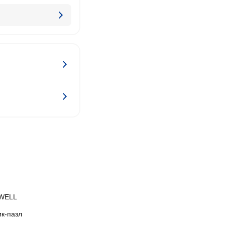
WELL
ик-пазл