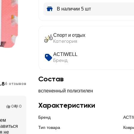
В наличии 5 шт
Спорт и отдых
Категория
ACTIWELL
Бренд
Состав
.8
6 отзывов
вспененный полиэтилен
Характеристики
0
0
Бренд
ACTI
чем
бавиться
Тип товара
Ковр
я не