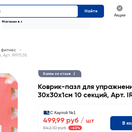
Найти
Акции
Магазин в г.
 фитнес
—
 Арт. IR97538
Баллы за отзыв
Коврик-пазл для упражнен
30x30х1см 10 секций, Арт. I
С Картой №1
499,99 руб /
шт
В к
842,10 руб
-40%