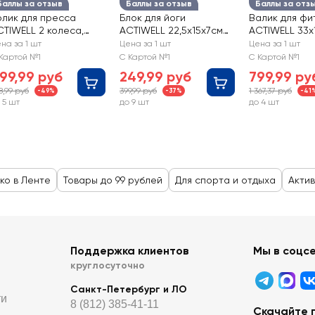
Баллы за отзыв
Баллы за отзыв
Баллы за отз
олик для пресса
Блок для йоги
Валик для фи
CTIWELL 2 колеса,
ACTIWELL 22,5x15x7см
ACTIWELL 33х1
т. IR97749B
цвета в ассортименте,
TC2110367
на за 1 шт
Цена за 1 шт
Цена за 1 шт
Арт. MU22012502
Картой №1
С Картой №1
С Картой №1
99,99 руб
249,99 руб
799,99 ру
8,99 руб
399,99 руб
1 367,37 руб
-49%
-37%
-41
 5 шт
до 9 шт
до 4 шт
ко в Ленте
Товары до 99 рублей
Для спорта и отдыха
Актив
Поддержка клиентов
Мы в соцс
круглосуточно
Санкт-Петербург и ЛО
ти
8 (812) 385-41-11
Скачайте 