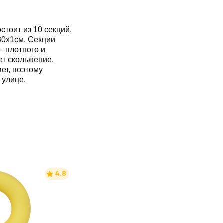
тоит из 10 секций,
30х1см. Секции
– плотного и
ет скольжение.
ет, поэтому
 улице.
4.8