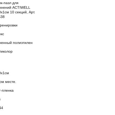
к-пазл для
жнений ACTIWELL
х1см 10 секций, Арт.
538
тренировки
екс
ненный полиэтилен
тиколор
0х1см
ом месте.
т-пленка
й
44