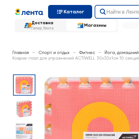
Каталог
Доставка
Магазины
Гипер Лента
Главная
—
Спорт и отдых
—
Фитнес
—
Йога, домашний
Коврик-пазл для упражнений ACTIWELL 30x30х1см 10 секций,