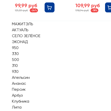
Клубника 0,05%,
мята, без змж
99,99 руб
109,99 руб
без змж
131,59 руб
178,94 руб
-24%
-38%
МАЖИТЭЛЬ
АКТУАЛЬ
СЕЛО ЗЕЛЁНОЕ
ЭКОНАД
950
330
500
310
930
Апельсин
Ананас
Персик
Арбуз
Клубника
Липа