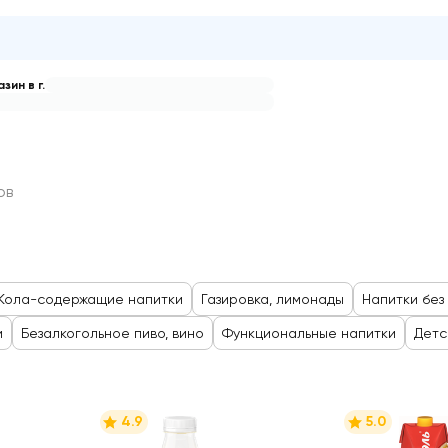
зин в г.
тки
ов
Кола-содержащие напитки
Газировка, лимонады
Напитки без
и
Безалкогольное пиво, вино
Функциональные напитки
Детс
4.9
5.0