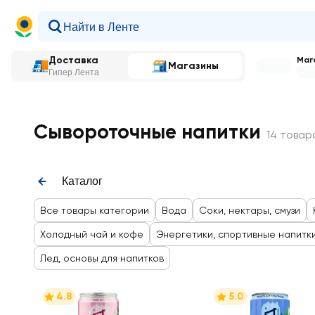
Доставка
Мага
Магазины
Гипер Лента
Главная
—
Каталог
—
Напитки
—
Сывороточные напи
Сывороточные напитки
14 товар
Каталог
Все товары категории
Вода
Соки, нектары, смузи
Холодный чай и кофе
Энергетики, спортивные напитк
Лед, основы для напитков
4.8
5.0