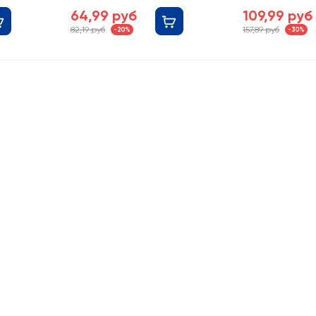
Колада, без зм
64,99 руб
109,99 руб
82,19 руб
157,89 руб
-20%
-30%