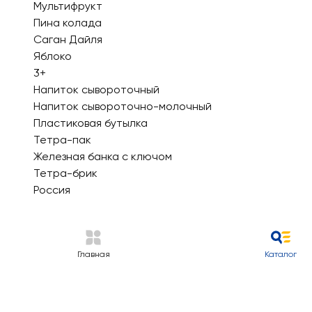
Мультифрукт
Пина колада
Саган Дайля
Яблоко
3+
Напиток сывороточный
Напиток сывороточно-молочный
Пластиковая бутылка
Тетра-пак
Железная банка с ключом
Тетра-брик
Россия
Главная
Каталог