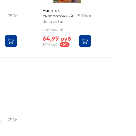
Напиток
950г
сывороточный
500мл
СЕЛО ЗЕЛЕНОЕ
Цена за 1 шт
Персик,
С Картой №1
маракуйя, без
64,99 руб
змж
82,19 руб
-20%
950г
а