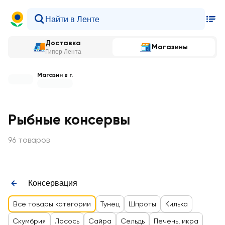
Доставка
Магазины
Гипер Лента
Магазин в г.
Рыбные консервы
96 товаров
Консервация
Все товары категории
Тунец
Шпроты
Килька
Скумбрия
Лосось
Сайра
Сельдь
Печень, икра