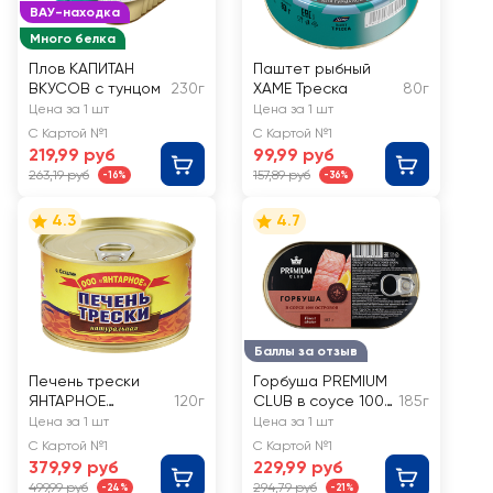
ВАУ-находка
Много белка
Плов КАПИТАН
Паштет рыбный
ВКУСОВ с тунцом
230г
ХАМЕ Треска
80г
Цена за 1 шт
Цена за 1 шт
С Картой №1
С Картой №1
219,99 руб
99,99 руб
263,19 руб
157,89 руб
-16%
-36%
4.3
4.7
Баллы за отзыв
Печень трески
Горбуша PREMIUM
ЯНТАРНОЕ
120г
CLUB в соусе 1000
185г
натуральная
островов
Цена за 1 шт
Цена за 1 шт
С Картой №1
С Картой №1
379,99 руб
229,99 руб
499,99 руб
294,79 руб
-24%
-21%