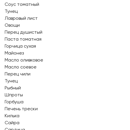
Соус томатный
Тунец
Лавровый лист
Овощи
Перец душистый
Паста томатная
Горчица сухая
Майонез
Масло оливковое
Масло соевое
Перец чили
Тунец
Рыбный
Шпроты
Горбуша
Печень трески
Килька
Сайра
Сардина