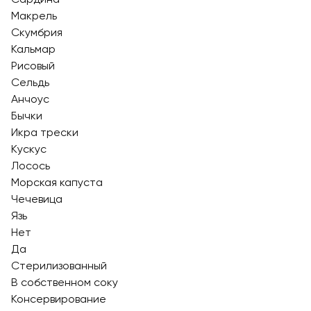
Макрель
Скумбрия
Кальмар
Рисовый
Сельдь
Анчоуc
Бычки
Икра трески
Кускус
Лосось
Морская капуста
Чечевица
Язь
Нет
Да
Стерилизованный
В собственном соку
Консервирование