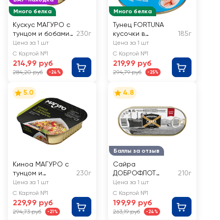
Много белка
Много белка
Кускус МАГУРО с
Тунец FORTUNA
тунцом и бобами
230г
кусочки в
185г
Эдамаме
собственном соку
Цена за 1 шт
Цена за 1 шт
С Картой №1
С Картой №1
214,99 руб
219,99 руб
284,20 руб
294,79 руб
-24%
-25%
5.0
4.8
Баллы за отзыв
Киноа МАГУРО с
Сайра
тунцом и
230г
ДОБРОФЛОТ
210г
овощами
копченая в масле
Цена за 1 шт
Цена за 1 шт
С Картой №1
С Картой №1
229,99 руб
199,99 руб
294,73 руб
263,19 руб
-21%
-24%