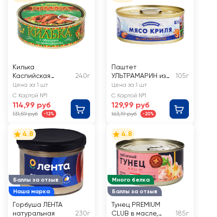
Килька
Паштет
Каспийская
240г
УЛЬТРАМАРИН из
105г
LAATSA По-
мяса
Цена за 1 шт
Цена за 1 шт
мексикански,
антарктического
С Картой №1
С Картой №1
неразделанная
криля
114,99 руб
129,99 руб
обжаренная с
131,59 руб
163,19 руб
-12%
-20%
овощами в
томатном соусе
4.8
4.8
Баллы за отзыв
Много белка
Наша марка
Баллы за отзыв
Горбуша ЛЕНТА
Тунец PREMIUM
натуральная
230г
CLUB в масле,
185г