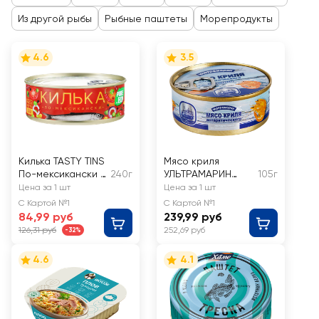
Из другой рыбы
Рыбные паштеты
Морепродукты
4.6
3.5
Килька TASTY TINS
Мясо криля
По-мексикански в
240г
УЛЬТРАМАРИН
105г
томатном соусе
натуральное
Цена за 1 шт
Цена за 1 шт
С Картой №1
С Картой №1
84,99 руб
239,99 руб
126,31 руб
252,69 руб
-32%
4.6
4.1