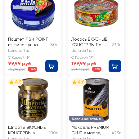
Паштет FISH POINT
Лосось ВКУСНЫЕ
из филе тунца
80г
КОНСЕРВЫ По-
230г
итальянски, с
Цена за 1 шт
Цена за 1 шт
овощами в
С Картой №1
С Картой №1
томатном соусе
99,99 руб
199,99 руб
136,84 руб
294,73 руб
-26%
-32%
4.5
4.8
Баллы за отзыв
Шпроты ВКУСНЫЕ
Макрель PREMIUM
КОНСЕРВЫ в
100г
CLUB в масле,
425г
масле, Экстра
кусочки
Цена за 1 шт
Цена за 1 шт