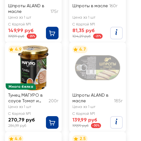
Шпроты ALAND в
Шпроты в масле
160г
масле
175г
Цена за 1 шт
Цена за 1 шт
С Картой №1
С Картой №1
149,99 руб
81,35 руб
199,99 руб
104,29 руб
-25%
-21%
4.9
4.7
Много белка
Тунец МАГУРО в
Шпроты ALAND в
соусе Томат и
200г
масле
185г
перец, с маслом
Цена за 1 шт
Цена за 1 шт
С Картой №1
С Картой №1
270,79 руб
139,99 руб
284,99 руб
199,99 руб
-30%
4.6
2.5