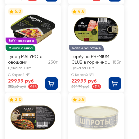
5.0
4.8
ВАУ-находка
Много белка
Баллы за отзыв
Тунец МАГУРО с
Горбуша PREMIUM
овощами
230г
CLUB в горчичном
185г
соусе
Цена за 1 шт
Цена за 1 шт
С Картой №1
С Картой №1
299,99 руб
229,99 руб
352,69 руб
294,79 руб
-14%
-21%
2.0
3.8