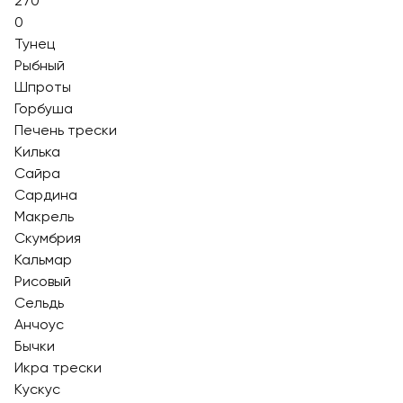
270
0
Тунец
Рыбный
Шпроты
Горбуша
Печень трески
Килька
Сайра
Сардина
Макрель
Скумбрия
Кальмар
Рисовый
Сельдь
Анчоуc
Бычки
Икра трески
Кускус