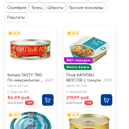
Скумбрия
Тунец
Шпроты
Прочие консервы
Паштеты
4.6
4.6
ВАУ-находка
Много белка
Килька TASTY TINS
Плов КАПИТАН
По-мексикански в
240г
ВКУСОВ с тунцом
230г
томатном соусе
Цена за 1 шт
Цена за 1 шт
С Картой №1
С Картой №1
84,99 руб
219,99 руб
126,31 руб
263,19 руб
-32%
-16%
4.1
4.3