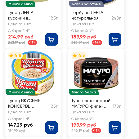
Много белка
Баллы за отзыв
Тунец ЛЕНТА
Горбуша ЛЕНТА
кусочки в
185г
натуральная
240г
собственном соку
Цена за 1 шт
Цена за 1 шт
С Картой №1
С Картой №1
214,99 руб
189,99 руб
263,19 руб
252,69 руб
-18%
-24%
4.8
4.5
Много белка
Много белка
Тунец ВКУСНЫЕ
Тунец желтоперый
КОНСЕРВЫ
185г
МАГУРО филе-
170г
натуральный
кусочки в
Цена за 1 шт
Цена за 1 шт
рубленый
натуральной
С Картой №1
С Картой №1
заливке
147,29 руб
199,99 руб
154,99 руб
242,19 руб
-17%