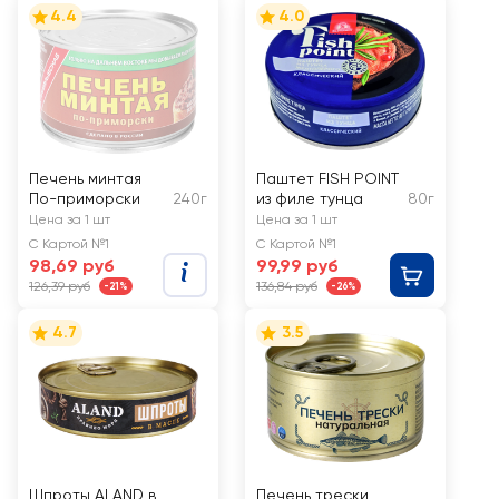
4.4
4.0
Печень минтая
Паштет FISH POINT
По-приморски
240г
из филе тунца
80г
Цена за 1 шт
Цена за 1 шт
С Картой №1
С Картой №1
98,69 руб
99,99 руб
126,39 руб
136,84 руб
-21%
-26%
4.7
3.5
Шпроты ALAND в
Печень трески