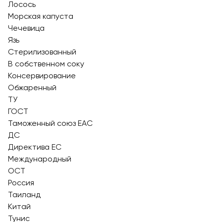
Лосось
Морская капуста
Чечевица
Язь
Стерилизованный
В собственном соку
Консервирование
Обжаренный
ТУ
ГОСТ
Таможенный союз EAC
ДС
Директива ЕС
Международный
ОСТ
Россия
Таиланд
Китай
Тунис