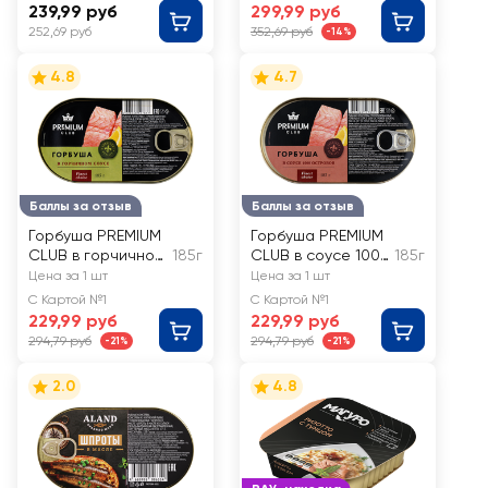
239,99 руб
299,99 руб
252,69 руб
352,69 руб
-14%
4.8
4.7
Баллы за отзыв
Баллы за отзыв
Горбуша PREMIUM
Горбуша PREMIUM
CLUB в горчичном
185г
CLUB в соусе 1000
185г
соусе
островов
Цена за 1 шт
Цена за 1 шт
С Картой №1
С Картой №1
229,99 руб
229,99 руб
294,79 руб
294,79 руб
-21%
-21%
2.0
4.8