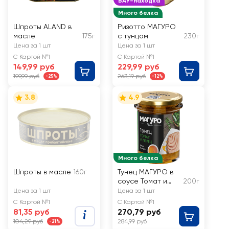
ВАУ-находка
Много белка
Шпроты ALAND в
Ризотто МАГУРО
масле
175г
с тунцом
230г
Цена за 1 шт
Цена за 1 шт
С Картой №1
С Картой №1
149,99 руб
229,99 руб
199,99 руб
263,19 руб
-25%
-12%
3.8
4.9
Много белка
Шпроты в масле
160г
Тунец МАГУРО в
соусе Томат и
200г
перец, с маслом
Цена за 1 шт
Цена за 1 шт
С Картой №1
С Картой №1
81,35 руб
270,79 руб
104,29 руб
284,99 руб
-21%