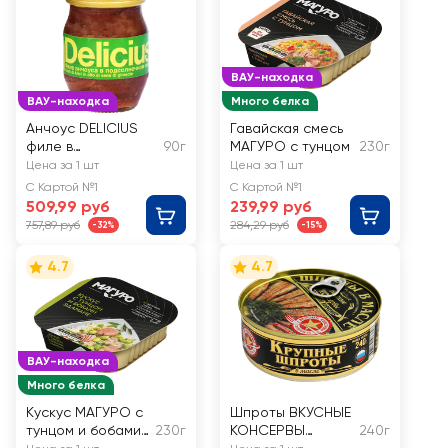
ВАУ-находка
ВАУ-находка
Много белка
Анчоус DELICIUS
Гавайская смесь
филе в
90г
МАГУРО с тунцом
230г
подсолнечном
Цена за 1 шт
Цена за 1 шт
масле
С Картой №1
С Картой №1
509,99 руб
239,99 руб
757,89 руб
284,29 руб
-32%
-15%
4.7
4.7
ВАУ-находка
Много белка
Кускус МАГУРО с
Шпроты ВКУСНЫЕ
тунцом и бобами
230г
КОНСЕРВЫ
240г