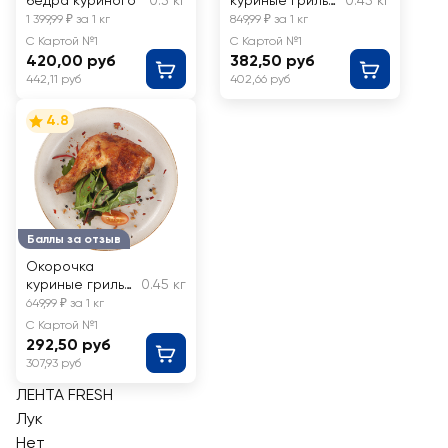
бедра куриного
0.3 кг
куриные гриль
0.45 кг
по-мексикански
1 399,99 ₽ за 1 кг
849,99 ₽ за 1 кг
ЛЕНТА FRESH,
С Картой №1
С Картой №1
весовые
420,00 руб
382,50 руб
442,11 руб
402,66 руб
4.8
Баллы за отзыв
Окорочка
куриные гриль
0.45 кг
ЛЕНТА FRESH,
649,99 ₽ за 1 кг
весовые
С Картой №1
292,50 руб
307,93 руб
ЛЕНТА FRESH
Лук
Нет