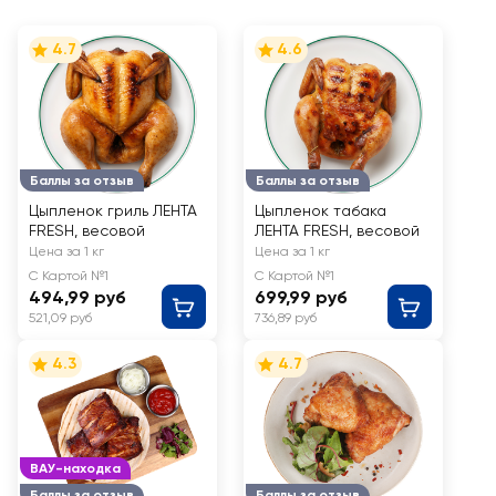
4.7
4.6
Баллы за отзыв
Баллы за отзыв
Цыпленок гриль ЛЕНТА
Цыпленок табака
FRESH, весовой
ЛЕНТА FRESH, весовой
Цена за 1 кг
Цена за 1 кг
С Картой №1
С Картой №1
494,99 руб
699,99 руб
521,09 руб
736,89 руб
4.3
4.7
ВАУ-находка
Баллы за отзыв
Баллы за отзыв