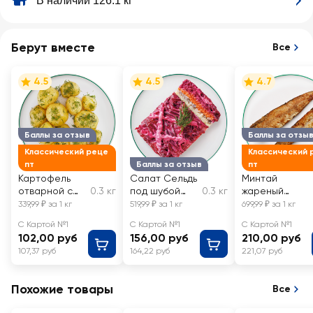
В наличии 126.1 кг
Берут вместе
Все
4.5
4.5
4.7
Баллы за отзыв
Баллы за отзы
Классический реце
Классический 
пт
Баллы за отзыв
пт
Картофель
Салат Сельдь
Минтай
отварной с
0.3 кг
под шубой
0.3 кг
жареный
укропом
классический
ЛЕНТА FRESH,
339,99 ₽ за 1 кг
519,99 ₽ за 1 кг
699,99 ₽ за 1 кг
ЛЕНТА FRESH,
ЛЕНТА FRESH,
весовой
С Картой №1
С Картой №1
С Картой №1
весовой
весовой
102,00 руб
156,00 руб
210,00 руб
107,37 руб
164,22 руб
221,07 руб
Похожие товары
Все