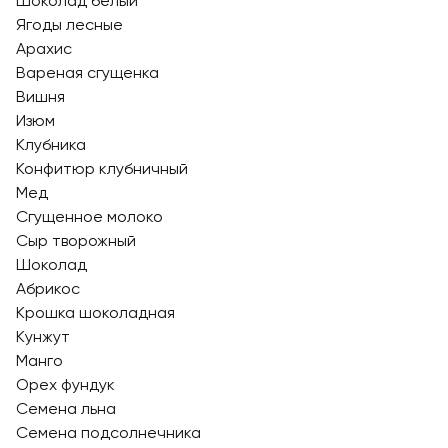
Шоколад белый
Ягоды лесные
Арахис
Вареная сгущенка
Вишня
Изюм
Клубника
Конфитюр клубничный
Мед
Сгущенное молоко
Сыр творожный
Шоколад
Абрикос
Крошка шоколадная
Кунжут
Манго
Орех фундук
Семена льна
Семена подсолнечника