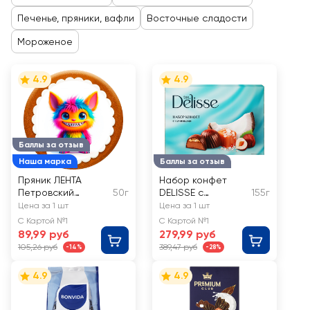
Печенье, пряники, вафли
Восточные сладости
Мороженое
4.9
4.9
Баллы за отзыв
Наша марка
Баллы за отзыв
Пряник ЛЕНТА
Набор конфет
Петровский
50г
DELISSE с
155г
гостинец
начинками
Цена за 1 шт
Цена за 1 шт
С Картой №1
С Картой №1
89,99 руб
279,99 руб
105,26 руб
389,47 руб
-14%
-28%
4.9
4.9