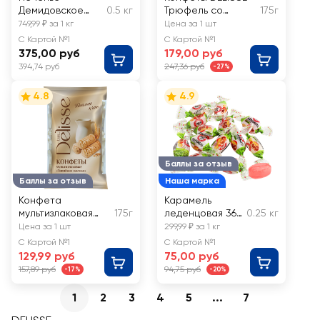
Демидовское
0.5 кг
Трюфель со
175г
льняное на
вкусом рома
749,99 ₽ за 1 кг
Цена за 1 шт
фруктозе,
С Картой №1
С Картой №1
весовое
375,00 руб
179,00 руб
394,74 руб
247,36 руб
-27%
4.8
4.9
Баллы за отзыв
Баллы за отзыв
Наша марка
Конфета
Карамель
мультизлаковая
175г
леденцовая 365
0.25 кг
DELISSE Топленое
ДНЕЙ Каприз со
Цена за 1 шт
299,99 ₽ за 1 кг
молоко
вкусом
С Картой №1
С Картой №1
грейпфрута,
129,99 руб
75,00 руб
клубники, манго,
157,89 руб
94,75 руб
-17%
-20%
лимона,
весовые
1
2
3
4
5
...
7