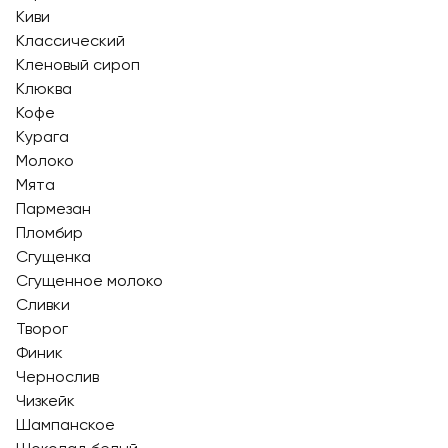
Киви
Классический
Кленовый сироп
Клюква
Кофе
Курага
Молоко
Мята
Пармезан
Пломбир
Сгущенка
Сгущенное молоко
Сливки
Творог
Финик
Чернослив
Чизкейк
Шампанское