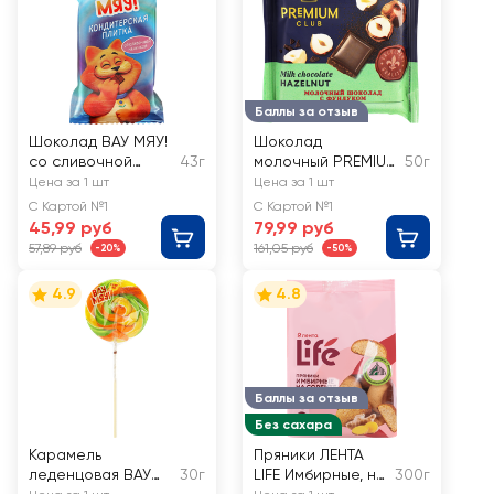
Баллы за отзыв
Шоколад ВАУ МЯУ!
Шоколад
со сливочной
43г
молочный PREMIUM
50г
начинкой
CLUB с фундуком
Цена за 1 шт
Цена за 1 шт
С Картой №1
С Картой №1
45,99 руб
79,99 руб
57,89 руб
161,05 руб
-20%
-50%
4.9
4.8
Баллы за отзыв
Без сахара
Карамель
Пряники ЛЕНТА
леденцовая ВАУ
30г
LIFE Имбирные, на
300г