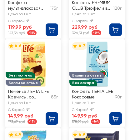
Конфета
Конфеты PREMIUM
мультизлаковая
175г
CLUB Трюфели в
120г
DELISSE Халвичная
обсыпке манго
Цена за 1 шт
Цена за 1 шт
С Картой №1
С Картой №1
119,99 руб
229,99 руб
147,36 руб
326,31 руб
-18%
-29%
4.6
4.7
Без глютена
Баллы за отзыв
Баллы за отзыв
Без сахара
Печенье ЛЕНТА LIFE
Конфеты ЛЕНТА LIFE
Кречисы, со
85г
Кокосовые
90г
вкусом сыра
Цена за 1 шт
Цена за 1 шт
пармезан
С Картой №1
С Картой №1
149,99 руб
149,99 руб
173,69 руб
178,99 руб
-13%
-16%
4.9
4.9