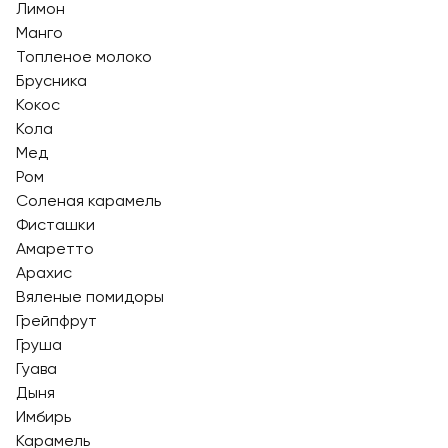
Лимон
Манго
Топленое молоко
Брусника
Кокос
Кола
Мед
Ром
Соленая карамель
Фисташки
Амаретто
Арахис
Вяленые помидоры
Грейпфрут
Груша
Гуава
Дыня
Имбирь
Карамель