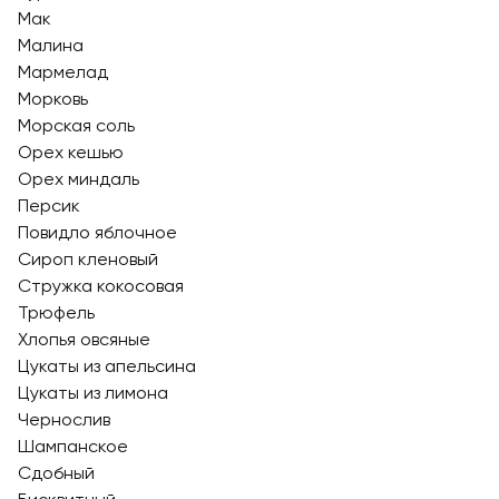
Мак
Малина
Мармелад
Морковь
Морская соль
Орех кешью
Орех миндаль
Персик
Повидло яблочное
Сироп кленовый
Стружка кокосовая
Трюфель
Хлопья овсяные
Цукаты из апельсина
Цукаты из лимона
Чернослив
Шампанское
Сдобный