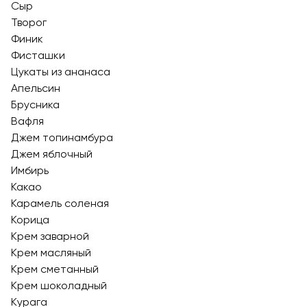
Сыр
Творог
Финик
Фисташки
Цукаты из ананаса
Апельсин
Брусника
Вафля
Джем топинамбура
Джем яблочный
Имбирь
Какао
Карамель соленая
Корица
Крем заварной
Крем масляный
Крем сметанный
Крем шоколадный
Курага