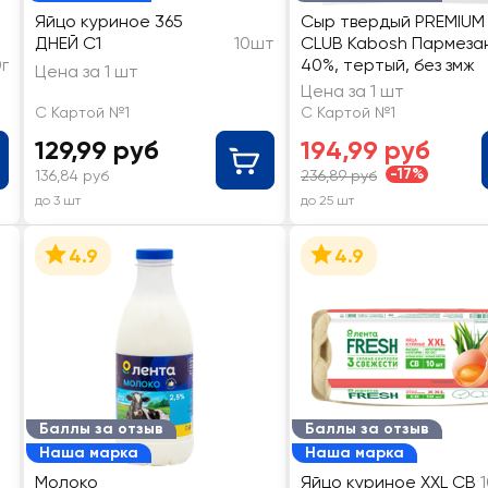
Яйцо куриное 365
Сыр твердый PREMIUM
ДНЕЙ С1
10шт
CLUB Kabosh Пармеза
г
40%, тертый, без змж
Цена за 1 шт
Цена за 1 шт
С Картой №1
С Картой №1
129,99 руб
194,99 руб
-17%
136,84 руб
236,89 руб
до 3 шт
до 25 шт
4.9
4.9
Баллы за отзыв
Баллы за отзыв
Наша марка
Наша марка
Молоко
Яйцо куриное XXL СВ