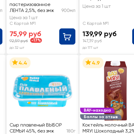
пастеризованное
Цена за 1 шт
л
ЛЕНТА 2,5%, без змж
900мл
Цена за 1 шт
С Картой №1
С Картой №1
75,99 руб
139,99 руб
-17%
92,59 руб
147,39 руб
до 32 шт
до 177 шт
4.4
4.9
ВАУ-находка
Баллы за отзыв
Сыр плавленый ВЫБОР
Коктейль молочный В
СЕМЬИ 45%, без змж
180г
МЯУ! Шоколадный 3,2%