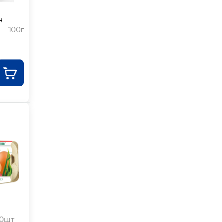
н
100г
10шт