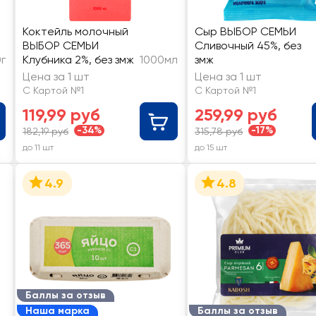
Коктейль молочный
Сыр ВЫБОР СЕМЬИ
ВЫБОР СЕМЬИ
Сливочный 45%, без
г
Клубника 2%, без змж
1000мл
змж
Цена за 1 шт
Цена за 1 шт
С Картой №1
С Картой №1
119,99 руб
259,99 руб
-34%
-17%
182,19 руб
315,78 руб
до 11 шт
до 15 шт
4.9
4.8
Баллы за отзыв
Наша марка
Баллы за отзыв