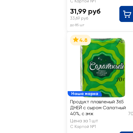
С Картой №1
31,99 руб
33,69 руб
до 85 шт
4.8
Наша марка
Продукт плавленый 365
ДНЕЙ с сыром Салатный
40%, с змж
70
Цена за 1 шт
С Картой №1