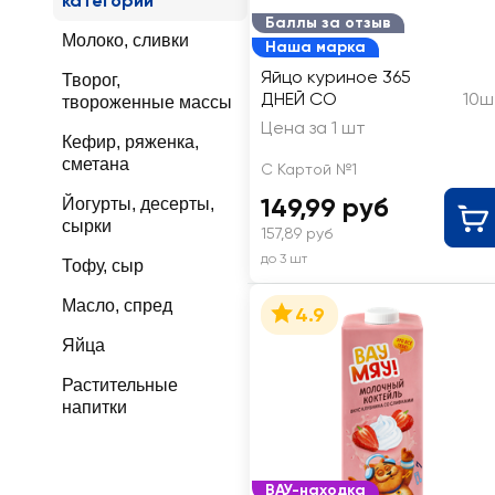
категории
Баллы за отзыв
Молоко, сливки
Наша марка
Яйцо куриное 365
Творог,
ДНЕЙ СО
10ш
твороженные массы
Цена за 1 шт
Кефир, ряженка,
сметана
С Картой №1
149,99 руб
Йогурты, десерты,
сырки
157,89 руб
до 3 шт
Тофу, сыр
Масло, спред
4.9
Яйца
Растительные
напитки
ВАУ-находка