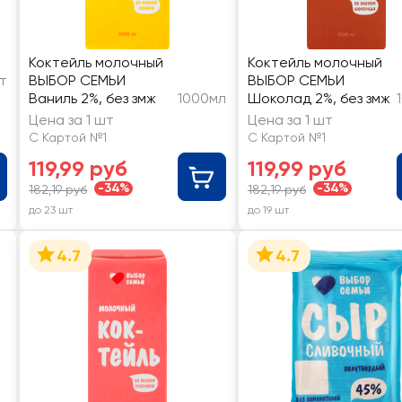
Коктейль молочный
Коктейль молочный
т
ВЫБОР СЕМЬИ
ВЫБОР СЕМЬИ
Ваниль 2%, без змж
1000мл
Шоколад 2%, без змж
Цена за 1 шт
Цена за 1 шт
С Картой №1
С Картой №1
119,99 руб
119,99 руб
-34%
-34%
182,19 руб
182,19 руб
до 23 шт
до 19 шт
4.7
4.7