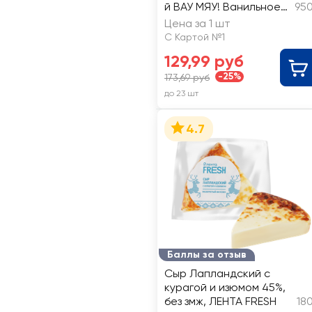
й ВАУ МЯУ! Ванильное
950
мороженое 3,2%, без
Цена за 1 шт
змж
С Картой №1
129,99 руб
-25%
173,69 руб
до 23 шт
4.7
Баллы за отзыв
Сыр Лапландский с
курагой и изюмом 45%,
без змж, ЛЕНТА FRESH
18