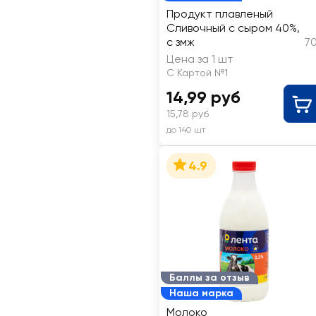
Продукт плавленый
Сливочный с сыром 40%,
с змж
70
Цена за 1 шт
С Картой №1
14,99 руб
15,78 руб
до 140 шт
4.9
Баллы за отзыв
Наша марка
Молоко