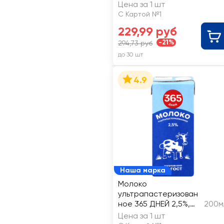
Цена за 1 шт
С Картой №1
229,99 руб
-21%
294,73 руб
до 30 шт
4.9
Наша марка
Молоко
ультрапастеризован
ное 365 ДНЕЙ 2,5%,
200м
без змж
Цена за 1 шт