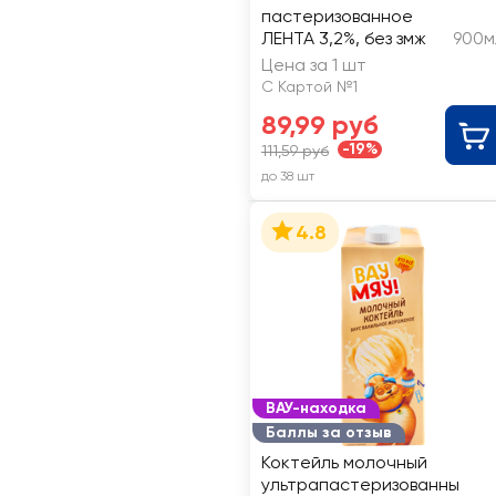
пастеризованное
ЛЕНТА 3,2%, без змж
900м
Цена за 1 шт
С Картой №1
89,99 руб
-19%
111,59 руб
до 38 шт
4.8
ВАУ-находка
Баллы за отзыв
Коктейль молочный
ультрапастеризованны