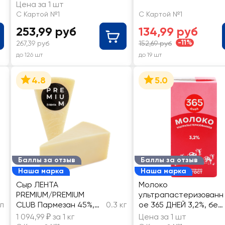
Цена за 1 шт
С Картой №1
С Картой №1
253,99 руб
134,99 руб
-11%
267,39 руб
152,69 руб
до 126 шт
до 19 шт
4.8
5.0
Баллы за отзыв
Баллы за отзыв
Наша марка
Наша марка
Сыр ЛЕНТА
Молоко
PREMIUM/PREMIUM
ультрапастеризованн
л
CLUB Пармезан 45%,
0.3 кг
ое 365 ДНЕЙ 3,2%, без
без змж, весовой
змж
1 094,99 ₽ за 1 кг
Цена за 1 шт