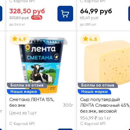
С Картой №1
С Картой №1
328,50 руб
64,99 руб
-17%
397,89 руб
68,49 руб
до 24.6 кг
до 283 шт
4.9
4.8
Баллы за отзыв
Баллы за отзыв
Наша марка
Наша марка
Сметана ЛЕНТА 15%,
Сыр полутвердый
без змж
300г
ЛЕНТА Сливочный 45%
г
без змж, весовой
Цена за 1 шт
954,99 ₽ за 1 кг
С Картой №1
С Картой №1