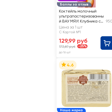
Баллы за отзыв
Коктейль молочный
ультрапастеризованны
й ВАУ МЯУ! Клубника со
950
сливками 3,2%, без змж
Цена за 1 шт
С Картой №1
129,99 руб
-25%
173,69 руб
до 16 шт
4.6
Наша марка