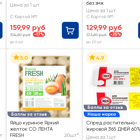
г
без змж
Цена за 1 шт
Цена за 1 шт
С Картой №1
С Картой №1
159,99 руб
129,99 руб
-17%
-25%
194,69 руб
173,69 руб
до 6 шт
до 23 шт
5.0
4.9
Баллы за отзыв
Баллы за отзыв
Наша марка
Яйцо куриное Яркий
Спред растительно-
желток СО ЛЕНТА
жировой 365 ДНЕЙ 60
0г
FRESH
20шт*
Цена за 1 шт