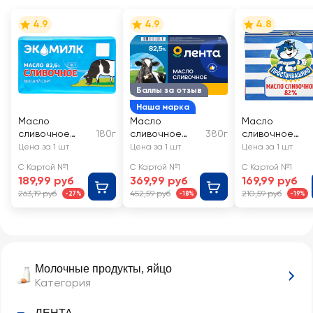
4.9
4.9
4.8
Баллы за отзыв
Наша марка
Масло
Масло
Масло
сливочное
180г
сливочное
380г
сливочное
ЭКОМИЛК
ЛЕНТА высший
ПРОСТОКВАШ
Цена за 1 шт
Цена за 1 шт
Цена за 1 шт
82,5% высший
сорт 82,5%
НО 82% высши
С Картой №1
С Картой №1
С Картой №1
сорт, без змж
ГОСТ, без змж
сорт, без змж
189,99 руб
369,99 руб
169,99 руб
263,19 руб
452,59 руб
210,59 руб
-27%
-18%
-19%
Молочные продукты, яйцо
Категория