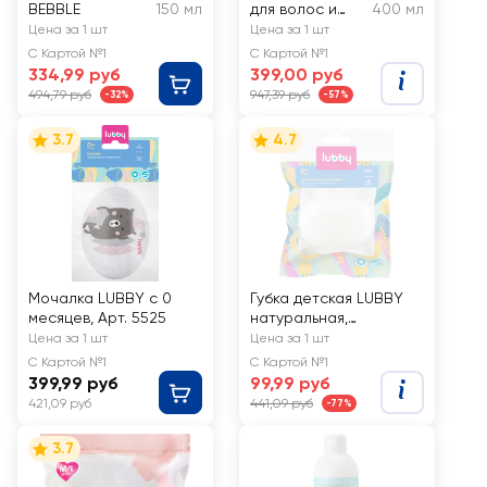
BEBBLE
150 мл
для волос и
400 мл
тела детский
Цена за 1 шт
Цена за 1 шт
THE ACT 2в1
С Картой №1
С Картой №1
Гипоаллергенн
334,99 руб
399,00 руб
ый
494,79 руб
947,39 руб
-32%
-57%
3.7
4.7
Мочалка LUBBY с 0
Губка детская LUBBY
месяцев, Арт. 5525
натуральная,
конжаковая, Арт. 11382
Цена за 1 шт
Цена за 1 шт
С Картой №1
С Картой №1
399,99 руб
99,99 руб
421,09 руб
441,09 руб
-77%
3.7