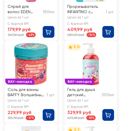
Спрей для
Прорезыватель
волос EDEN
180мл
INFANTINO с
1 шт.
Распутанная
водой, с 0
Цена за 1 шт
Цена за 1 шт
история c
месяцев, Арт.
С Картой №1
С Картой №1
ароматом
206105, 206301,
179,99 руб
409,99 руб
клубники
216559
347,36 руб
630,53 руб
-48%
-34%
5.0
ВАУ-находка
ВАУ-находка
Соль для ванны
Гель для душа
BAFFY Волшебные
1 шт
детский
300мл
кристаллы, пенная
LEVRANA
Цена за 1 шт
Цена за 1 шт
Малиновый
С Картой №1
С Картой №1
мармелад
229,99 руб
329,99 руб
315,78 руб
473,68 руб
-27%
-30%
3.7