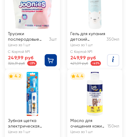
Трусики
Гель для купания
послеродовые
3шт
детский
350мл
одноразовые
L'COSMETICS
Цена за 1 шт
Цена за 1 шт
JOONIES размер
Lullaby
С Картой №1
С Картой №1
M/L, 60–105см
Волшебный, с 3
249,99 руб
249,99 руб
лет
326,31 руб
421,09 руб
-23%
-40%
4.2
4.4
Зубная щетка
Масло для
электрическая
очищения кожи
150мл
детская LONGA VITA
детское LITTLE
Цена за 1 шт
Цена за 1 шт