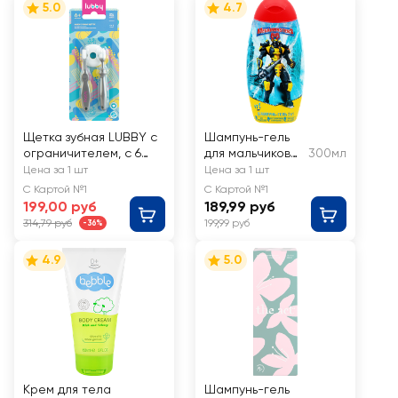
5.0
4.7
Щетка зубная LUBBY с
Шампунь-гель
ограничителем, с 6
для мальчиков
300мл
месяцев, Арт. 14081,
MEGAMONSTERS
Цена за 1 шт
Цена за 1 шт
2шт
2в1
С Картой №1
С Картой №1
199,00 руб
189,99 руб
314,79 руб
199,99 руб
-36%
4.9
5.0
Крем для тела
Шампунь-гель