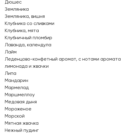
Дюшес
Земляника
Земляника, вишня
Клубника со сливками
Клубника, мята
Клубничный пломбир
Лаванда, календула
Лайм
Леденцово-конфетный аромат, с нотами аромата
лимонада и жвачки
Липа
Мандарин
Мармелад
Маршмеллоу
Медовая дыня
Мороженое
Морской
Мятная жвачка
Нежный пудинг