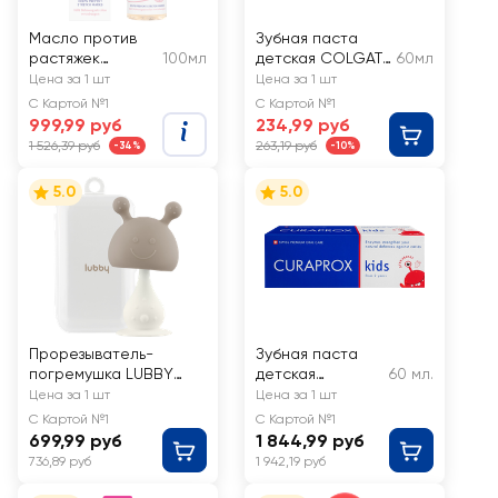
Масло против
Зубная паста
растяжек
100мл
детская COLGATE
60мл
SANOSAN
Kids со вкусом
Цена за 1 шт
Цена за 1 шт
апельсина,
С Картой №1
С Картой №1
защита от
999,99 руб
234,99 руб
кариеса без
1 526,39 руб
263,19 руб
-34%
-10%
фтора, 3–5 лет
5.0
5.0
Прорезыватель-
Зубная паста
погремушка LUBBY
детская
60 мл.
White 2в1, на
CURAPROX Kids
Цена за 1 шт
Цена за 1 шт
присоске в кейсе, в
со вкусом
С Картой №1
С Картой №1
ассортименте, с 0
клубники, с 2 лет
699,99 руб
1 844,99 руб
месяцев, Арт. 31927
736,89 руб
1 942,19 руб