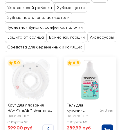
Уход за кожей ребенка
Зубные щетки
Зубные пасты, ополаскиватели
Туалетная бумага, салфетки, палочки
Защита от солнца
Ванночки, горшки
Аксессуары
Средства для беременных и комящих
5.0
4.8
Круг для плавания
Гель для
HAPPY BABY Swimmer,
купания
540 мл
grey bear, с 0 месяцев
WONDER LAB
Цена за 1 шт
Цена за 1 шт
Нежная забота,
С Картой №1
С Картой №1
с 0 лет
399,00 руб
289,99 руб