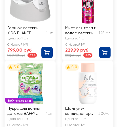
Горшок детский
Мист для тела и
KIDS PLANET
1шт
волос детский
125 мл
серый/белый
МОЯ ПРЕЛЕСТЬ
Цена за 1 шт
Цена за 1 шт
Как большая
С Картой №1
С Картой №1
799,00 руб
229,99 руб
1 051,58 руб
289,47 руб
-24%
-20%
5.0
5.0
ВАУ-находка
Пудра для ванны
Шампунь-
детская BAFFY
1шт
кондиционер
300мл
Космическая 3+
детский LULU 3+
Цена за 1 шт
Цена за 1 шт
С Картой №1
С Картой №1