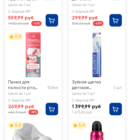
WATERDENT
LEVRANA Кенди
Цена за 1 шт
Цена за 1 шт
+ополаскивател
Фантастик 3+
С Картой №1
С Картой №1
ь 2в1 Анти-
559,99 руб
299,99 руб
кариес
1 052,63 руб
505,26 руб
-46%
-40%
5.0
Пенка для
Зубная щетка
полости рта
50мл
детская
1 шт
детская TISWELL
CURAPROX Kids
Цена за 1 шт
Цена за 1 шт
Клубника со
ultra soft, от 4-х
С Картой №1
С Картой №1
сливками,
лет
269,99 руб
1 399,99 руб
реминерализующ
442,19 руб
1 473,69 руб
-38%
ая, с 6 лет
5.0
5.0