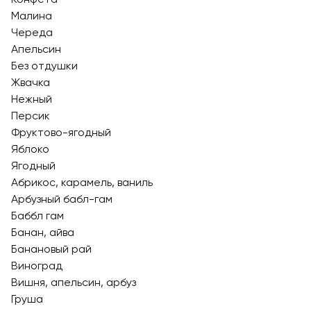
Малина
Череда
Апельсин
Без отдушки
Жвачка
Нежный
Персик
Фруктово-ягодный
Яблоко
Ягодный
Абрикос, карамель, ваниль
Арбузный бабл-гам
Баббл гам
Банан, айва
Банановый рай
Виноград
Вишня, апельсин, арбуз
Груша