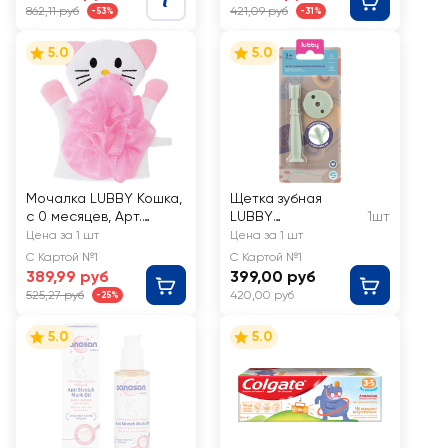
862,11 руб
421,09 руб
-53%
-31%
5.0
5.0
Мочалка LUBBY Кошка,
Щетка зубная
с 0 месяцев, Арт.
LUBBY
1шт
15178/12
ультрамягкая с
Цена за 1 шт
Цена за 1 шт
футляром, с 4
С Картой №1
С Картой №1
месяцев, Арт. 30170
389,99 руб
399,00 руб
525,27 руб
420,00 руб
-25%
5.0
5.0