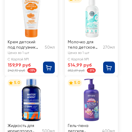
Крем детский
Молочко для
под подгузник
50мл
тела детское
270мл
МОЕ СОЛНЫШКО
PLANETA
Цена за 1 шт
Цена за 1 шт
защитный с
ORGANICA
С Картой №1
С Картой №1
пантенолом
гипоаллергенно
159,99 руб
514,99 руб
е, 0+
242,10 руб
652,69 руб
-33%
-21%
5.0
5.0
Жидкость для
Гель-пена
ирригатора
500мл
детская
400мл