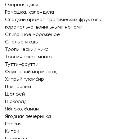
Озорная дыня
Ромашка, календула
Сладкий аромат тропических фруктов с
карамельно-ванильными нотами
Сливочное мороженое
Спелые ягоды
Тропический микс
Тропическое манго
Тутти-фрутти
Фруктовый мармелад
Хитрый пломбир
Цветочный
Шалфей
Шоколад
Яблоко, банан
Ягодная вечеринка
Россия
Китай
Германия