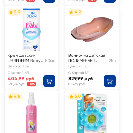
5.0
4.2
Крем детский
Ванночка детская
LIBREDERM Baby
50мл
ПОЛИМЕРБЫТ
25л
защитный с
Giraffix 25л, в
Цена за 1 шт
Цена за 1 шт
ланолином и
ассортименте
С Картой №1
С Картой №1
экстрактом
404,99 руб
829,99 руб
хлопка 0+
578,94 руб
873,69 руб
-30%
4.8
5.0