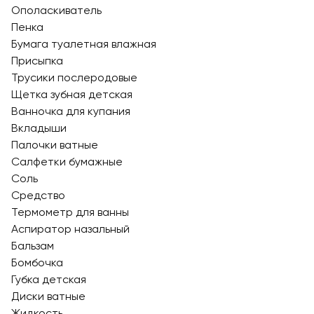
Ополаскиватель
Пенка
Бумага туалетная влажная
Присыпка
Трусики послеродовые
Щетка зубная детская
Ванночка для купания
Вкладыши
Палочки ватные
Салфетки бумажные
Соль
Средство
Термометр для ванны
Аспиратор назальный
Бальзам
Бомбочка
Губка детская
Диски ватные
Жидкость