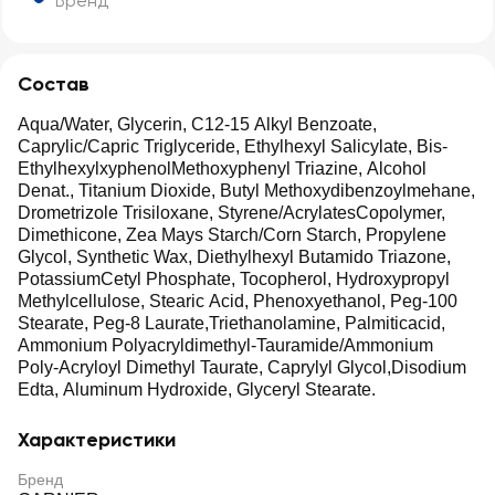
Бренд
Состав
Aqua/Water, Glycerin, C12-15 Alkyl Benzoate,
Caprylic/Capric Triglyceride, Ethylhexyl Salicylate, Bis-
EthylhexylxyphenolMethoxyphenyl Triazine, Alcohol
Denat., Titanium Dioxide, Butyl Methoxydibenzoylmehane,
Drometrizole Trisiloxane, Styrene/AcrylatesCopolymer,
Dimethicone, Zea Mays Starch/Corn Starch, Propylene
Glycol, Synthetic Wax, Diethylhexyl Butamido Triazone,
PotassiumCetyl Phosphate, Tocopherol, Hydroxypropyl
Methylcellulose, Stearic Acid, Phenoxyethanol, Peg-100
Stearate, Peg-8 Laurate,Triethanolamine, Palmiticacid,
Ammonium Polyacryldimethyl-Tauramide/Ammonium
Poly-Acryloyl Dimethyl Taurate, Caprylyl Glycol,Disodium
Edta, Aluminum Hydroxide, Glyceryl Stearate.
Характеристики
Бренд