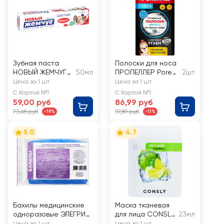
Зубная паста
Полоски для носа
НОВЫЙ ЖЕМЧУГ
50мл
ПРОПЕЛЛЕР Pore
2шт
Кальций
vacuum
Цена за 1 шт
Цена за 1 шт
очищающие с
С Картой №1
С Картой №1
активированным
59,00 руб
86,99 руб
углем
73,68 руб
97,89 руб
-19%
-11%
5.0
4.7
Бахилы медицинские
Маска тканевая
одноразовые ЭЛЕГРИН
для лица CONSLY
23мл
синие, полиэстер,
Противовоспалит
Цена за 1 шт
Цена за 1 шт