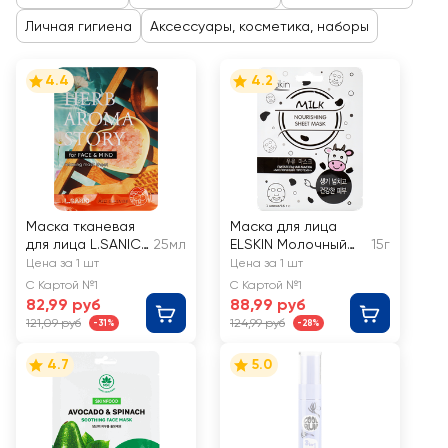
Личная гигиена
Аксессуары, косметика, наборы
4.4
4.2
Маска тканевая
Маска для лица
для лица L.SANIC
25мл
ELSKIN Молочный
15г
с экстрактом
протеин
Цена за 1 шт
Цена за 1 шт
красного
питательная
С Картой №1
С Картой №1
апельсина и
82,99 руб
88,99 руб
эффектом
121,09 руб
124,99 руб
-31%
-28%
ароматерапии
4.7
5.0