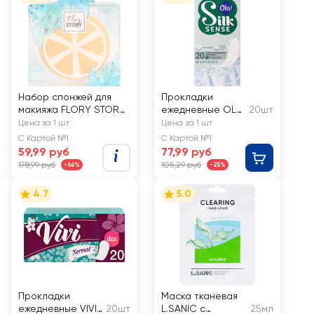
Набор спонжей для
Прокладки
макияжа FLORY STORY,
ежедневные OLA!
20шт
Арт. HJ-BS001
Silk Sense тонкие
Цена за 1 шт
Цена за 1 шт
стринг-
С Картой №1
С Картой №1
мультиформ
59,99 руб
77,99 руб
178,99 руб
105,29 руб
-66%
-25%
4.7
5.0
Прокладки
Маска тканевая
ежедневные VIVI
20шт
L.SANIC с
25мл