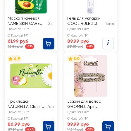
Маска тканевая
Гель для укладки
NAME SKIN CARE
22г
COOL RULE 3в1
15мл
Skinfood Авокадо и
Цена за 1 шт
Цена за 1 шт
шпинат
С Картой №1
С Картой №1
61,99 руб
89,99 руб
92,84 руб
231,59 руб
-33%
-61%
4.9
5.0
Прокладки
Зажим для волос
NATURELLA Classic
7шт
GROMELL Арт.
Maxi
LZAZH008
Цена за 1 шт
Цена за 1 шт
ароматизированн
С Картой №1
С Картой №1
ые, с крылышками
86,99 руб
89,99 руб
157,89 руб
142,19 руб
-44%
-36%