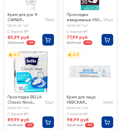
Крем для рук Я
Прокладки
САМАЯ
75мл
ежедневные VIVI
20шт
Питательный
Panty Air&Soft
Цена за 1 шт
Цена за 1 шт
С Картой №1
С Картой №1
85,99 руб
77,99 руб
105,26 руб
86,99 руб
-18%
-10%
4.7
4.9
Прокладки BELLA
Крем для лица
Classic Nova
10шт
НЕВСКАЯ
40мл
Comfort
КОСМЕТИКА
Цена за 1 шт
Цена за 1 шт
Гиалуроновый
С Картой №1
С Картой №1
89,99 руб
98,99 руб
115,78 руб
152,69 руб
-22%
-35%