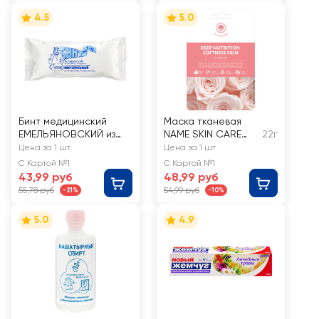
4.5
5.0
Бинт медицинский
Маска тканевая
ЕМЕЛЬЯНОВСКИЙ из
NAME SKIN CARE
22г
нетканого материала
Глубокое питание и
Цена за 1 шт
Цена за 1 шт
с неосыпающимися
мягкость кожи
С Картой №1
С Картой №1
краями нестерильная,
43,99 руб
48,99 руб
7мх14см
55,78 руб
54,99 руб
-21%
-10%
5.0
4.9