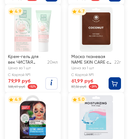
4.9
4.7
Крем-гель для
Маска тканевая
век ЧИСТАЯ
20мл
NAME SKIN CARE с
22г
ЛИНИЯ для
кокосом
Цена за 1 шт
Цена за 1 шт
чувствительной
С Картой №1
С Картой №1
кожи
79,99 руб
61,99 руб
168,49 руб
87,36 руб
-52%
-29%
4.9
5.0