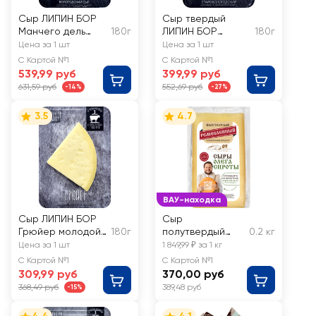
Сыр ЛИПИН БОР
Сыр твердый
Манчего дель
180г
ЛИПИН БОР
180г
руссо 50%, 12
Грюйер
Цена за 1 шт
Цена за 1 шт
месяцев, без змж
Старовологодски
С Картой №1
С Картой №1
й 50%, 6 месяцев,
539,99 руб
399,99 руб
без змж
631,59 руб
552,69 руб
-14%
-27%
3.5
4.7
ВАУ-находка
Сыр ЛИПИН БОР
Сыр
Грюйер молодой
180г
полутвердый
0.2 кг
50%, 3 месяца
ИСТРИНСКАЯ
Цена за 1 шт
1 849,99 ₽ за 1 кг
СЫРОВАРНЯ
С Картой №1
С Картой №1
ОЛЕГА СИРОТЫ
309,99 руб
370,00 руб
Ремесленный
368,49 руб
389,48 руб
-15%
50%, без змж,
весовой