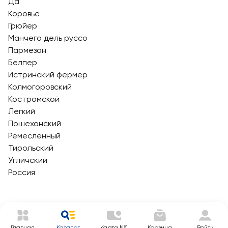
Да
Коровье
Грюйер
Манчего дель руссо
Пармезан
Белпер
Истринский фермер
Колмогоровский
Костромской
Легкий
Пошехонский
Ремесленный
Тирольский
Угличский
Россия
Главная
Каталог
Карта №1
Корзина
Войти