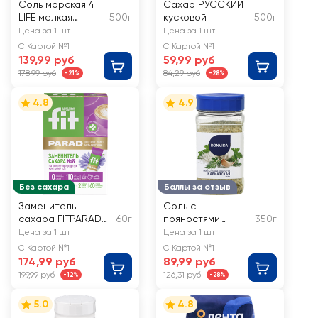
Соль морская 4
Сахар РУССКИЙ
LIFE мелкая
500г
кусковой
500г
йодированная
Цена за 1 шт
Цена за 1 шт
высший сорт
С Картой №1
С Картой №1
помол №0
139,99 руб
59,99 руб
178,99 руб
84,29 руб
-21%
-28%
4.8
4.9
Без сахара
Баллы за отзыв
Заменитель
Соль с
сахара FITPARAD
60г
пряностями
350г
Стевия №8
BONVIDA
Цена за 1 шт
Цена за 1 шт
Кавказская
С Картой №1
С Картой №1
174,99 руб
89,99 руб
199,99 руб
126,31 руб
-12%
-28%
5.0
4.8