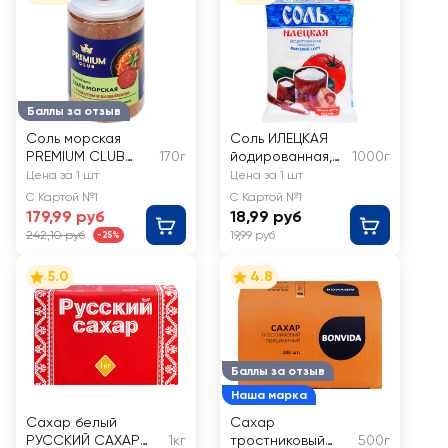
Баллы за отзыв
Соль морская
Соль ИЛЕЦКАЯ
PREMIUM CLUB
170г
йодированная,
1000г
Копченая, с
помол №1
Цена за 1 шт
Цена за 1 шт
томатом и
высший сорт
С Картой №1
С Картой №1
базиликом, мелкий
179,99 руб
18,99 руб
помол
242,10 руб
19,99 руб
-25%
5.0
4.8
Баллы за отзыв
Наша марка
Сахар белый
Сахар
РУССКИЙ САХАР
1кг
тростниковый
500г