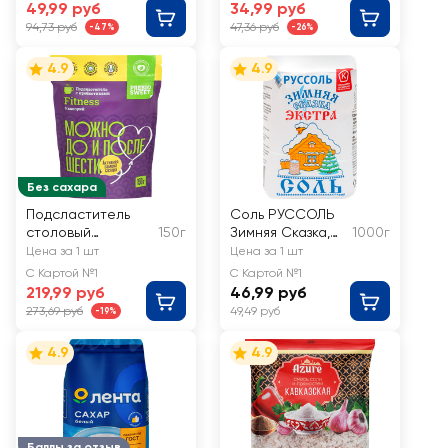
49,99 руб
34,99 руб
94,73 руб
47,36 руб
-47%
-26%
4.9
4.9
Без сахара
Подсластитель
Соль РУССОЛЬ
столовый
150г
Зимняя Сказка,
1000г
PREBIOSWEET
Экстра
Цена за 1 шт
Цена за 1 шт
Fitness
С Картой №1
С Картой №1
219,99 руб
46,99 руб
273,69 руб
49,49 руб
-19%
4.9
4.9
Баллы за отзыв