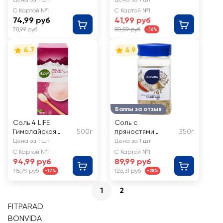
С Картой №1
С Картой №1
74,99 руб
41,99 руб
78,99 руб
50,59 руб
-16%
4.7
4.9
Баллы за отзыв
Соль 4 LIFE
Соль с
Гималайская
500г
пряностями
350г
розовая мелкая
BONVIDA
Цена за 1 шт
Цена за 1 шт
Сванская
С Картой №1
С Картой №1
94,99 руб
89,99 руб
115,79 руб
126,31 руб
-17%
-28%
1
2
FITPARAD
BONVIDA