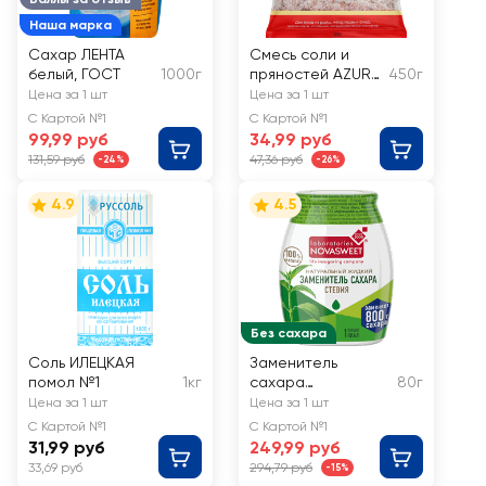
Наша марка
Сахар ЛЕНТА
Смесь соли и
белый, ГОСТ
1000г
пряностей AZURE
450г
Кавказская
Цена за 1 шт
Цена за 1 шт
С Картой №1
С Картой №1
99,99 руб
34,99 руб
131,59 руб
47,36 руб
-24%
-26%
4.9
4.5
Без сахара
Соль ИЛЕЦКАЯ
Заменитель
помол №1
1кг
сахара
80г
NOVASWEET Nature
Цена за 1 шт
Цена за 1 шт
Стевия, жидкий
С Картой №1
С Картой №1
31,99 руб
249,99 руб
33,69 руб
294,79 руб
-15%