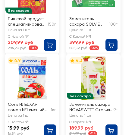
Без сахара
Пищевой продукт
Заменитель
специализирован
150г
сахара SOLVIE
100г
ный для
Sweetener №1/
Цена за 1 шт
Цена за 1 шт
диетического
Сахзам №1
С Картой №1
С Картой №1
питания
натуральный, в
209,99 руб
399,99 руб
ПРЕБИОСВИТ
стиках, 100х1г
284,20 руб
505,26 руб
-26%
-20%
Файбер
4.9
4.3
Без сахара
Соль ИЛЕЦКАЯ
Заменитель сахара
помол №1 высший
1кг
NOVASWEET Стевия,
9г
сорт
в таблетках
Цена за 1 шт
Цена за 1 шт
С Картой №1
С Картой №1
15,99 руб
189,99 руб
16,84 руб
214,99 руб
-11%