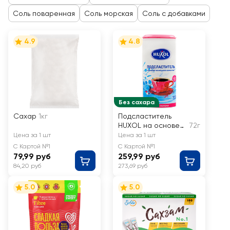
Соль поваренная
Соль морская
Соль с добавками
4.9
4.8
Без сахара
Сахар
1кг
Подсластитель
HUXOL на основе
72г
цикламата и
Цена за 1 шт
Цена за 1 шт
сахарина
С Картой №1
С Картой №1
79,99 руб
259,99 руб
84,20 руб
273,69 руб
5.0
5.0