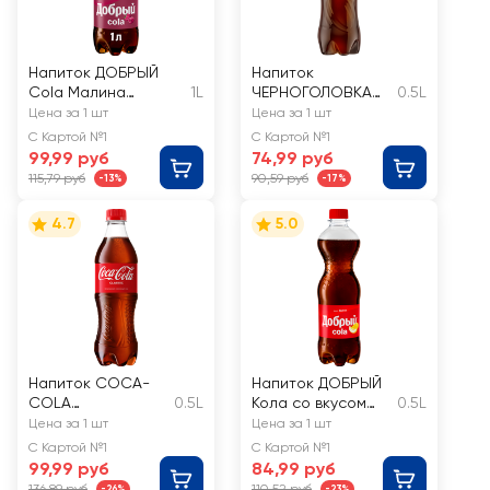
Напиток ДОБРЫЙ
Напиток
Cola Малина
1L
ЧЕРНОГОЛОВКА
0.5L
сильногазированный
Кола без сахара
Цена за 1 шт
Цена за 1 шт
сильногазированн
С Картой №1
С Картой №1
ый
99,99 руб
74,99 руб
115,79 руб
90,59 руб
-13%
-17%
4.7
5.0
Напиток COCA-
Напиток ДОБРЫЙ
COLA
0.5L
Кола со вкусом
0.5L
сильногазированн
Дыни
Цена за 1 шт
Цена за 1 шт
ый
газированный
С Картой №1
С Картой №1
99,99 руб
84,99 руб
136,89 руб
110,52 руб
-26%
-23%