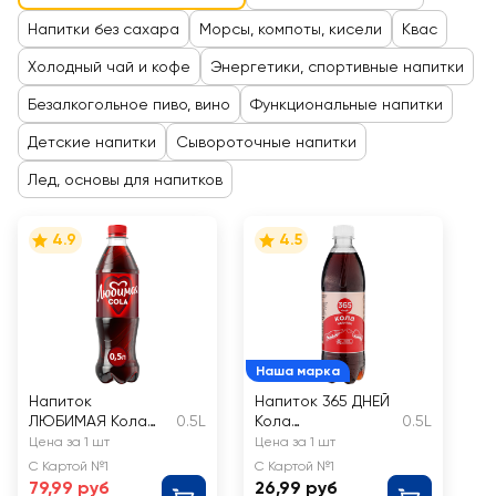
Напитки без сахара
Морсы, компоты, кисели
Квас
Холодный чай и кофе
Энергетики, спортивные напитки
Безалкогольное пиво, вино
Функциональные напитки
Детские напитки
Сывороточные напитки
Лед, основы для напитков
4.9
4.5
Наша марка
Напиток
Напиток 365 ДНЕЙ
ЛЮБИМАЯ Кола
0.5L
Кола
0.5L
газированный
среднегазированн
Цена за 1 шт
Цена за 1 шт
ый
С Картой №1
С Картой №1
79,99 руб
26,99 руб