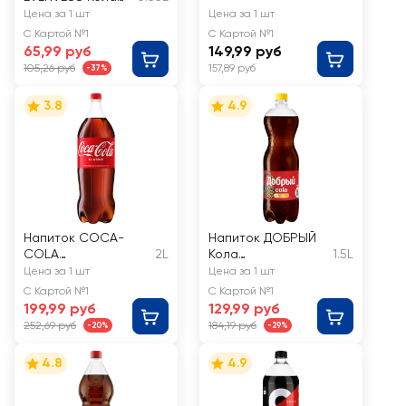
сильногазирован
Цена за 1 шт
Цена за 1 шт
ный
С Картой №1
С Картой №1
65,99 руб
149,99 руб
105,26 руб
157,89 руб
-37%
3.8
4.9
Напиток COCA-
Напиток ДОБРЫЙ
COLA
2L
Кола
1.5L
сильногазированны
низкокалорийный
Цена за 1 шт
Цена за 1 шт
й
газированный
С Картой №1
С Картой №1
199,99 руб
129,99 руб
252,69 руб
184,19 руб
-20%
-29%
4.8
4.9