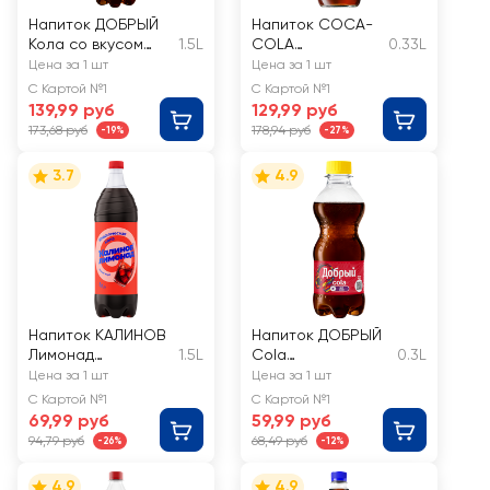
Напиток ДОБРЫЙ
Напиток COCA-
Кола со вкусом
1.5L
COLA
0.33L
Дыни газированный
сильногазирован
Цена за 1 шт
Цена за 1 шт
ный
С Картой №1
С Картой №1
139,99 руб
129,99 руб
173,68 руб
178,94 руб
-19%
-27%
3.7
4.9
Напиток КАЛИНОВ
Напиток ДОБРЫЙ
Лимонад
1.5L
Cola
0.3L
Классическая кола
сильногазированн
Цена за 1 шт
Цена за 1 шт
газированный
ый
С Картой №1
С Картой №1
69,99 руб
59,99 руб
94,79 руб
68,49 руб
-26%
-12%
4.9
4.9