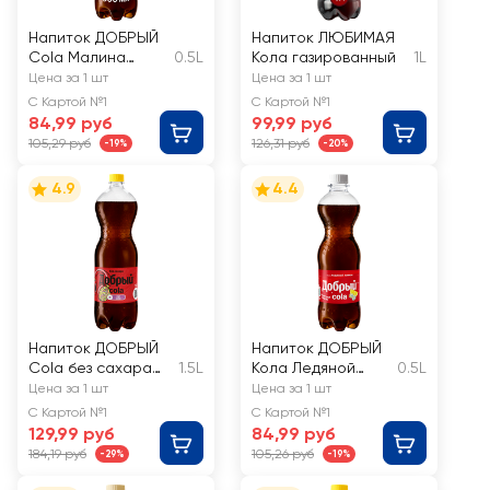
Напиток ДОБРЫЙ
Напиток ЛЮБИМАЯ
Cola Малина
0.5L
Кола газированный
1L
сильногазированн
Цена за 1 шт
Цена за 1 шт
ый
С Картой №1
С Картой №1
84,99 руб
99,99 руб
105,29 руб
126,31 руб
-19%
-20%
4.9
4.4
Напиток ДОБРЫЙ
Напиток ДОБРЫЙ
Cola без сахара
1.5L
Кола Ледяной
0.5L
сильногазированн
лимон
Цена за 1 шт
Цена за 1 шт
ый
газированный
С Картой №1
С Картой №1
129,99 руб
84,99 руб
184,19 руб
105,26 руб
-29%
-19%