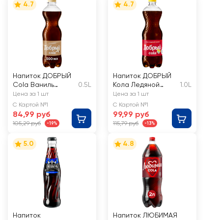
4.7
4.7
Напиток ДОБРЫЙ
Напиток ДОБРЫЙ
Cola Ваниль
0.5L
Кола Ледяной
1.0L
сильногазированн
лимон
Цена за 1 шт
Цена за 1 шт
ый
ароматизированны
С Картой №1
С Картой №1
й
84,99 руб
99,99 руб
сильногазированн
105,29 руб
115,79 руб
-19%
-13%
ый
5.0
4.8
Напиток
Напиток ЛЮБИМАЯ