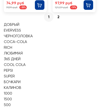
Сливочный
74,99 руб
97,99 руб
апельсин
99,99 руб
121,09 руб
-25%
-19%
1
2
ДОБРЫЙ
EVERVESS
ЧЕРНОГОЛОВКА
COCA-COLA
RICH
ЛЮБИМАЯ
365 ДНЕЙ
COOL COLA
PEPSI
SUPER
БОЧКАРИ
КАЛИНОВ
1000
1500
500