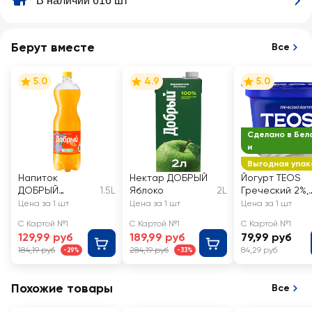
В наличии 616 шт
Берут вместе
Все
5.0
4.9
5.0
Сделано в Бел
и
Выгодная упак
Напиток
Нектар ДОБРЫЙ
Йогурт TEOS
ДОБРЫЙ
1.5L
Яблоко
2L
Греческий 2%,
Апельсин с
без змж
Цена за 1 шт
Цена за 1 шт
Цена за 1 шт
витамином С
С Картой №1
С Картой №1
С Картой №1
сильногазирова
129,99 руб
189,99 руб
79,99 руб
нный
184,19 руб
284,19 руб
84,29 руб
-29%
-33%
Похожие товары
Все