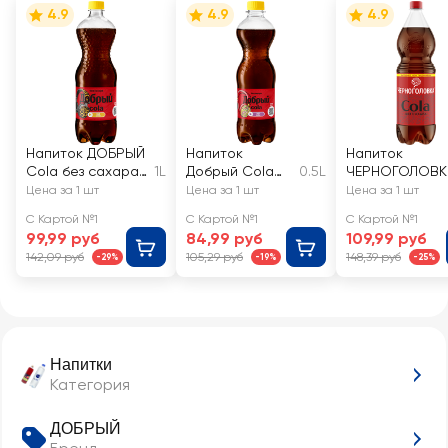
4.9
4.9
4.9
Напиток ДОБРЫЙ
Напиток
Напиток
Cola без сахара
1L
Добрый Cola
0.5L
ЧЕРНОГОЛОВК
сильногазирован
без сахара
Кола без
Цена за 1 шт
Цена за 1 шт
Цена за 1 шт
ный
сильногазирова
сахара
С Картой №1
С Картой №1
С Картой №1
нный
сильногазиров
99,99 руб
84,99 руб
109,99 руб
нный
142,09 руб
105,29 руб
148,39 руб
-29%
-19%
-25%
Напитки
Категория
ДОБРЫЙ