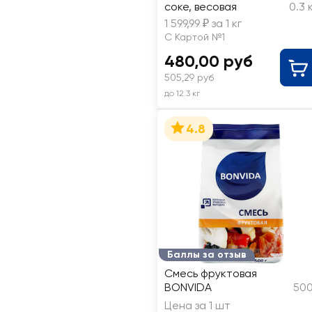
соке, весовая
0.3 
1 599,99 ₽ за 1 кг
С Картой №1
480,00 руб
505,29 руб
до 12.3 кг
4.8
Баллы за отзыв
Смесь фруктовая
BONVIDA
500
Цена за 1 шт