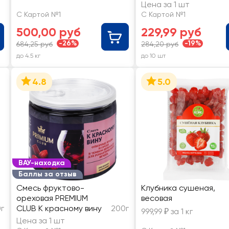
Цена за 1 шт
С Картой №1
С Картой №1
500,00 руб
229,99 руб
-26%
-19%
684,25 руб
284,20 руб
до 4.5 кг
до 10 шт
4.8
5.0
ВАУ-находка
Баллы за отзыв
Смесь фруктово-
Клубника сушеная,
ореховая PREMIUM
весовая
г
CLUB К красному вину
200г
999,99 ₽ за 1 кг
Цена за 1 шт