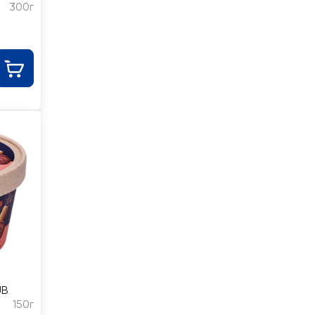
300г
UB
150г