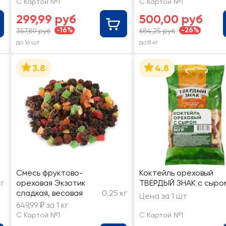
С Картой №1
С Картой №1
299,99 руб
500,00 руб
-16%
-26%
357,89 руб
684,25 руб
до 16 шт
до 8 кг
3.8
4.8
Смесь фруктово-
Коктейль ореховый
кг
ореховая Экзотик
ТВЕРДЫЙ ЗНАК с сыро
сладкая, весовая
0.25 кг
Цена за 1 шт
649,99 ₽ за 1 кг
С Картой №1
С Картой №1