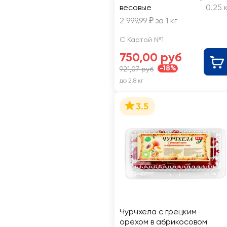
весовые
0.25 
2 999,99 ₽ за 1 кг
С Картой №1
750,00 руб
-18%
921,07 руб
до 2.8 кг
3.5
Чурчхела с грецким
орехом в абрикосовом