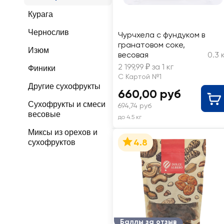
Курага
Чернослив
Чурчхела с фундуком в
гранатовом соке,
Изюм
весовая
0.3 
2 199,99 ₽ за 1 кг
Финики
С Картой №1
Другие сухофрукты
660,00 руб
Сухофрукты и смеси
694,74 руб
весовые
до 4.5 кг
Миксы из орехов и
4.8
сухофруктов
Баллы за отзыв