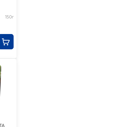
150г
TA