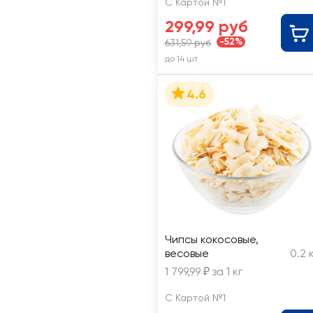
С Картой №1
299,99 руб
-52%
631,59 руб
до 14 шт
4.6
Чипсы кокосовые,
весовые
0.2 
1 799,99 ₽ за 1 кг
С Картой №1