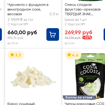
Чурчхела с фундуком в
Смесь сладкая
г
виноградном соке,
фруктово-ореховая
весовая
0.3 кг
ТВЕРДЫЙ ЗНАК
Полезный перекус
2 199,99 ₽ за 1 кг
Цена за 1 шт
С Картой №1
С Картой №1
660,00 руб
269,99 руб
-22%
694,74 руб
347,36 руб
до 3.6 кг
до 6 шт
3.3
4.6
Баллы за отзыв
Кокос сушеный,
Чипсы кокосовые COS