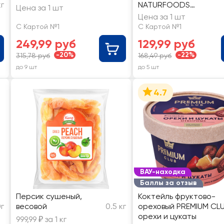
кг
NATURFOODS
Цена за 1 шт
Компотная
Цена за 1 шт
С Картой №1
С Картой №1
249,99 руб
129,99 руб
-20%
-22%
315,78 руб
168,49 руб
до 9 шт
до 5 шт
4.7
ВАУ-находка
Баллы за отзыв
Персик сушеный,
Коктейль фруктово-
г
весовой
0.5 кг
ореховый PREMIUM CL
орехи и цукаты
999,99 ₽ за 1 кг