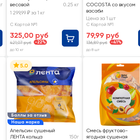
кг
весовой
0.25 кг
COCOSTA со вкусом
васаби
1 299,99 ₽ за 1 кг
Цена за 1 шт
С Картой №1
С Картой №1
325,00 руб
79,99 руб
-22%
-41%
421,07 руб
136,89 руб
до 10 кг
до 8 шт
5.0
Баллы за отзыв
Наша марка
Апельсин сушеный
Смесь фруктово-
ЛЕНТА кольца
150г
ягодная сушеная