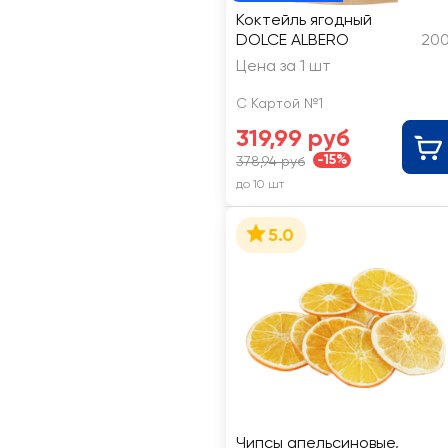
Коктейль ягодный
DOLCE ALBERO
200
Цена за 1 шт
С Картой №1
319,99 руб
-15%
378,94 руб
до 10 шт
5.0
Чипсы апельсиновые,