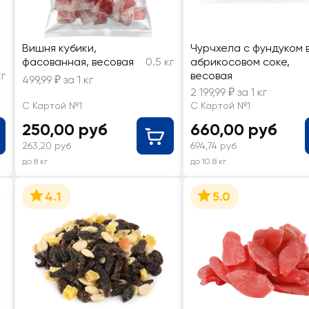
Вишня кубики,
Чурчхела с фундуком 
фасованная, весовая
0.5 кг
абрикосовом соке,
кг
весовая
499,99 ₽ за 1 кг
2 199,99 ₽ за 1 кг
С Картой №1
С Картой №1
250,00 руб
660,00 руб
263,20 руб
694,74 руб
до 8 кг
до 10.8 кг
4.1
5.0