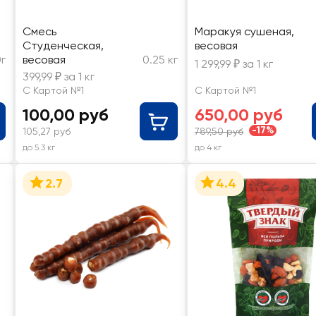
Смесь
Маракуя сушеная,
Студенческая,
весовая
г
весовая
0.25 кг
1 299,99 ₽ за 1 кг
399,99 ₽ за 1 кг
С Картой №1
С Картой №1
100,00 руб
650,00 руб
-17%
105,27 руб
789,50 руб
до 5.3 кг
до 4 кг
2.7
4.4