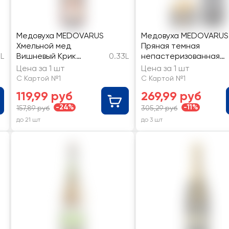
Медовуха MEDOVARUS
Медовуха MEDOVARUS
Хмельной мед
Пряная темная
5L
Вишневый Крик
0.33L
непастеризованная
фильтрованная
фильтрованная 5,8%
Цена за 1 шт
Цена за 1 шт
непастеризованная
С Картой №1
С Картой №1
5,5%
119,99 руб
269,99 руб
-24%
-11%
157,89 руб
305,29 руб
до 21 шт
до 3 шт