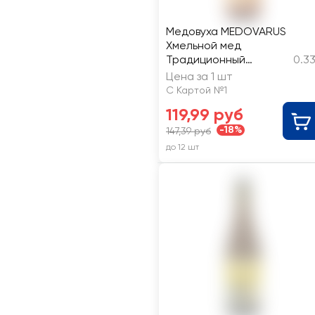
Медовуха MEDOVARUS
Хмельной мед
Традиционный
0.3
фильтрованная
Цена за 1 шт
непастеризованная
С Картой №1
5,7%
119,99 руб
-18%
147,39 руб
до 12 шт