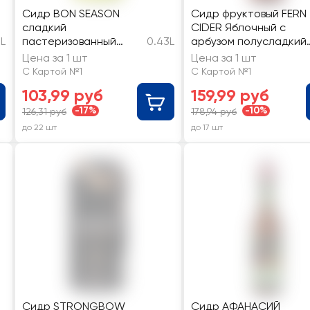
Сидр BON SEASON
Сидр фруктовый FERN
сладкий
CIDER Яблочный с
5L
пастеризованный
0.43L
арбузом полусладкий
газированный 4,5%
газированный 5%
Цена за 1 шт
Цена за 1 шт
С Картой №1
С Картой №1
103,99 руб
159,99 руб
-17%
-10%
126,31 руб
178,94 руб
до 22 шт
до 17 шт
Сидр STRONGBOW
Сидр АФАНАСИЙ