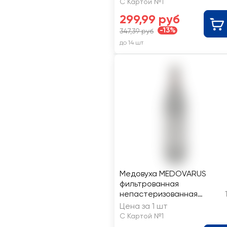
С Картой №1
299,99 руб
-13%
347,39 руб
до 14 шт
Медовуха MEDOVARUS
фильтрованная
непастеризованная
разливная 5,8%
Цена за 1 шт
С Картой №1