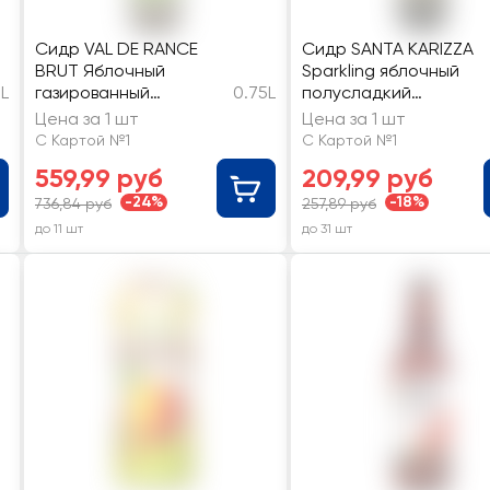
Сидр VAL DE RANCE
Сидр SANTA KARIZZA
BRUT Яблочный
Sparkling яблочный
3L
газированный
0.75L
полусладкий
фильтрованный
газированный
Цена за 1 шт
Цена за 1 шт
пастеризованный
С Картой №1
С Картой №1
полусладкий
559,99 руб
209,99 руб
-24%
-18%
736,84 руб
257,89 руб
до 11 шт
до 31 шт