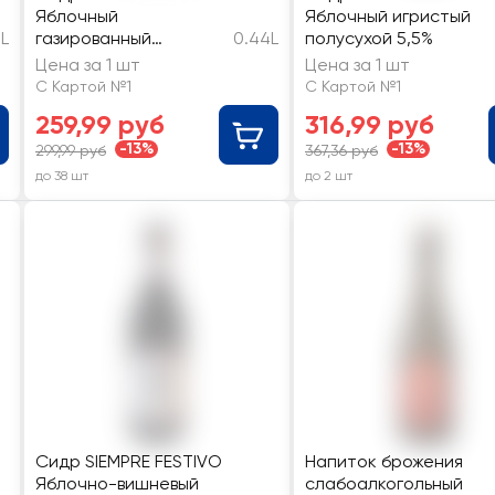
Яблочный
Яблочный игристый
5L
газированный
0.44L
полусухой 5,5%
полусухой 5%
Цена за 1 шт
Цена за 1 шт
С Картой №1
С Картой №1
259,99 руб
316,99 руб
-13%
-13%
299,99 руб
367,36 руб
до 38 шт
до 2 шт
Сидр SIEMPRE FESTIVO
Напиток брожения
Яблочно-вишневый
слабоалкогольный