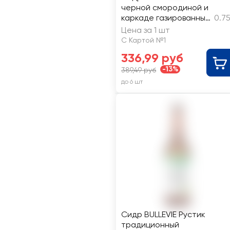
черной смородиной и
каркаде газированный,
0.7
полусладкий, 5.2%
Цена за 1 шт
С Картой №1
336,99 руб
-13%
389,49 руб
до 6 шт
Сидр BULLEVIE Рустик
традиционный