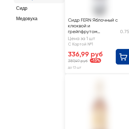
Сидр
Медовуха
Сидр FERN Яблочный с
клюквой и
грейпфрутом
0.7
газированный,
Цена за 1 шт
полусладкий, 6%
С Картой №1
336,99 руб
-13%
389,49 руб
до 13 шт