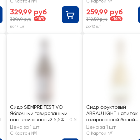
С Картой №1
С Картой №1
полусладкий 6%
полусладкий 4,7%
329,99 руб
259,99 руб
-15%
-16%
389,49 руб
310,59 руб
до 17 шт
до 12 шт
Сидр SIEMPRE FESTIVO
Сидр фруктовый
Яблочный газированный
ABRAU LIGHT напиток
1L
пастеризованный 5,5%
0.5L
газированный белый
сладкий
Цена за 1 шт
Цена за 1 шт
С Картой №1
С Картой №1