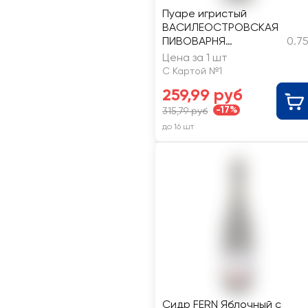
Пуаре игристый
ВАСИЛЕОСТРОВСКАЯ
ПИВОВАРНЯ
0.7
фильтрованный
Цена за 1 шт
пастеризованный
С Картой №1
полусладкий 4,7%
259,99 руб
-17%
315,79 руб
до 16 шт
Сидр FERN Яблочный с