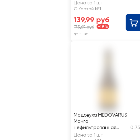
газированный 5,5%
Цена за 1 шт
С Картой №1
139,99 руб
-19%
173,69 руб
до 11 шт
Медовуха MEDOVARUS
Манго
нефильтрованная
0.7
непастеризованное
Цена за 1 шт
4,5%