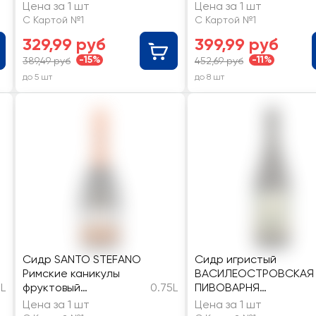
особый газированный
фильтрованный
Цена за 1 шт
Цена за 1 шт
полусухой 6%
пастеризованный
С Картой №1
С Картой №1
полусладкий 4,7%
329,99 руб
399,99 руб
-15%
-11%
389,49 руб
452,69 руб
до 5 шт
до 8 шт
Сидр SANTO STEFANO
Сидр игристый
Римские каникулы
ВАСИЛЕОСТРОВСКАЯ
5L
фруктовый
0.75L
ПИВОВАРНЯ
ароматизированный
фильтрованный
Цена за 1 шт
Цена за 1 шт
особый газированный
пастеризованный