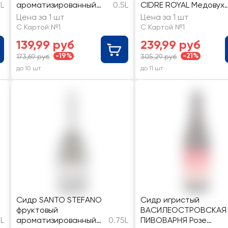
L
ароматизированный
0.5L
CIDRE ROYAL Медовух
газированный 5,5%
вишневая
Цена за 1 шт
Цена за 1 шт
фильтрованная,
С Картой №1
С Картой №1
пастеризованная, 5%
139,99 руб
239,99 руб
-19%
-21%
173,69 руб
305,29 руб
до 10 шт
до 11 шт
Сидр SANTO STEFANO
Сидр игристый
фруктовый
ВАСИЛЕОСТРОВСКАЯ
5L
ароматизированный
0.75L
ПИВОВАРНЯ Розе