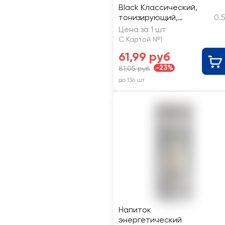
Black Классический,
тонизирующий,
0.
газированный
Цена за 1 шт
С Картой №1
61,99 руб
-23%
81,05 руб
до 136 шт
Напиток
энергетический