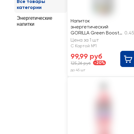
Все товары
категории
Энергетические
Напиток
напитки
энергетический
GORILLA Green Boost
0.45
тонизирующий
Цена за 1 шт
газированный
С Картой №1
99,99 руб
-20%
125,26 руб
до 45 шт