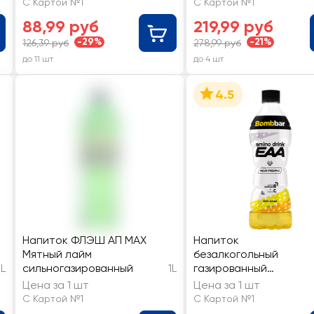
С Картой №1
С Картой №1
витаминизированный
88,99 руб
219,99 руб
-29%
-21%
126,39 руб
278,99 руб
до 11 шт
до 4 шт
4.5
Напиток ФЛЭШ АП MAX
Напиток
Мятный лайм
безалкогольный
L
сильногазированный
1L
газированный
BOMBBAR ЕAA со
Цена за 1 шт
Цена за 1 шт
вкусом дыни и ананас
С Картой №1
С Картой №1