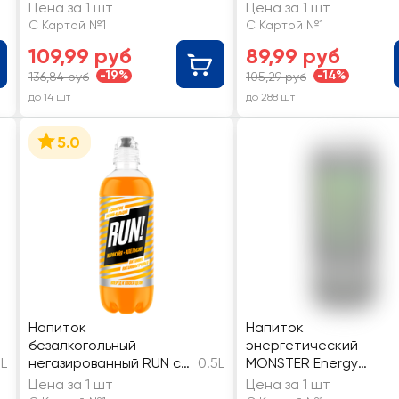
Малина
газированный
Цена за 1 шт
Цена за 1 шт
тонизирующий
С Картой №1
С Картой №1
газированный
109,99 руб
89,99 руб
-19%
-14%
136,84 руб
105,29 руб
до 14 шт
до 288 шт
5.0
Напиток
Напиток
безалкогольный
энергетический
5L
негазированный RUN со
0.5L
MONSTER Energy
вкусом апельсин и
газированный
Цена за 1 шт
Цена за 1 шт
маракуйя,