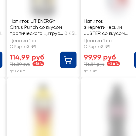
Напиток LIT ENERGY
Напиток
Citrus Punch со вкусом
энергетический
L
тропического цитруса
0.45L
JUSTER со вкусом
газированный
Вишня и черешня
Цена за 1 шт
Цена за 1 шт
тонизирующий
С Картой №1
С Картой №1
газированный
114,99 руб
99,99 руб
-15%
-26%
136,89 руб
136,84 руб
до 116 шт
до 9 шт