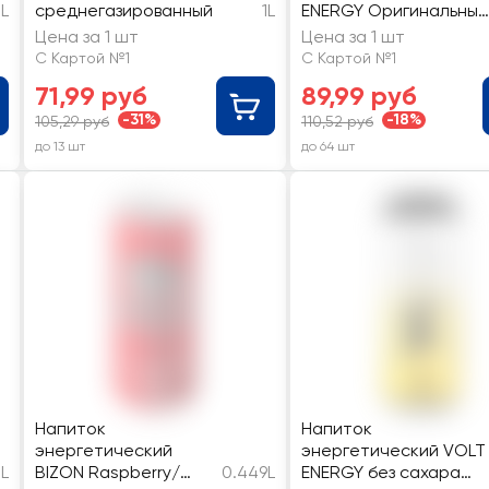
3L
среднегазированный
1L
ENERGY Оригинальный
вкус газированный
Цена за 1 шт
Цена за 1 шт
С Картой №1
С Картой №1
71,99 руб
89,99 руб
-31%
-18%
105,29 руб
110,52 руб
до 13 шт
до 64 шт
Напиток
Напиток
энергетический
энергетический VOLT
L
BIZON Raspberry/
0.449L
ENERGY без сахара