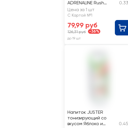
ADRENALINE Rush
0.3
Энергия
Цена за 1 шт
тонизирующий
С Картой №1
газированный
79,99 руб
-36%
126,31 руб
до 19 шт
Напиток JUSTER
тонизирующий со
вкусом Яблоко и
0.45