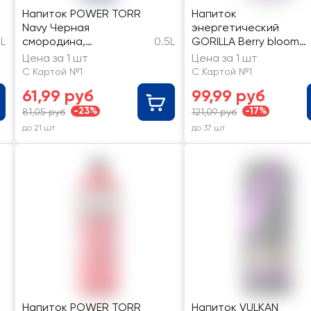
Напиток POWER TORR
Напиток
Navy Черная
энергетический
5L
смородина,
0.5L
GORILLA Berry bloom
тонизирующий,
тонизирующий
Цена за 1 шт
Цена за 1 шт
газированный
пастеризованный
С Картой №1
С Картой №1
газированный
61,99 руб
99,99 руб
-23%
-17%
81,05 руб
121,09 руб
до 21 шт
до 37 шт
Напиток POWER TORR
Напиток VULKAN