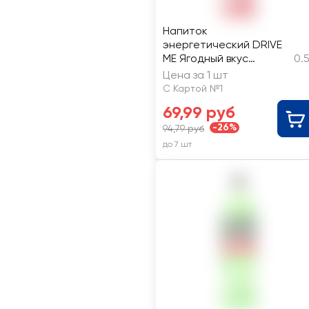
Напиток
энергетический DRIVE
ME Ягодный вкус
0.
тонизирующий
Цена за 1 шт
газированный
С Картой №1
69,99 руб
-26%
94,79 руб
до 7 шт