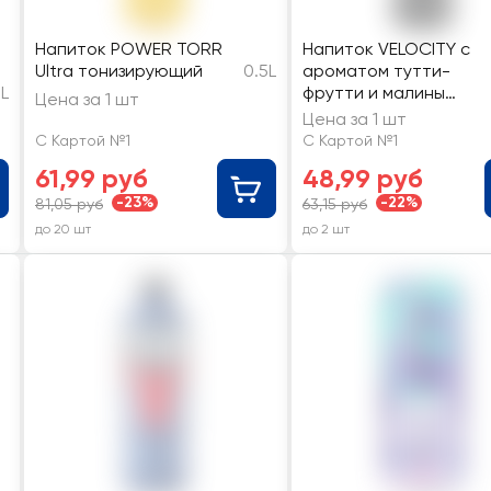
Напиток POWER TORR
Напиток VELOCITY с
Ultra тонизирующий
0.5L
ароматом тутти-
5L
фрутти и малины
Цена за 1 шт
среднегазированный
Цена за 1 шт
С Картой №1
С Картой №1
61,99 руб
48,99 руб
-23%
-22%
81,05 руб
63,15 руб
до 20 шт
до 2 шт