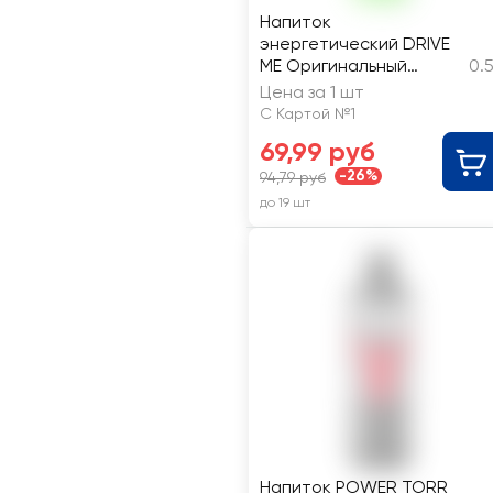
Напиток
энергетический DRIVE
ME Оригинальный
0.
газированный
Цена за 1 шт
С Картой №1
69,99 руб
-26%
94,79 руб
до 19 шт
Напиток POWER TORR