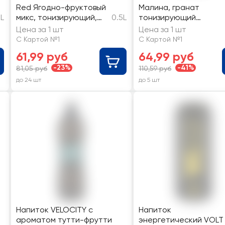
Red Ягодно-фруктовый
Малина, гранат
5L
микс, тонизирующий,
0.5L
тонизирующий
газированный
газированный
Цена за 1 шт
Цена за 1 шт
С Картой №1
С Картой №1
61,99 руб
64,99 руб
-23%
-41%
81,05 руб
110,59 руб
до 24 шт
до 5 шт
Напиток VELOCITY с
Напиток
ароматом тутти-фрутти
энергетический VOLT