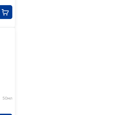
50мл
а