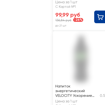
ревень газированный
Цена за 1 шт
С Картой №1
99,99 руб
-26%
136,84 руб
до 21 шт
Напиток
энергетический
VELOCITY Ускорение
0.
тонизирующий
Цена за 1 шт
газированный