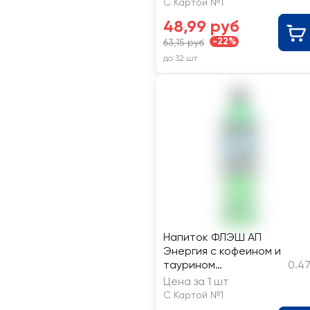
С Картой №1
48,99 руб
-22%
63,15 руб
до 32 шт
Напиток ФЛЭШ АП
Энергия с кофеином и
таурином
0.47
газированный
Цена за 1 шт
С Картой №1