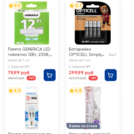
5.0
4.7
Лампа GENERICA LED
Батарейки
таблетка 12Вт, 230В,
OPTICELL Simply
4шт
6500К, цоколь GX53,
AAA, Арт. 5051013
Цена за 1 шт
Цена за 1 шт
Арт. LL-T80-12-230-
С Картой №1
С Картой №1
65-GX53-G
79,99 руб
299,99 руб
168,49 руб
421,05 руб
-52%
-28%
4.0
4.8
Баллы за отзыв