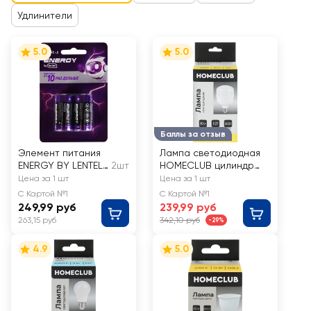
Удлинители
5.0
5.0
Баллы за отзыв
Элемент питания
Лампа светодиодная
ENERGY BY LENTEL
2шт
HOMECLUB цилиндр
CLR14-2B
30Вт E27 теплый свет,
Цена за 1 шт
Цена за 1 шт
Арт. LED-T100-30E2727
С Картой №1
С Картой №1
249,99 руб
239,99 руб
263,15 руб
342,10 руб
-29%
4.9
5.0