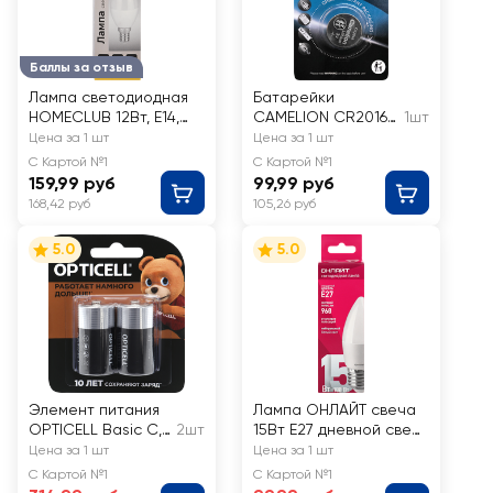
Баллы за отзыв
Лампа светодиодная
Батарейки
HOMECLUB 12Вт, E14,
CAMELION CR2016
1шт
2700K, теплый белый
BL-1 (CR2016-BP1,
Цена за 1 шт
Цена за 1 шт
свет, HLL-C37-12-230-
литиевая, 3В), Арт.
С Картой №1
С Картой №1
2.7K-E14-FR, Арт. LED-
3068
159,99 руб
99,99 руб
C35-12E1427
168,42 руб
105,26 руб
5.0
5.0
Элемент питания
Лампа ОНЛАЙТ свеча
OPTICELL Basic С,
2шт
15Вт Е27 дневной свет,
Арт. 5051004
Арт. 90456
Цена за 1 шт
Цена за 1 шт
С Картой №1
С Картой №1