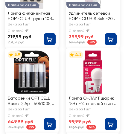
Баллы за отзыв
Баллы за отзыв
Лампа филаментная
Удлинитель сетевой
HOMECLUB груша 10Вт
HOME CLUB S 3x5 -20
Е27 нейтральный свет,
без заземления без
Цена за 1 шт
Цена за 1 шт
Арт. FIL-A60-10Е2740
выключателя 10A
С Картой №1
С Картой №1
219,99 руб
399,99 руб
231,57 руб
631,57 руб
-36%
3.9
4.2
Батарейки OPTICELL
Лампа ОНЛАЙТ шарик
Basic D, Арт. 5051005,
15Вт Е14 дневной свет,
2шт
Арт. 90459
Цена за 1 шт
Цена за 1 шт
С Картой №1
С Картой №1
649,99 руб
99,99 руб
915,78 руб
199,99 руб
-29%
-50%