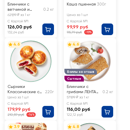
Блинчики с
Каша пшенная
300г
ветчиной и
0.2 кг
сыром ЛЕНТА
629,99 ₽ за 1 кг
Цена за 1 шт
FRESH, весовые
С Картой №1
С Картой №1
126,00 руб
99,99 руб
132,64 руб
115,79 руб
-13%
4.6
4.6
Баллы за отзыв
Сытные
Сырники
Блинчики с
Классические с
220г
грибами ЛЕНТА
0.2 кг
малиной РУЗКОМ
FRESH, весовые
Цена за 1 шт
579,99 ₽ за 1 кг
С Картой №1
С Картой №1
179,99 руб
116,00 руб
210,59 руб
122,12 руб
-14%
3.9
4.8