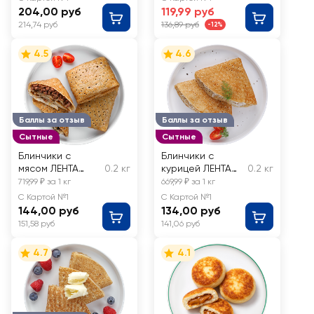
204,00 руб
119,99 руб
214,74 руб
136,89 руб
-12%
4.5
4.6
Баллы за отзыв
Баллы за отзыв
Сытные
Сытные
Блинчики с
Блинчики с
мясом ЛЕНТА
0.2 кг
курицей ЛЕНТА
0.2 кг
FRESH, весовые
FRESH, весовые
719,99 ₽ за 1 кг
669,99 ₽ за 1 кг
С Картой №1
С Картой №1
144,00 руб
134,00 руб
151,58 руб
141,06 руб
4.7
4.1