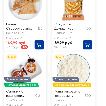
Блины
Оладушки
Старорусские
160г
Домашние
100г
РЕСТО ШИК
МИРАТОРГ
Цена за 1 шт
Цена за 1 шт
С Картой №1
С Картой №1
149,99 руб
89,99 руб
173,69 руб
94,73 руб
-13%
4.8
4.6
Баллы за отзыв
Баллы за отзыв
Натуральный творог
Идеально для завтрака
Сырники с
Каша рисовая с
вишневой
0.2 кг
кокосовым
300г
начинкой ЛЕНТА
молоком ЛЕНТА
1 019,99 ₽ за 1 кг
Цена за 1 шт
FRESH, весовые
FRESH
С Картой №1
С Картой №1