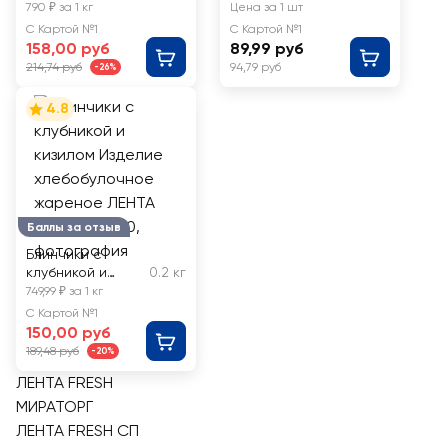
FRESH, весовые
джемом МИРАТОРГ
790 ₽ за 1 кг
Цена за 1 шт
С Картой №1
С Картой №1
158,00 руб
89,99 руб
214,74 руб
94,79 руб
-26%
4.8
Баллы за отзыв
Блинчики с
клубникой и
0.2 кг
кизилом Изделие
749,99 ₽ за 1 кг
хлебобулочное
С Картой №1
жареное ЛЕНТА
150,00 руб
FRESH до 200
189,48 руб
-20%
ЛЕНТА FRESH
МИРАТОРГ
ЛЕНТА FRESH СП