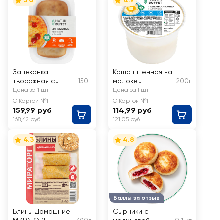
5.0
4.9
Запеканка
Каша пшенная на
творожная с
150г
молоке
200г
вишней
НАТУРБУФЕТ
Цена за 1 шт
Цена за 1 шт
НАТУРБУФЕТ
С Картой №1
С Картой №1
159,99 руб
114,99 руб
168,42 руб
121,05 руб
4.3
4.8
Баллы за отзыв
Блины Домашние
Сырники с