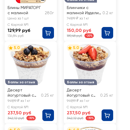
Блины МИРАТОРГ
Блинчики с
с малиной
280г
малиной Изделие
0.2 кг
хлебобулочное
Цена за 1 шт
749,99 ₽ за 1 кг
жареное ЛЕНТА
С Картой №1
С Картой №1
FRESH до 200
129,99 руб
150,00 руб
136,84 руб
189,48 руб
-20%
5.0
5.0
Баллы за отзыв
Баллы за отзыв
Десерт
Десерт
йогуртовый с
0.25 кг
йогуртовый с
0.25 кг
чиа, гранолой,
чиа, гранолой,
949,99 ₽ за 1 кг
949,99 ₽ за 1 кг
джемом и
джемом и
С Картой №1
С Картой №1
голубикой,
клубникой,
237,50 руб
237,50 руб
весовой
весовой
342,12 руб
342,12 руб
-30%
-30%