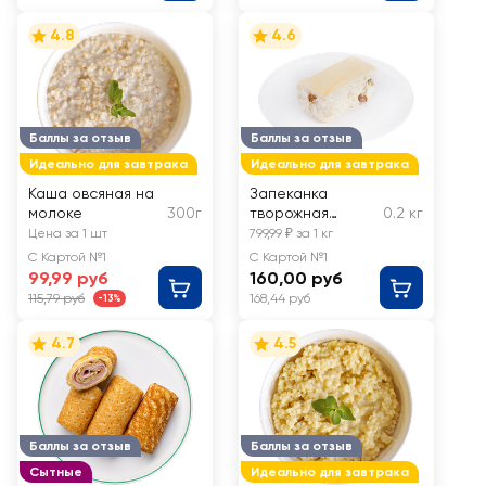
4.8
4.6
Баллы за отзыв
Баллы за отзыв
Идеально для завтрака
Идеально для завтрака
Каша овсяная на
Запеканка
молоке
300г
творожная
0.2 кг
Забава ЛЕНТА
Цена за 1 шт
799,99 ₽ за 1 кг
FRESH, весовая
С Картой №1
С Картой №1
99,99 руб
160,00 руб
115,79 руб
168,44 руб
-13%
4.7
4.5
Баллы за отзыв
Баллы за отзыв
Сытные
Идеально для завтрака