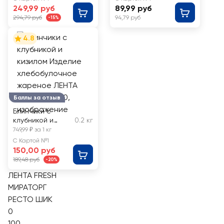
FRESH
249,99 руб
89,99 руб
294,79 руб
94,79 руб
-15%
4.8
Баллы за отзыв
Блинчики с
клубникой и
0.2 кг
кизилом Изделие
749,99 ₽ за 1 кг
хлебобулочное
С Картой №1
жареное ЛЕНТА
150,00 руб
FRESH до 200
189,48 руб
-20%
ЛЕНТА FRESH
МИРАТОРГ
РЕСТО ШИК
0
100