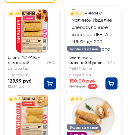
3.0
4.7
Баллы за отзыв
Блины МИРАТОРГ
Блинчики с
с малиной
280г
малиной Изделие
0.2 кг
хлебобулочное
Цена за 1 шт
749,99 ₽ за 1 кг
жареное ЛЕНТА
С Картой №1
С Картой №1
FRESH до 200
129,99 руб
150,00 руб
136,84 руб
189,48 руб
-20%
4.3
4.6
Баллы за отзыв
Сытные