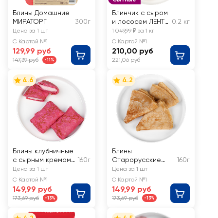
Блины Домашние
Блинчик с сыром
МИРАТОРГ
300г
и лососем ЛЕНТА
0.2 кг
FRESH, весовой
Цена за 1 шт
1 049,99 ₽ за 1 кг
С Картой №1
С Картой №1
129,99 руб
210,00 руб
147,39 руб
221,06 руб
-11%
4.6
4.2
Блины клубничные
Блины
с сырным кремом
160г
Старорусские
160г
РЕСТО ШИК
РЕСТО ШИК
Цена за 1 шт
Цена за 1 шт
С Картой №1
С Картой №1
149,99 руб
149,99 руб
173,69 руб
173,69 руб
-13%
-13%