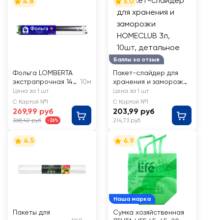
4.8
5.0
Баллы за отзыв
Фольга LOMBERTA
Пакет-слайдер для
экстрапрочная 14
10м
хранения и заморозки
мкм, Арт. 721109
HOMECLUB 3л, 10шт
Цена за 1 шт
Цена за 1 шт
С Картой №1
С Картой №1
269,99 руб
203,99 руб
368,42 руб
214,73 руб
-26%
4.5
4.9
Наша марка
Пакеты для
Сумка хозяйственная