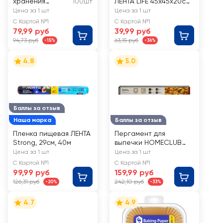
хранения
100шт
ЛЕНТА LIFE 45x45x20см
MASTER FRESH
зеленая, спанбонд,
Цена за 1 шт
Цена за 1 шт
7мкм
Арт. 45-20ЛLЗ
С Картой №1
С Картой №1
79,99 руб
39,99 руб
94,73 руб
63,15 руб
-15%
-36%
4.8
5.0
Баллы за отзыв
Наша марка
Баллы за отзыв
Пленка пищевая ЛЕНТА
Пергамент для
Strong, 29см, 40м
выпечки HOMECLUB
Макс
Цена за 1 шт
Цена за 1 шт
силиконизированный,
С Картой №1
С Картой №1
антипригарное
99,99 руб
159,99 руб
покрытие,
126,31 руб
242,10 руб
-20%
-33%
двусторонний, 38см,
10м
4.7
4.9