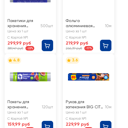
Пакетики для
Фольга
хранения
500шт
алюминиевая
10м
LOMBERTA
MASTER FRESH
Цена за 1 шт
Цена за 1 шт
24x32см, 4л,
экстра прочная,
С Картой №1
С Картой №1
Арт. 723318
ролик для гриля
299,99 руб
219,99 руб
389,49 руб
266,39 руб
-22%
-17%
4.8
3.6
Пакеты для
Рукав для
хранения
120шт
запекания BIG CITY
10м
LOMBERTA 5л
LIFE Арт. 14600335
Цена за 1 шт
Цена за 1 шт
С Картой №1
С Картой №1
159,99 руб
229,99 руб