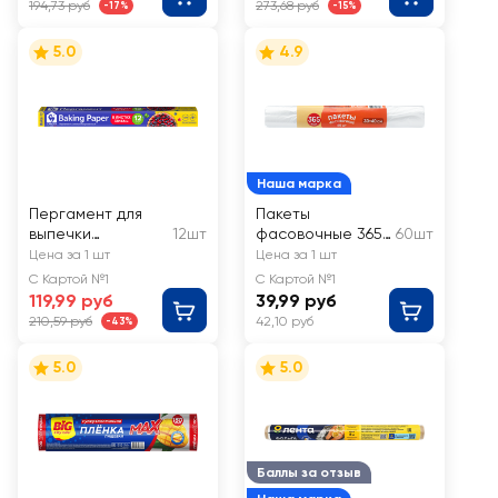
194,73 руб
273,68 руб
-17%
-15%
5.0
4.9
Наша марка
Пергамент для
Пакеты
выпечки
12шт
фасовочные 365
60шт
LOMBERTA листы в
ДНЕЙ 30х40см
Цена за 1 шт
Цена за 1 шт
рулоне
С Картой №1
С Картой №1
119,99 руб
39,99 руб
210,59 руб
42,10 руб
-43%
5.0
5.0
Баллы за отзыв