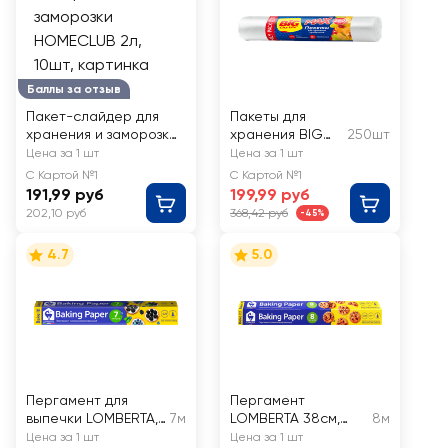
Баллы за отзыв
Пакет-слайдер для
Пакеты для
хранения и заморозки
хранения BIG
250шт
HOMECLUB 2л, 10шт
CITY LIFE Max,
Цена за 1 шт
Цена за 1 шт
Арт. 14410567
С Картой №1
С Картой №1
191,99 руб
199,99 руб
202,10 руб
368,42 руб
-45%
4.7
5.0
Пергамент для
Пергамент
выпечки LOMBERTA,
7м
LOMBERTA 38см,
8м
Арт. 720864
Арт. 721116
Цена за 1 шт
Цена за 1 шт