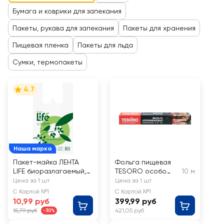
Бумага и коврики для запекания
Пакеты, рукава для запекания
Пакеты для хранения
Пищевая пленка
Пакеты для льда
Сумки, термопакеты
4.7
Наша марка
Пакет-майка ЛЕНТА
Фольга пищевая
LIFE биоразлагаемый,
TESORO особо
10 м
7кг
прочная, 29см,
Цена за 1 шт
Цена за 1 шт
14мкм,
С Картой №1
С Картой №1
алюминиевая, Арт.
10,99 руб
399,99 руб
FOL291014
15,79 руб
421,05 руб
-30%