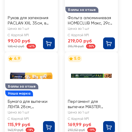
Баллы за отзыв
Рукав для запекания
Фольга алюминиевая
PACLAN XXL 35см, в
HOMECLUB Макс, 29см,
коробке Арт. 5133207,
12 мкм, 20м
Цена за 1 шт
Цена за 1 шт
5м
С Картой №1
С Картой №1
99,00 руб
219,00 руб
168,42 руб
315,78 руб
-41%
-30%
4.9
5.0
Баллы за отзыв
Наша марка
Бумага для выпечки
Пергамент для
ЛЕНТА 28см,
выпечки MASTER
силиконизированная,
FRESH 38см,
Цена за 1 шт
Цена за 1 шт
10м
европейский
С Картой №1
С Картой №1
силиконизированный,
115,99 руб
169,99 руб
5м
143,19 руб
210,52 руб
-18%
-19%