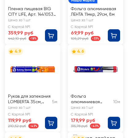
Наша марка
Пленка пищевая BIG
Фольга алюминиевая
CITY LIFE, Арт. 14410537,
ЛЕНТА 11мкр, 29см, 8м
150м
Цена за 1 шт
Цена за 1 шт
С Картой №1
С Картой №1
359,99 руб
69,99 руб
442,10 руб
105,29 руб
-18%
-33%
4.9
4.6
Рукав для запекания
Фольга
LOMBERTA 35см,
5м
алюминиевая
10м
Арт. 721093
LOMBERTA, Арт.
Цена за 1 шт
Цена за 1 шт
720840
С Картой №1
С Картой №1
119,99 руб
179,99 руб
210,52 руб
315,78 руб
-43%
-43%