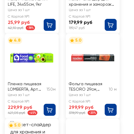
LIFE, 34x55см, 9кг
хранения и заморозки
HOMECLUB 1л, 10шт
Цена за 1 шт
Цена за 1 шт
С Картой №1
С Картой №1
25,99 руб
179,99 руб
42,10 руб
189,47 руб
-38%
4.8
5.0
Пленка пищевая
Фольга пищевая
LOMBERTA, Арт.
150м
TESORO 29см,
10 м
721505
9мкм,
Цена за 1 шт
Цена за 1 шт
алюминиевая, Арт.
С Картой №1
С Картой №1
FOL291009
229,99 руб
299,99 руб
421,05 руб
378,99 руб
-45%
-20%
5.0