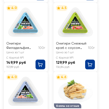
4.0
4.5
Онигири
Онигири Снежный
Филадельфия
100г
краб с соусом
100г
FRESHCLUB
Спайси
Цена за 1 шт
Цена за 1 шт
FRESHCLUB
С Картой №1
С Картой №1
149,99 руб
129,99 руб
157,89 руб
136,84 руб
4.0
4.6
Баллы за отзыв