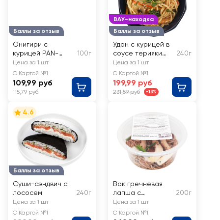
ВАУ-находка
Баллы за отзыв
Баллы за отзыв
Онигири с
Удон с курицей в
курицей PAN-
100г
соусе терияки
240г
ASIAN
ЛЕНТА FRESH
Цена за 1 шт
Цена за 1 шт
С Картой №1
С Картой №1
109,99 руб
199,99 руб
115,79 руб
231,59 руб
-13%
4.6
Баллы за отзыв
Суши-сэндвич с
Вок гречневая
лососем
240г
лапша с
200г
креветками,
Цена за 1 шт
Цена за 1 шт
очищенными
С Картой №1
С Картой №1
вареными РЕСТО