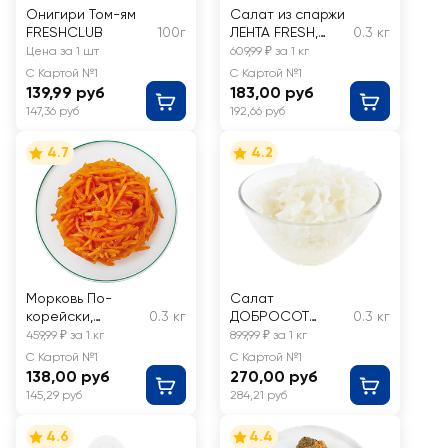
Онигири Том-ям
Салат из спаржи
FRESHCLUB
100г
ЛЕНТА FRESH,
0.3 кг
весовой
Цена за 1 шт
609,99 ₽ за 1 кг
С Картой №1
С Картой №1
139,99 руб
183,00 руб
147,36 руб
192,66 руб
4.7
4.2
Морковь По-
Салат
корейски,
0.3 кг
ДОБРОСОТ
0.3 кг
весовая
Гребешки по-
459,99 ₽ за 1 кг
899,99 ₽ за 1 кг
корейски,
С Картой №1
С Картой №1
весовой
138,00 руб
270,00 руб
145,29 руб
284,21 руб
4.6
4.4