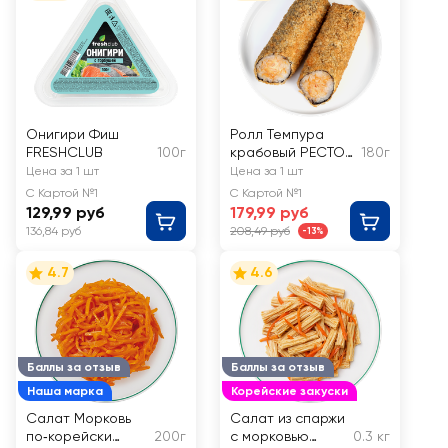
Онигири Фиш
Ролл Темпура
FRESHCLUB
100г
крабовый РЕСТО
180г
ШИК
Цена за 1 шт
Цена за 1 шт
С Картой №1
С Картой №1
129,99 руб
179,99 руб
136,84 руб
208,49 руб
-13%
4.7
4.6
Баллы за отзыв
Баллы за отзыв
Наша марка
Корейские закуски
Салат Морковь
Салат из спаржи
по‑корейски
200г
с морковью
0.3 кг