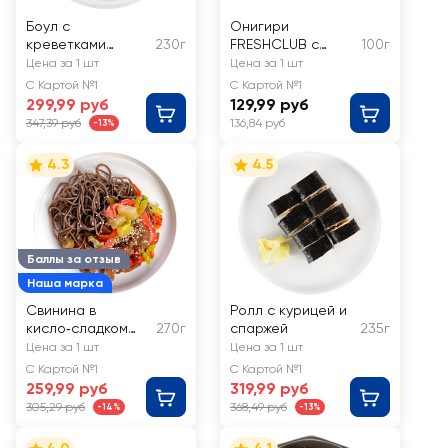
Боул с
Онигири
креветками
230г
FRESHCLUB с
100г
FRESHCLUB
курицей
Цена за 1 шт
Цена за 1 шт
С Картой №1
С Картой №1
299,99 руб
129,99 руб
347,39 руб
136,84 руб
-13%
4.3
4.5
Баллы за отзыв
Наша марка
Свинина в
Ролл с курицей и
кисло‑сладком
270г
спаржей
235г
соусе с
Цена за 1 шт
Цена за 1 шт
гречневой
С Картой №1
С Картой №1
лапшой ЛЕНТА
259,99 руб
319,99 руб
FRESH
305,29 руб
368,49 руб
-14%
-13%