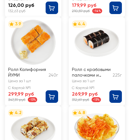
весовой
126,00 руб
179,99 руб
132,63 руб
210,59 руб
-14%
3.9
4.4
Ролл Калифорния
Ролл с крабовыми
ЙУМИ
240г
палочками и
225г
икрой Масаго
Цена за 1 шт
Цена за 1 шт
ЙУМИ
С Картой №1
С Картой №1
299,99 руб
269,99 руб
347,39 руб
312,69 руб
-13%
-13%
4.2
4.8