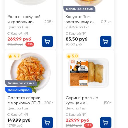
Баллы за отзыв
Ролл с горбушей
Капуста По-
и крабовыми
205г
восточному с
0.3 кг
палочками ЙУМИ
куркумой ЛЕНТА
Цена за 1 шт
284,99 ₽ за 1 кг
FRESH, весовая
С Картой №1
С Картой №1
269,99 руб
85,50 руб
312,69 руб
90,00 руб
-13%
4.7
5.0
Баллы за отзыв
Наша марка
Салат из спаржи
Спринг-роллы с
с морковью ЛЕНТА
200г
курицей и
150г
FRESH
креветками ЙУМИ
Цена за 1 шт
Цена за 1 шт
С Картой №1
С Картой №1
149,99 руб
229,99 руб
157,89 руб
278,99 руб
-17%