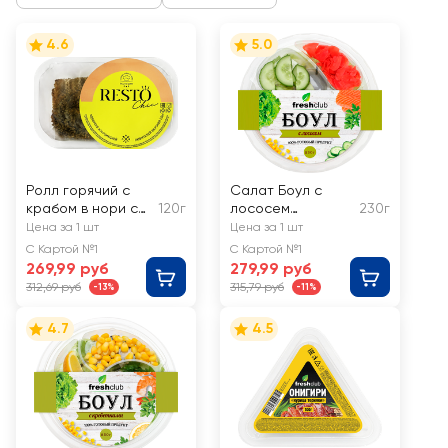
4.6
5.0
Ролл горячий с
Салат Боул с
крабом в нори с
120г
лососем
230г
соусом РЕСТО
FRESHCLUB
Цена за 1 шт
Цена за 1 шт
ШИК
С Картой №1
С Картой №1
269,99 руб
279,99 руб
312,69 руб
315,79 руб
-13%
-11%
4.7
4.5