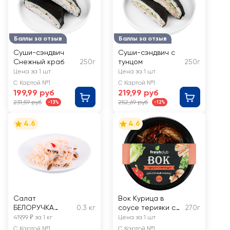
Баллы за отзыв
Баллы за отзыв
Суши-сэндвич
Суши-сэндвич с
Снежный краб
250г
тунцом
250г
Цена за 1 шт
Цена за 1 шт
С Картой №1
С Картой №1
199,99 руб
219,99 руб
231,59 руб
252,69 руб
-13%
-12%
4.6
4.6
Салат
Вок Курица в
БЕЛОРУЧКА
0.3 кг
соусе терияки с
270г
Фунчоза с
лапшой удон
419,99 ₽ за 1 кг
Цена за 1 шт
овощами,
FRESHCLUB
С Картой №1
С Картой №1