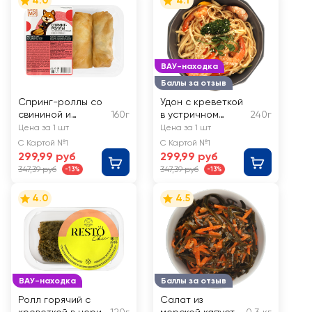
4.0
4.1
ВАУ-находка
Баллы за отзыв
Спринг-роллы со
Удон с креветкой
свининой и
160г
в устричном
240г
курицей ЙУМИ
соусе ЛЕНТА
Цена за 1 шт
Цена за 1 шт
FRESH
С Картой №1
С Картой №1
299,99 руб
299,99 руб
347,39 руб
347,39 руб
-13%
-13%
4.0
4.5
ВАУ-находка
Баллы за отзыв
Ролл горячий с
Салат из