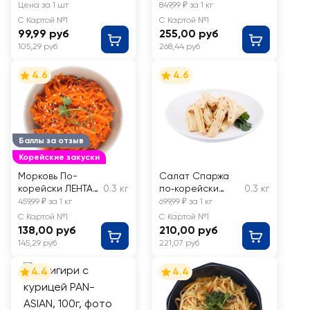
ЛЕНТА FRESH
ЛЕНТА FRESH,
Цена за 1 шт
849,99 ₽ за 1 кг
весовой
С Картой №1
С Картой №1
99,99 руб
255,00 руб
105,29 руб
268,44 руб
4.6
4.6
Баллы за отзыв
Корейские закуски
Морковь По-
Салат Спаржа
корейски ЛЕНТА
0.3 кг
по‑корейски
0.3 кг
FRESH, весовая
ЛЕНТА FRESH
459,99 ₽ за 1 кг
699,99 ₽ за 1 кг
С Картой №1
С Картой №1
138,00 руб
210,00 руб
145,29 руб
221,07 руб
4.4
4.4