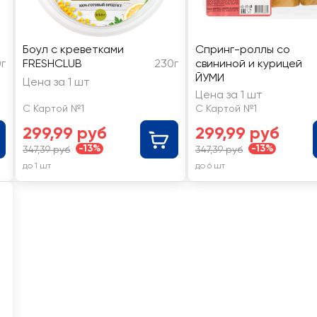
Боул с креветками
Спринг-роллы со
г
FRESHCLUB
230г
свининой и курицей
ЙУМИ
Цена за 1 шт
Цена за 1 шт
С Картой №1
С Картой №1
299,99 руб
299,99 руб
-13%
-13%
347,39 руб
347,39 руб
до 1 шт
до 6 шт