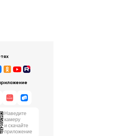
етях
приложение
Наведите
камеру
и скачайте
приложение