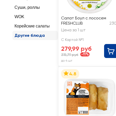
Суши, роллы
WOK
Салат Боул с лососем
FRESHCLUB
230
Корейские салаты
Цена за 1 шт
Другие блюда
С Картой №1
279,99 руб
-11%
315,79 руб
до 4 шт
4.8