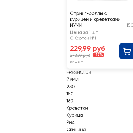
Спринг-роллы с
курицей и креветками
ЙУМИ
15
Цена за 1 шт
С Картой №1
229,99 руб
-17%
278,99 руб
до 4 шт
FRESHCLUB
ЙУМИ
230
150
160
Креветки
Курица
Рис
Свинина