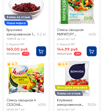
Баллы за отзыв
Наша марка
Брусника
Смесь овощная
замороженная 1-
0.2 кг
МИРАТОРГ
400г
й сорт, весовая
Vитамин
799,99 ₽ за 1 кг
Цена за 1 шт
Карибская
С Картой №1
С Картой №1
160,00 руб
144,99 руб
193,68 руб
205,29 руб
-17%
-29%
4.7
4.8
Выгодная упаковка
Баллы за отзыв
Смесь овощная 4
Клубника
СЕЗОНА
400г
замороженная
1500г
Овощное рагу
BONVIDA
Цена за 1 шт
Цена за 1 шт