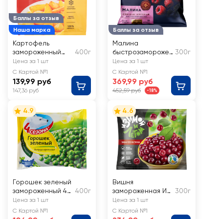
Баллы за отзыв
Наша марка
Баллы за отзыв
Картофель
Малина
замороженный
400г
быстрозаморожен
300г
ЛЕНТА дольки
ная PREMIUM
Цена за 1 шт
Цена за 1 шт
CLUB
С Картой №1
С Картой №1
139,99 руб
369,99 руб
147,36 руб
452,59 руб
-18%
4.9
4.6
Горошек зеленый
Вишня
замороженный 4
400г
замороженная И
300г
СЕЗОНА
ЗИМОЙ И ЛЕТОМ
Цена за 1 шт
Цена за 1 шт
С Картой №1
С Картой №1