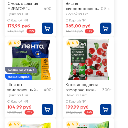
Смесь овощная
Вишня
МИРАТОРГ
400г
свежемороженая
0.5 кг
Vитамин Овощи-
без косточки,
Цена за 1 шт
729,99 ₽ за 1 кг
гриль, с
весовая
С Картой №1
С Картой №1
итальянскими
179,99 руб
365,00 руб
травами
242,10 руб
442,10 руб
-25%
-17%
4.9
4.8
Баллы за отзыв
Наша марка
Шпинат
Клюква садовая
замороженный
400г
замороженная
300г
ЛЕНТА
СВОЙ УРОЖАЙ
Цена за 1 шт
Цена за 1 шт
С Картой №1
С Картой №1
104,99 руб
199,99 руб
131,59 руб
273,68 руб
-20%
-26%
4.9
4.8