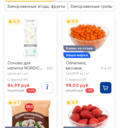
Замороженные ягоды, фрукты
Замороженные грибы
4.6
4.9
Баллы за отзыв
Наша марка
Основа для
Облепиха,
напитка NORDIC
60г
весовая
0.4 кг
FRESH Тархун и
Цена за 1 шт
244,99 ₽ за 1 кг
яблоко, с соком
С Картой №1
С Картой №1
яблока и
84,99 руб
98,00 руб
эстрагоном
142,09 руб
120,00 руб
-40%
-18%
4.7
4.9