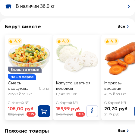
В наличии 36.0 кг
Берут вместе
Все
4.9
4.8
4.8
Баллы за отзыв
Наша марка
Смесь
Капуста цветная,
Морковь,
овощная
0.5 кг
весовая
весовая
Мексиканская,
209,99 ₽ за 1 кг
Цена за 1 кг
41,39 ₽ за 1 кг
весовая
С Картой №1
С Картой №1
С Картой №1
105,00 руб
159,99 руб
20,70 руб
128,95 руб
242,19 руб
21,79 руб
-18%
-33%
Похожие товары
Все