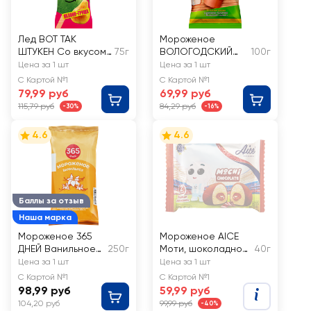
Лед ВОТ ТАК
Мороженое
ШТУКЕН Со вкусом
75г
ВОЛОГОДСКИЙ
100г
яблоко-груша
ПЛОМБИР
Цена за 1 шт
Цена за 1 шт
Пломбир
С Картой №1
С Картой №1
ванильный 15%, без
79,99 руб
69,99 руб
змж, вафельный
115,79 руб
84,29 руб
-30%
-16%
стаканчик
4.6
4.6
Баллы за отзыв
Наша марка
Мороженое 365
Мороженое AICE
ДНЕЙ Ванильное
250г
Моти, шоколадное
40г
12%, с змж, брикет
3,15%
Цена за 1 шт
Цена за 1 шт
С Картой №1
С Картой №1
98,99 руб
59,99 руб
104,20 руб
99,99 руб
-40%