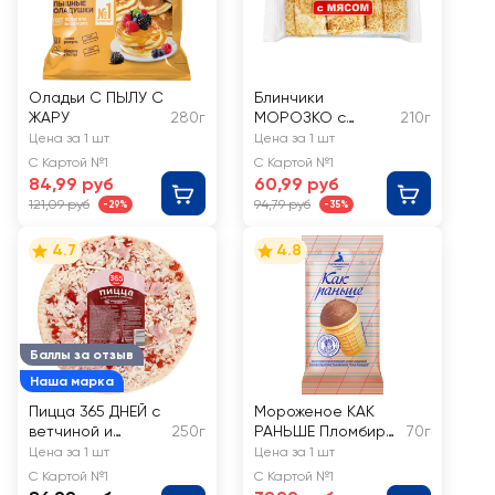
Оладьи С ПЫЛУ С
Блинчики
ЖАРУ
280г
МОРОЗКО с
210г
мясом
Цена за 1 шт
Цена за 1 шт
С Картой №1
С Картой №1
84,99 руб
60,99 руб
121,09 руб
94,79 руб
-29%
-35%
4.7
4.8
Баллы за отзыв
Наша марка
Пицца 365 ДНЕЙ с
Мороженое КАК
ветчиной и
250г
РАНЬШЕ Пломбир
70г
грибами
шоколадный 15%,
Цена за 1 шт
Цена за 1 шт
без змж, вафельный
С Картой №1
С Картой №1
стаканчик