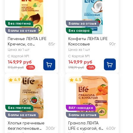
Без глютена
Баллы за отзыв
Баллы за отзыв
Без сахара
Печенье ЛЕНТА LIFE
Конфеты ЛЕНТА LIFE
Кречисы, со
85г
Кокосовые
90г
вкусом сыра
Цена за 1 шт
Цена за 1 шт
пармезан
С Картой №1
С Картой №1
149,99 руб
149,99 руб
173,69 руб
178,99 руб
-13%
-16%
4.9
4.5
Без глютена
ВАУ-находка
Баллы за отзыв
Баллы за отзыв
Хлопья гречневые
Гранола ЛЕНТА
безглютеновые
300г
LIFE с курагой, без
400г