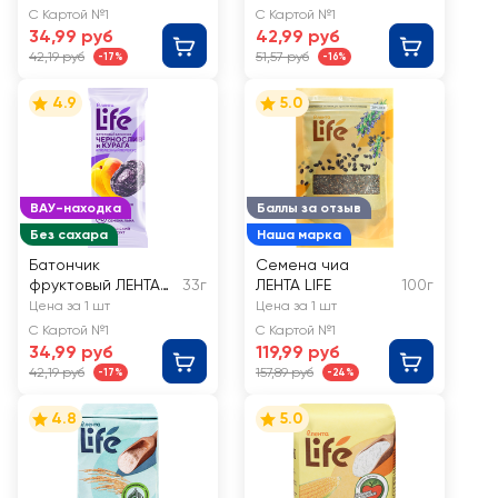
клубникой
С Картой №1
С Картой №1
34,99 руб
42,99 руб
42,19 руб
51,57 руб
-17%
-16%
4.9
5.0
ВАУ-находка
Баллы за отзыв
Без сахара
Наша марка
Батончик
Семена чиа
фруктовый ЛЕНТА
33г
ЛЕНТА LIFE
100г
LIFE Чернослив и
Цена за 1 шт
Цена за 1 шт
курага
С Картой №1
С Картой №1
34,99 руб
119,99 руб
42,19 руб
157,89 руб
-17%
-24%
4.8
5.0