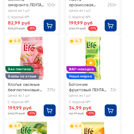
амаранта ЛЕНТА
100г
арахисовая
250г
LIFE очищенные
ЛЕНТА LIFE с
Цена за 1 шт
Цена за 1 шт
кокосом
С Картой №1
С Картой №1
82,99 руб
199,99 руб
105,29 руб
242,19 руб
-21%
-17%
4.8
4.7
Без глютена
ВАУ-находка
Баллы за отзыв
Наша марка
Хлопья овсяные
Батончик
безглютеновые
375г
фруктовый ЛЕНТА
33г
ЛЕНТА LIFE с
LIFE Яблоко и
Цена за 1 шт
Цена за 1 шт
клубникой
апельсин
С Картой №1
С Картой №1
199,99 руб
34,99 руб
242,19 руб
42,19 руб
-17%
-17%
4.9
4.6