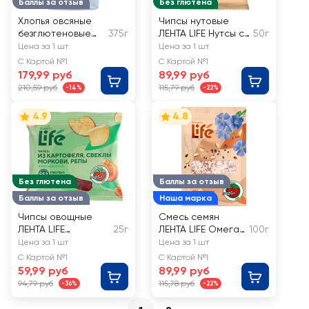
Баллы за отзыв
Без глютена
Хлопья овсяные
Чипсы нутовые
безглютеновые
375г
ЛЕНТА LIFE Нутсы со
50г
ЛЕНТА LIFE
вкусом грибы
Цена за 1 шт
Цена за 1 шт
С Картой №1
С Картой №1
179,99 руб
89,99 руб
210,59 руб
115,79 руб
-14%
-22%
4.9
4.8
Без глютена
Баллы за отзыв
Баллы за отзыв
Наша марка
Чипсы овощные
Смесь семян
ЛЕНТА LIFE
25г
ЛЕНТА LIFE Омега
100г
Хрустящие,
микс
Цена за 1 шт
Цена за 1 шт
картофель, свекла,
С Картой №1
С Картой №1
морковь и репа
59,99 руб
89,99 руб
94,79 руб
115,78 руб
-36%
-22%