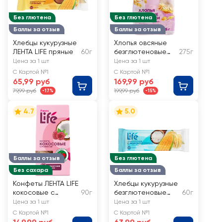
Без глютена
Без глютена
Баллы за отзыв
Баллы за отзыв
Хлебцы кукурузные
Хлопья овсяные
ЛЕНТА LIFE пряные
60г
безглютеновые
275г
ЛЕНТА LIFE
Цена за 1 шт
Цена за 1 шт
С Картой №1
С Картой №1
65,99 руб
169,99 руб
79,99 руб
199,99 руб
-17%
-15%
4.7
5.0
Баллы за отзыв
Без глютена
Без сахара
Баллы за отзыв
Конфеты ЛЕНТА LIFE
Хлебцы кукурузные
кокосовые с
90г
безглютеновые
60г
малиной
ЛЕНТА LIFE с
Цена за 1 шт
Цена за 1 шт
морской солью
С Картой №1
С Картой №1