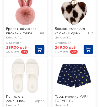
Брелок-обвес для
Брелок-обвес для
ключей и сумки
1шт
ключей и сумки
1шт
CITY HOME TRADE
CITY HOME TRADE
Цена за 1 шт
Цена за 1 шт
Пушок, Арт. TRIN44
Сердце пушистое,
С Картой №1
С Картой №1
Арт. TRIN47
299,00 руб
249,00 руб
367,37 руб
314,74 руб
-18%
-20%
Пантолеты
Трусы мужские MARK
домашние
короб
FORMELLE
женские LUCKY
троллейбусы на
Цена за 1 шт
Цена за 1 шт