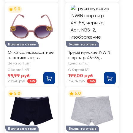
5.0
Баллы за отзыв
Баллы за отзыв
Очки солнцезащитные
Трусы мужские INWIN
пластиковые, в
шорты р. 46–56,
ассортименте, Арт.
черные, Арт. NBS-2
Цена за 1 шт
Цена за 1 шт
YJ034256034
С Картой №1
С Картой №1
99,99 руб
199,00 руб
209,48 руб
314,74 руб
-52%
-36%
5.0
5.0
Баллы за отзыв
Баллы за отзыв