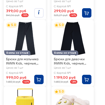
SS26202-05
женские CITY
Цена за 1 шт
Цена за 1 шт
HOME TRADE, Арт.
С Картой №1
С Картой №1
GLSSUN-015-WMN
399,00 руб
299,00 руб
841,06 руб
525,27 руб
-52%
-43%
5.0
5.0
Баллы за отзыв
Баллы за отзыв
Брюки для мальчика
Брюки для девочки
INWIN Kids, черные,
INWIN Kids, черные,
Арт. BTS26408-03
Арт. BTS26508-03
Цена за 1 шт
Цена за 1 шт
С Картой №1
С Картой №1
999,00 руб
1 199,00 руб
1 683,16 руб
1 683,16 руб
-40%
-28%
5.0