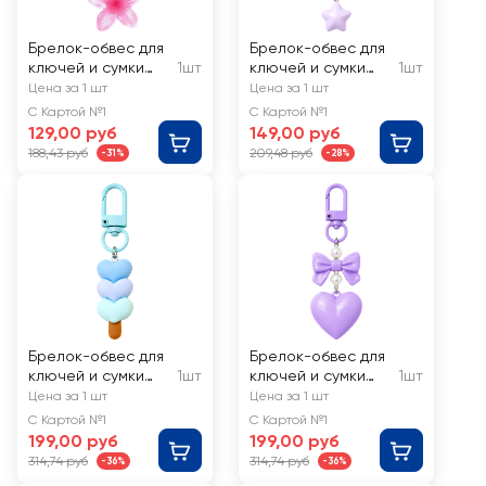
Брелок-обвес для
Брелок-обвес для
ключей и сумки
1шт
ключей и сумки
1шт
CITY HOME TRADE
CITY HOME TRADE
Цена за 1 шт
Цена за 1 шт
Цветочек, Арт.
Тучка, Арт. TRIN19
С Картой №1
С Картой №1
TRIN18
129,00 руб
149,00 руб
188,43 руб
209,48 руб
-31%
-28%
Брелок-обвес для
Брелок-обвес для
ключей и сумки
1шт
ключей и сумки
1шт
CITY HOME TRADE
CITY HOME TRADE
Цена за 1 шт
Цена за 1 шт
Сердечки, Арт.
Бантик с
С Картой №1
С Картой №1
TRIN20
сердечком, Арт.
199,00 руб
199,00 руб
TRIN21
314,74 руб
314,74 руб
-36%
-36%