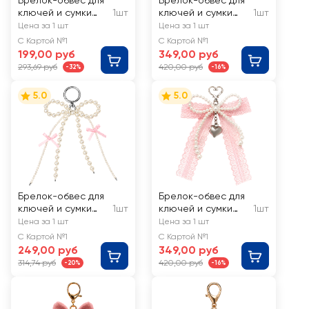
Брелок-обвес для
Брелок-обвес для
ключей и сумки
1шт
ключей и сумки
1шт
CITY HOME TRADE
CITY HOME TRADE
Цена за 1 шт
Цена за 1 шт
Собачка, хром,
Париж, Арт. TRIN33
С Картой №1
С Картой №1
Арт. TRIN28
199,00 руб
349,00 руб
293,69 руб
420,00 руб
-32%
-16%
5.0
5.0
Брелок-обвес для
Брелок-обвес для
ключей и сумки
1шт
ключей и сумки
1шт
CITY HOME TRADE
CITY HOME TRADE
Цена за 1 шт
Цена за 1 шт
Бантик, Арт. TRIN38
Бантик, Арт. TRIN40
С Картой №1
С Картой №1
249,00 руб
349,00 руб
314,74 руб
420,00 руб
-20%
-16%