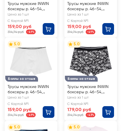
Трусы мужские INWIN
Трусы мужские INWIN
боксеры р. 46–54,
боксеры р. 46–54,
темно-синие, Арт. NB-
серый меланж, Арт.
Цена за 1 шт
Цена за 1 шт
1
NB-3
С Картой №1
С Картой №1
159,00 руб
159,00 руб
314,74 руб
314,74 руб
-49%
-49%
5.0
5.0
Баллы за отзыв
Баллы за отзыв
Трусы мужские INWIN
Трусы мужские INWIN
боксеры р. 46–54,
боксеры р. 46–54,
белые, Арт. NB-4
черные с принтом,
Цена за 1 шт
Цена за 1 шт
Арт. NB-7
С Картой №1
С Картой №1
159,00 руб
179,00 руб
314,74 руб
314,74 руб
-49%
-43%
5.0
5.0