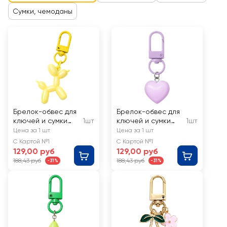
Сумки, чемоданы
Брелок-обвес для
Брелок-обвес для
ключей и сумки
1шт
ключей и сумки
1шт
CITY HOME TRADE
CITY HOME TRADE
Цена за 1 шт
Цена за 1 шт
Собачка
Сердечко, пастель,
С Картой №1
С Картой №1
жемчужная, Арт.
Арт. TRIN16
129,00 руб
129,00 руб
TRIN14
188,43 руб
188,43 руб
-31%
-31%