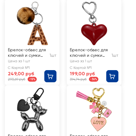
Брелок-обвес для
Брелок-обвес для
ключей и сумки
1шт
ключей и сумки
1шт
CITY HOME TRADE
CITY HOME TRADE
Цена за 1 шт
Цена за 1 шт
Буква, Арт. TRIN23
Сердце, Арт.
С Картой №1
С Картой №1
TRIN26
249,00 руб
199,00 руб
293,69 руб
314,74 руб
-15%
-36%