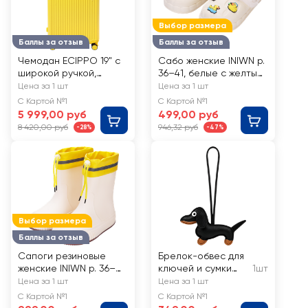
Выбор размера
Баллы за отзыв
Баллы за отзыв
Чемодан ECIPPO 19" с
Сабо женские INIWN р.
широкой ручкой,
36–41, белые с желтым,
желтый, Арт. MS-5103
Арт. PRTB-002
Цена за 1 шт
Цена за 1 шт
С Картой №1
С Картой №1
5 999,00 руб
499,00 руб
8 420,00 руб
946,32 руб
-28%
-47%
Выбор размера
Баллы за отзыв
Сапоги резиновые
Брелок-обвес для
женские INIWN р. 36–
ключей и сумки
1шт
41, белые, Арт.
CITY HOME TRADE
Цена за 1 шт
Цена за 1 шт
P5256007W
Такса, Арт. TRIN10
С Картой №1
С Картой №1