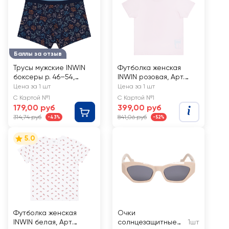
Баллы за отзыв
Трусы мужские INWIN
Футболка женская
боксеры р. 46–54,
INWIN розовая, Арт.
синие с принтом, Арт.
SS26202-01
Цена за 1 шт
Цена за 1 шт
NB-8
С Картой №1
С Картой №1
179,00 руб
399,00 руб
314,74 руб
841,06 руб
-43%
-52%
5.0
Футболка женская
Очки
INWIN белая, Арт.
солнцезащитные
1шт