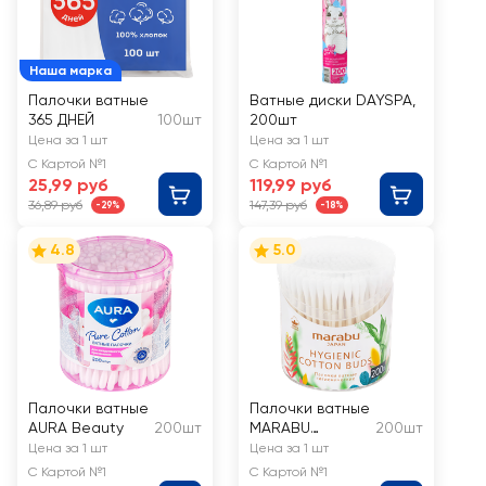
Наша марка
Палочки ватные
Ватные диски DAYSPA,
365 ДНЕЙ
100шт
200шт
Цена за 1 шт
Цена за 1 шт
С Картой №1
С Картой №1
25,99 руб
119,99 руб
36,89 руб
147,39 руб
-29%
-18%
4.8
5.0
Палочки ватные
Палочки ватные
AURA Beauty
200шт
MARABU
200шт
Botanica
Цена за 1 шт
Цена за 1 шт
С Картой №1
С Картой №1