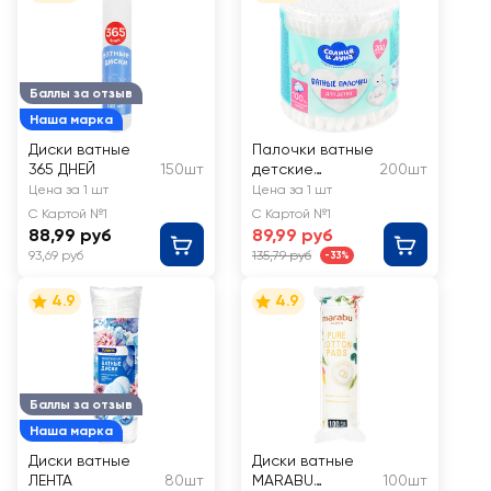
Баллы за отзыв
Наша марка
Диски ватные
Палочки ватные
365 ДНЕЙ
150шт
детские
200шт
СОЛНЦЕ И ЛУНА
Цена за 1 шт
Цена за 1 шт
С Картой №1
С Картой №1
88,99 руб
89,99 руб
93,69 руб
135,79 руб
-33%
4.9
4.9
Баллы за отзыв
Наша марка
Диски ватные
Диски ватные
ЛЕНТА
80шт
MARABU
100шт