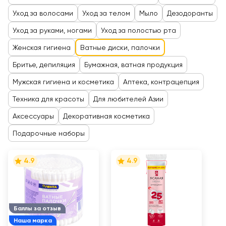
Уход за волосами
Уход за телом
Мыло
Дезодоранты
Уход за руками, ногами
Уход за полостью рта
Женская гигиена
Ватные диски, палочки
Бритье, депиляция
Бумажная, ватная продукция
Мужская гигиена и косметика
Аптека, контрацепция
Техника для красоты
Для любителей Азии
Аксессуары
Декоративная косметика
Подарочные наборы
4.9
4.9
Баллы за отзыв
Наша марка