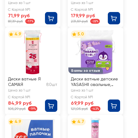
Botanica
Цена за 1 шт
Цена за 1 шт
С Картой №1
С Картой №1
71,99 руб
179,99 руб
87,39 руб
231,59 руб
-17%
-22%
4.9
5.0
Баллы за отзыв
Диски ватные Я
Диски ватные детские
САМАЯ
80шт
YASASHII овальные,
40шт
Цена за 1 шт
Цена за 1 шт
С Картой №1
С Картой №1
84,99 руб
69,99 руб
105,29 руб
121,05 руб
-19%
-42%
4.9
4.7