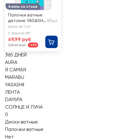
Баллы за отзыв
Палочки ватные
детские YASASHII
60шт
с ограничителем
Цена за 1 шт
С Картой №1
69,99 руб
128,49 руб
-45%
365 ДНЕЙ
AURA
Я САМАЯ
MARABU
YASASHII
ЛЕНТА
DAYSPA
СОЛНЦЕ И ЛУНА
0
Диски ватные
Палочки ватные
Нет