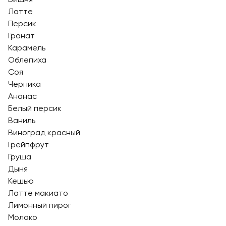
Латте
Персик
Гранат
Карамель
Облепиха
Соя
Черника
Ананас
Белый персик
Ваниль
Виноград красный
Грейпфрут
Груша
Дыня
Кешью
Латте макиато
Лимонный пирог
Молоко