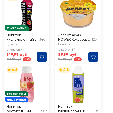
Много белка
Напиток
Десерт AWAKE
кисломолочный
340г
POWER Кокосовый
125г
LET'S GO Гранат,
с йогуртовой
Цена за 1 шт
Цена за 1 шт
малина
закваской
С Картой №1
С Картой №1
безлактозный
Апельсин, манго,
149,99 руб
89,99 руб
высокобелковый
без змж
210,59 руб
126,39 руб
-28%
-28%
обезжиренный,
без змж
4.8
4.8
Без лактозы
Наша марка
Напиток
Напиток
растительный
250г
кисломолочный
500г