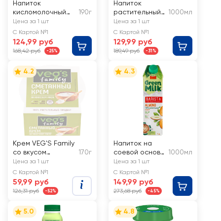
Напиток
Напиток
кисломолочный
190г
растительный
1000мл
АКТИБИО
ZINUS VEGAN
Цена за 1 шт
Цена за 1 шт
высокобелковый
Кокосовый
С Картой №1
С Картой №1
безлактозный со
124,99 руб
129,99 руб
вкусом вишни, 20г
168,42 руб
189,49 руб
-25%
-31%
белка, без сахара
1,5%, без змж
4.2
4.3
Крем VEG'S Family
Напиток на
со вкусом
170г
соевой основе
1000мл
сметаны на
GREEN MILK
Цена за 1 шт
Цена за 1 шт
основе
Barista
С Картой №1
С Картой №1
кокосового масла
Миндальный
59,99 руб
149,99 руб
126,31 руб
273,68 руб
-52%
-45%
5.0
4.8