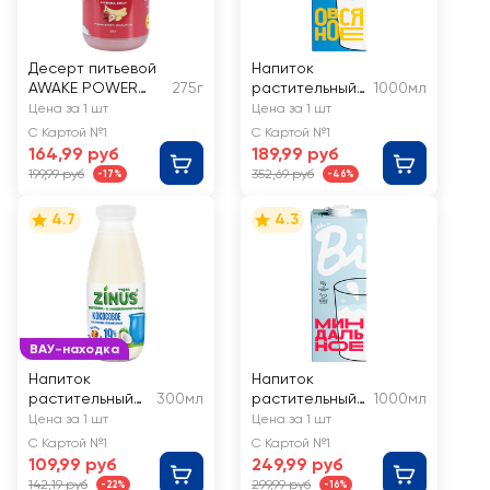
Десерт питьевой
Напиток
AWAKE POWER
275г
растительный
1000мл
Кокосовый
пастеризованн
Цена за 1 шт
Цена за 1 шт
Клубника, банан,
ый TAKE A BITE
С Картой №1
С Картой №1
без змж
Овсяный
164,99 руб
189,99 руб
199,99 руб
352,69 руб
-17%
-46%
4.7
4.3
ВАУ-находка
Напиток
Напиток
растительный
300мл
растительный
1000мл
ZINUS VEGAN
пастеризованн
Цена за 1 шт
Цена за 1 шт
Кокосовое 19%,
ый TAKE A BITE
С Картой №1
С Картой №1
с змж
Миндальный
109,99 руб
249,99 руб
142,19 руб
299,99 руб
-22%
-16%