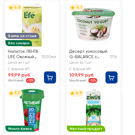
4.8
4.1
Баллы за отзыв
Без сахара
Напиток ЛЕНТА
Десерт кокосовый
LIFE Овсяный
1000мл
G-BALANCE с
170г
оригинальный
йогуртовой
Цена за 1 шт
Цена за 1 шт
закваской
С Картой №1
С Картой №1
99,99 руб
109,99 руб
115,79 руб
126,39 руб
-13%
-12%
5.0
4.9
Много белка
Местный продукт