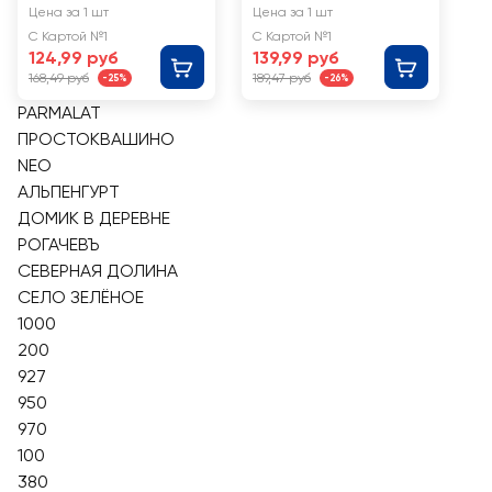
е PARMALAT
зованное
Цена за 1 шт
Цена за 1 шт
Comfort
PARMALAT
С Картой №1
С Картой №1
безлактозное
Comfort
124,99 руб
139,99 руб
1,8%, без змж
безлактозное
168,49 руб
189,47 руб
-25%
-26%
0,05%, без змж
PARMALAT
ПРОСТОКВАШИНО
NEO
АЛЬПЕНГУРТ
ДОМИК В ДЕРЕВНЕ
РОГАЧЕВЪ
СЕВЕРНАЯ ДОЛИНА
СЕЛО ЗЕЛЁНОЕ
1000
200
927
950
970
100
380