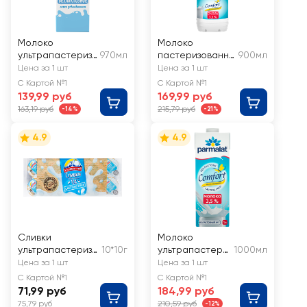
Молоко
Молоко
ультрапастериз
970мл
пастеризованно
900мл
ованное
е PARMALAT
Цена за 1 шт
Цена за 1 шт
ПРОСТОКВАШИН
Comfort
С Картой №1
С Картой №1
О безлактозное
безлактозное
139,99 руб
169,99 руб
1,5%, без змж
3,5%, без змж
163,19 руб
215,79 руб
-14%
-21%
4.9
4.9
Сливки
Молоко
ультрапастеризо
10*10г
ультрапастери
1000мл
ванные
зованное
Цена за 1 шт
Цена за 1 шт
АЛЬПЕНГУРТ
PARMALAT
С Картой №1
С Картой №1
безлактозные
Comfort
71,99 руб
184,99 руб
10%, без змж,
безлактозное
75,79 руб
210,59 руб
-12%