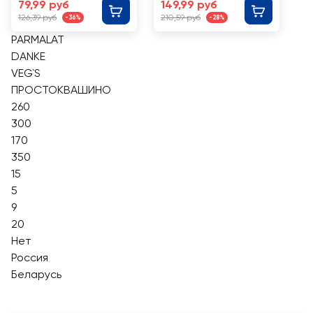
20%, без змж
79,99 руб
149,99 руб
126,39 руб
210,59 руб
-36%
-28%
PARMALAT
DANKE
VEG`S
ПРОСТОКВАШИНО
260
300
170
350
15
5
9
20
Нет
Россия
Беларусь