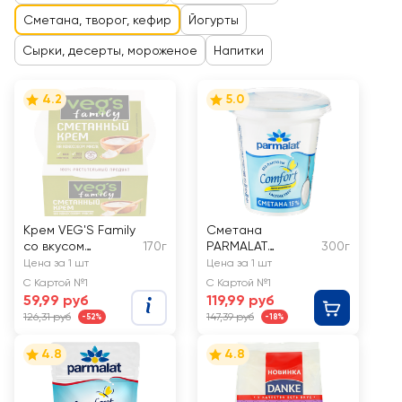
Сметана, творог, кефир
Йогурты
Сырки, десерты, мороженое
Напитки
4.2
5.0
Крем VEG'S Family
Сметана
со вкусом
170г
PARMALAT
300г
сметаны на
Comfort
Цена за 1 шт
Цена за 1 шт
основе
безлактозная 15%,
С Картой №1
С Картой №1
кокосового масла
без змж
59,99 руб
119,99 руб
126,31 руб
147,39 руб
-52%
-18%
4.8
4.8