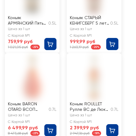
Коньяк
Коньяк СТАРЫЙ
АРМЯНСКИЙ Пять
0.5L
КЕНИГСБЕРГ 5 лет
0.5L
звезд ординарный
40%
Цена за 1 шт
Цена за 1 шт
5 лет 40%
С Картой №1
С Картой №1
759,99 руб
999,99 руб
1 021,05 руб
1 263,19 руб
-25%
-20%
Коньяк BARON
Коньяк ROULLET
OTARD ВСОП
0.7L
Рулле ВС де Люкс
0.7L
ординарный 4
ординарный 3
Цена за 1 шт
Цена за 1 шт
года 40%
года 40%
С Картой №1
С Картой №1
6 499,99 руб
2 399,99 руб
8 473,68 руб
2 947,36 руб
-23%
-18%