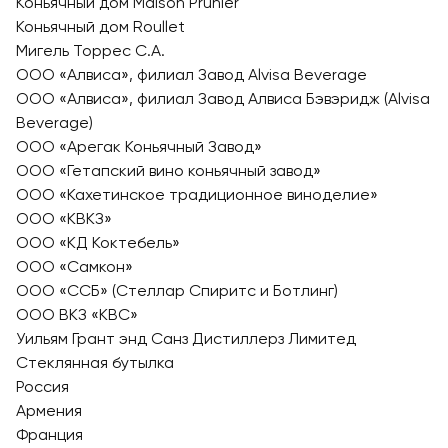
Коньячный дом Maison Prunier
Коньячный дом Roullet
Мигель Торрес С.А.
ООО «Алвиса», филиал Завод Alvisa Beverage
ООО «Алвиса», филиал Завод Алвиса Бэвэридж (Alvisa
Beverage)
ООО «Арегак Коньячный Завод»
ООО «Гетапский вино коньячный завод»
ООО «Кахетинское традиционное виноделие»
ООО «КВКЗ»
ООО «КД Коктебель»
ООО «Самкон»
ООО «ССБ» (Стеллар Спиритс и Ботлинг)
ООО ВКЗ «КВС»
Уильям Грант энд Санз Дистиллерз Лимитед
Стеклянная бутылка
Россия
Армения
Франция