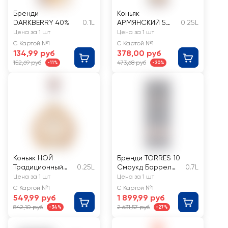
Бренди
Коньяк
DARKBERRY 40%
0.1L
АРМЯНСКИЙ 5
0.25L
лет ординарный
Цена за 1 шт
Цена за 1 шт
40%
С Картой №1
С Картой №1
134,99 руб
378,00 руб
152,69 руб
473,68 руб
-11%
-20%
Коньяк НОЙ
Бренди TORRES 10
Традиционный
0.25L
Смоукд Баррел
0.7L
ординарный 5
38%, п/у
Цена за 1 шт
Цена за 1 шт
лет 40%
С Картой №1
С Картой №1
549,99 руб
1 899,99 руб
842,10 руб
2 631,57 руб
-34%
-27%