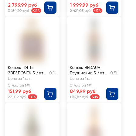
лет 40%, п/у
2 799,99 руб
1 999,99 руб
3 684,20 руб
2 421,05 руб
-24%
-17%
Коньяк ПЯТЬ
Коньяк BEDAURI
ЗВЕЗДОЧЕК 5 лет
0.1L
Грузинский 5 лет
0.5L
40%
ординарный 40%
Цена за 1 шт
Цена за 1 шт
С Картой №1
С Картой №1
151,99 руб
849,99 руб
221,09 руб
1 157,89 руб
-31%
-26%