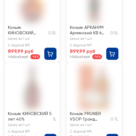
Коньяк
Коньяк АРКАНУМ
КИНОВСКИЙ
0.5L
Армянский КВ 6
0.5L
выдержанный КВ 7
лет марочный 40%
Цена за 1 шт
Цена за 1 шт
лет 40%
С Картой №1
С Картой №1
899,99 руб
899,99 руб
1 052,63 руб
1 052,63 руб
-14%
-14%
Коньяк КИНОВСКИЙ 5
Коньяк PRUNIER
лет 40%
1L
VSOP Гранд
0.7L
Шампань
Цена за 1 шт
Цена за 1 шт
ординарный 4
С Картой №1
С Картой №1
года 40%, п/у