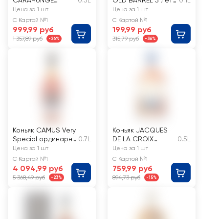
CARAHUNGE
0.5L
OLD BARREL 5 лет
0.1L
Армянский
40%
Цена за 1 шт
Цена за 1 шт
марочный старый
С Картой №1
С Картой №1
КС 11 лет 40%
999,99 руб
199,99 руб
1 357,89 руб
315,79 руб
-26%
-36%
Коньяк CAMUS Very
Коньяк JACQUES
Special ординарн
0.7L
DE LA CROIX
0.5L
ый 3 года 40%, п/
MARON 5 лет 40%
Цена за 1 шт
Цена за 1 шт
у/без п/у
С Картой №1
С Картой №1
4 094,99 руб
759,99 руб
5 368,49 руб
894,73 руб
-23%
-15%