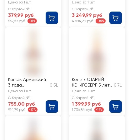
40%
4 года 40%, п/у
Цена за 1 шт
Цена за 1 шт
С Картой №1
С Картой №1
379,99 руб
3 249,99 руб
557,89 руб
4 684,29 руб
-31%
-30%
Коньяк Армянский
Коньяк СТАРЫЙ
3 года
0.5L
КЕНИГСБЕРГ 5 лет
0.7L
ординарный 40%
40%
Цена за 1 шт
Цена за 1 шт
С Картой №1
С Картой №1
755,00 руб
1 399,99 руб
914,79 руб
1 736,84 руб
-17%
-19%