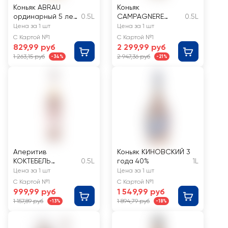
Коньяк ABRAU
Коньяк
ординарный 5 лет
0.5L
CAMPAGNERE
0.5L
40%
VSOP
Цена за 1 шт
Цена за 1 шт
Ординарный 4
С Картой №1
С Картой №1
года 40%
829,99 руб
2 299,99 руб
1 263,15 руб
2 947,36 руб
-34%
-21%
Аперитив
Коньяк КИНОВСКИЙ 3
КОКТЕБЕЛЬ
0.5L
года 40%
1L
Коктейль Чайная
Цена за 1 шт
Цена за 1 шт
роза 30%
С Картой №1
С Картой №1
999,99 руб
1 549,99 руб
1 157,89 руб
1 894,79 руб
-13%
-18%