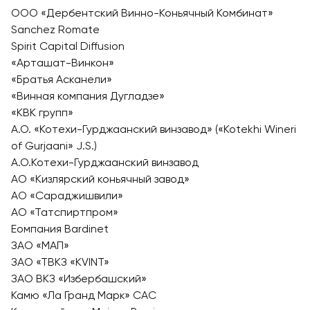
OOO «Дербентский Винно-Коньячный Комбинат»
Sanchez Romate
Spirit Capital Diffusion
«Арташат-Винкон»
«Братья Асканели»
«Винная компания Дугладзе»
«КВК групп»
А.О. «Котехи-Гурджаанский винзавод» («Kotekhi Wineri
of Gurjaani» J.S.)
А.О.Котехи-Гурджаанский винзавод
АО «Кизлярский коньячный завод»
АО «Сараджишвили»
АО «Татспиртпром»
Еомпания Bardinet
ЗАО «МАП»
ЗАО «ТВКЗ «KVINT»
ЗАО ВКЗ «Избербашский»
Камю «Ла Гранд Марк» САС