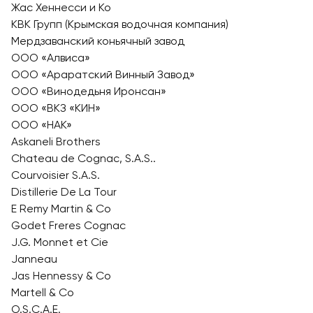
Жас Хеннесси и Ко
КВК Групп (Крымская водочная компания)
Мердзаванский коньячный завод
ООО «Алвиса»
ООО «Араратский Винный Завод»
ООО «Винодедьня Иронсан»
ООО «ВКЗ «КИН»
ООО «НАК»
Askaneli Brothers
Chateau de Cognac, S.A.S..
Courvoisier S.A.S.
Distillerie De La Tour
E Remy Martin & Co
Godet Freres Cognac
J.G. Monnet et Cie
Janneau
Jas Hennessy & Co
Martell & Co
O.S.С.A.E.