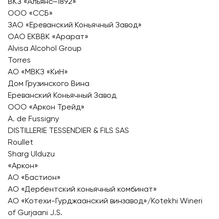
ВКЗ «Альянс‒1892»
ООО «ССБ»
ЗАО «Ереванский Коньячный Завод»
ОАО ЕКВВК «Арарат»
Alvisa Alcohol Group
Torres
АО «МВКЗ «КиН»
Дом Грузинского Вина
Ереванский Коньячный Завод
ООО «Аркон Трейд»
A. de Fussigny
DISTILLERIE TESSENDIER & FILS SAS
Roullet
Sharg Ulduzu
«Аркон»
АО «Бастион»
АО «Дербентский коньячный комбинат»
АО «Котехи-Гурджаанский винзавод»/Kotekhi Wineri
of Gurjaani J.S.