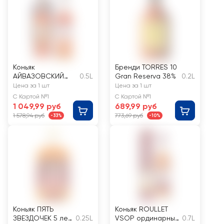
Коньяк
Бренди TORRES 10
АЙВАЗОВСКИЙ
0.5L
Gran Reserva 38%
0.2L
Армянский
Цена за 1 шт
Цена за 1 шт
ординарный 5 лет
С Картой №1
С Картой №1
40%, п/у
1 049,99 руб
689,99 руб
1 578,94 руб
773,69 руб
-33%
-10%
Коньяк ПЯТЬ
Коньяк ROULLET
ЗВЕЗДОЧЕК 5 лет,
0.25L
VSOP ординарный
0.7L