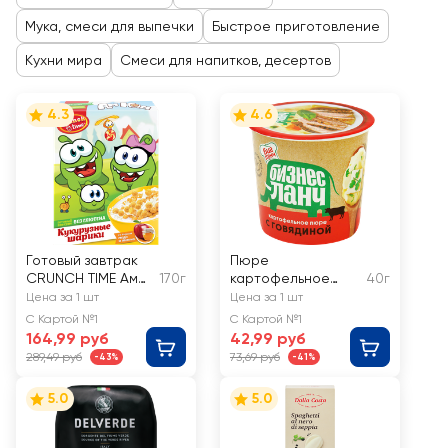
Мука, смеси для выпечки
Быстрое приготовление
Кухни мира
Смеси для напитков, десертов
4.3
4.6
Готовый завтрак
Пюре
CRUNCH TIME Ам
170г
картофельное
40г
Ням, шарики со
БИЗНЕС ЛАНЧ с
Цена за 1 шт
Цена за 1 шт
вкусом меда и
говядиной
С Картой №1
С Картой №1
яблока
164,99 руб
42,99 руб
289,49 руб
73,69 руб
-43%
-41%
5.0
5.0