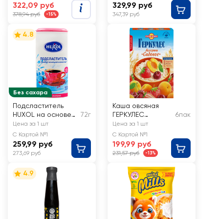
322,09 руб
329,99 руб
378,94 руб
347,39 руб
-15%
4.8
Без сахара
Подсластитель
Каша овсяная
HUXOL на основе
72г
ГЕРКУЛЕС
6пак
цикламата и
Ассорти
Цена за 1 шт
Цена за 1 шт
сахарина
Садовое, 6х35г
С Картой №1
С Картой №1
259,99 руб
199,99 руб
273,69 руб
231,57 руб
-13%
4.9