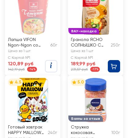
ВАУ-находка
Лапша VIFON
Гранола ЯСНО
Ngon-Ngon со
60г
СОЛНЫШКО С
250г
вкусом тайского
киви и ананасом
Цена за 1 шт
Цена за 1 шт
том-ям
С Картой №1
С Картой №1
120,89 руб
189,99 руб
142,19 руб
231,57 руб
-14%
-17%
4.5
5.0
Баллы за отзыв
Готовый завтрак
Стружка
HAPPY MALLOW
240г
кокосовая
100г