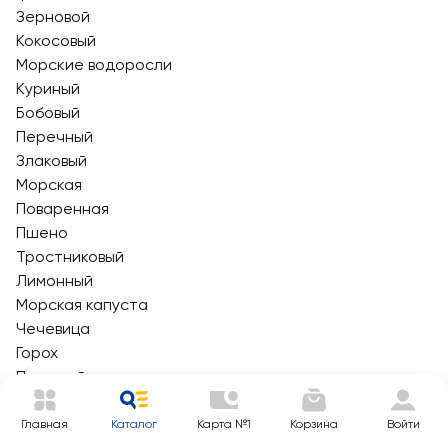
Зерновой
Кокосовый
Морские водоросли
Куриный
Бобовый
Перечный
Злаковый
Морская
Поваренная
Пшено
Тростниковый
Лимонный
Морская капуста
Чечевица
Горох
Пшенный
Ржаной
Говяжий
Главная
Каталог
Карта №1
Корзина
Войти