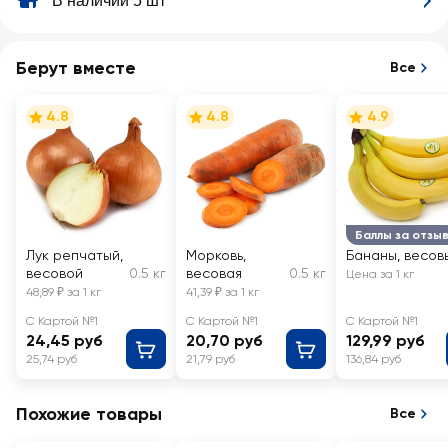
В наличии 5 шт
Берут вместе
Все
4.8
4.8
4.9
Баллы за отзы
Лук репчатый,
Морковь,
Бананы, весов
весовой
0.5 кг
весовая
0.5 кг
Цена за 1 кг
48,89 ₽ за 1 кг
41,39 ₽ за 1 кг
С Картой №1
С Картой №1
С Картой №1
24,45 руб
20,70 руб
129,99 руб
25,74 руб
21,79 руб
136,84 руб
Похожие товары
Все