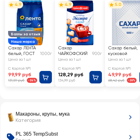
4.9
4.9
5.0
Баллы за отзыв
Наша марка
Сахар ЛЕНТА
Сахар
Сахар белый,
белый, ГОСТ
1000г
ЧАЙКОФСКИЙ
900г
кусковой
Цена за 1 шт
Цена за 1 шт
Цена за 1 шт
С Картой №1
С Картой №1
С Картой №1
99,99 руб
128,29 руб
49,99 руб
131,59 руб
134,99 руб
68,42 руб
-24%
-26%
Макароны, крупы, мука
Категория
PL 365 TempSubst