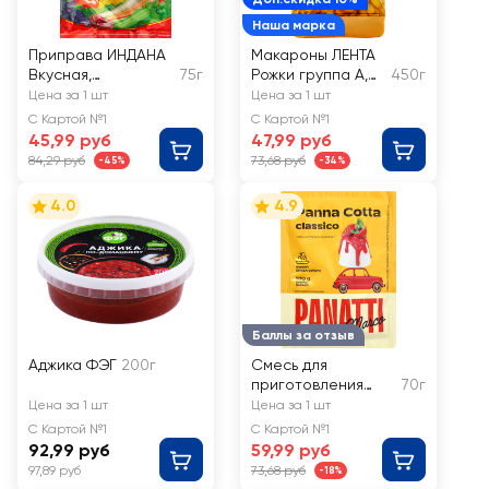
Наша марка
Приправа ИНДАНА
Макароны ЛЕНТА
Вкусная,
75г
Рожки группа А,
450г
универсальная
высший сорт
Цена за 1 шт
Цена за 1 шт
С Картой №1
С Картой №1
45,99 руб
47,99 руб
84,29 руб
73,68 руб
-45%
-34%
4.0
4.9
Баллы за отзыв
Аджика ФЭГ
200г
Смесь для
приготовления
70г
MARCO PANATTI
Цена за 1 шт
Цена за 1 шт
Панна Котта
С Картой №1
С Картой №1
классическая
92,99 руб
59,99 руб
97,89 руб
73,68 руб
-18%