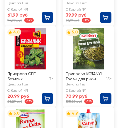
Цена за 1 шт
Цена за 1 шт
С Картой №1
С Картой №1
61,99 руб
39,99 руб
94,79 руб
63,19 руб
-34%
-36%
4.8
5.0
Приправа СПЕЦ
Приправа KOTANYI
Базилик
7г
Травы для рыбы
15г
Цена за 1 шт
Цена за 1 шт
С Картой №1
С Картой №1
20,99 руб
70,99 руб
25,29 руб
105,29 руб
-17%
-32%
5.0
4.9