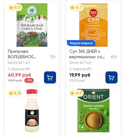
5.0
4.7
Наша марка
Приправа
Суп 365 ДНЕЙ с
ВОЛШЕБНОЕ
10г
вермишелью со
60г
ДЕРЕВО
вкусом курицы
Цена за 1 шт
Цена за 1 шт
Прованская смесь
С Картой №1
С Картой №1
трав
60,99 руб
19,99 руб
99,99 руб
21,09 руб
-39%
4.4
4.9