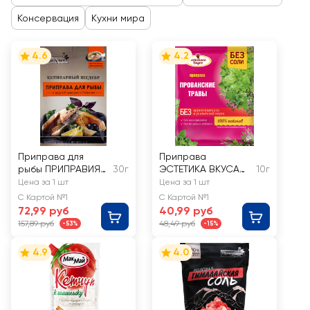
Консервация
Кухни мира
4.6
4.2
Приправа для
Приправа
рыбы ПРИПРАВИЯ
30г
ЭСТЕТИКА ВКУСА
10г
Кулинарный
Прованские травы
Цена за 1 шт
Цена за 1 шт
шедевр, с цедрой
С Картой №1
С Картой №1
лимона и травами
72,99 руб
40,99 руб
157,89 руб
48,49 руб
-53%
-15%
4.9
4.0