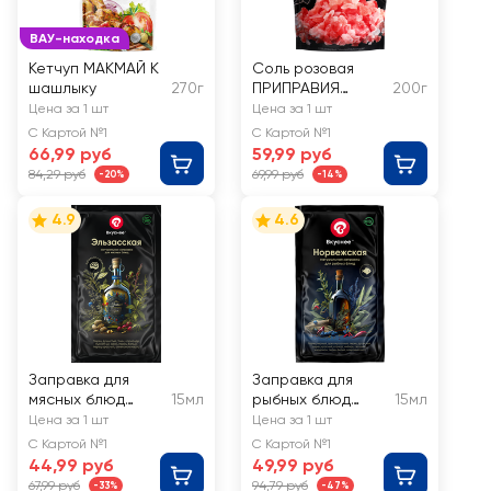
ВАУ-находка
Кетчуп МАКМАЙ К
Соль розовая
шашлыку
270г
ПРИПРАВИЯ
200г
Гималайская
Цена за 1 шт
Цена за 1 шт
С Картой №1
С Картой №1
66,99 руб
59,99 руб
84,29 руб
69,99 руб
-20%
-14%
4.9
4.6
Заправка для
Заправка для
мясных блюд
15мл
рыбных блюд
15мл
ВКУСНЕЕ
ВКУСНЕЕ
Цена за 1 шт
Цена за 1 шт
Эльзасская
Норвежская
С Картой №1
С Картой №1
44,99 руб
49,99 руб
67,99 руб
94,79 руб
-33%
-47%