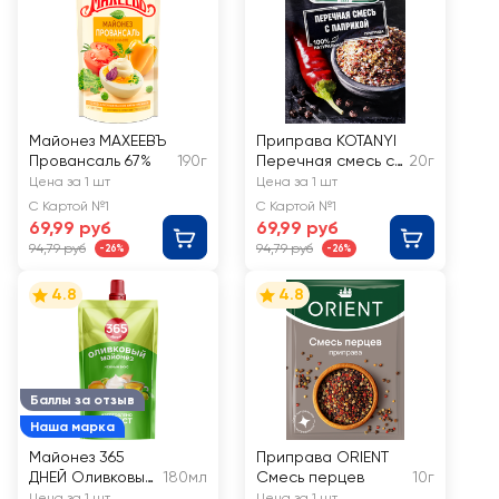
Майонез МАХЕЕВЪ
Приправа KOTANYI
Провансаль 67%
190г
Перечная смесь с
20г
паприкой
Цена за 1 шт
Цена за 1 шт
С Картой №1
С Картой №1
69,99 руб
69,99 руб
94,79 руб
94,79 руб
-26%
-26%
4.8
4.8
Баллы за отзыв
Наша марка
Майонез 365
Приправа ORIENT
ДНЕЙ Оливковый
180мл
Смесь перцев
10г
50,5%
Цена за 1 шт
Цена за 1 шт