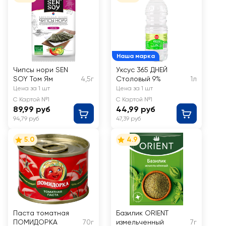
Наша марка
Чипсы нори SEN
Уксус 365 ДНЕЙ
SOY Том Ям
4,5г
Столовый 9%
1л
Цена за 1 шт
Цена за 1 шт
С Картой №1
С Картой №1
89,99 руб
44,99 руб
94,79 руб
47,39 руб
5.0
4.9
Паста томатная
Базилик ORIENT
ПОМИДОРКА
70г
измельченный
7г