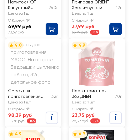
Напиток ФЭГ
Приправа ORIENT
Капустный
240г
Хмели-сунели
12г
рассол
Цена за 1 шт
Цена за 1 шт
С Картой №1
С Картой №1
69,99 руб
37,99 руб
73,69 руб
55,79 руб
-31%
4.0
4.9
Смесь для
Паста томатная
приготовления
32г
365 ДНЕЙ
70г
MAGGI На второе
Цена за 1 шт
Цена за 1 шт
Бедрышки цыпленк
С Картой №1
С Картой №1
а табака
98,39 руб
23,75 руб
115,78 руб
26,39 руб
-15%
-10%
4.9
4.9