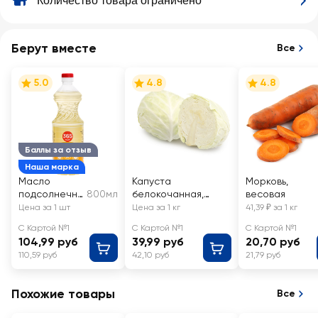
Количество товара ограничено
Берут вместе
Все
5.0
4.8
4.8
Баллы за отзыв
Наша марка
Масло
Капуста
Морковь,
подсолнечно
800мл
белокочанная,
весовая
е 365 ДНЕЙ
весовая
Цена за 1 шт
Цена за 1 кг
41,39 ₽ за 1 кг
рафинирова
С Картой №1
С Картой №1
С Картой №1
нное
104,99 руб
39,99 руб
20,70 руб
дезодориров
110,59 руб
42,10 руб
21,79 руб
анное
Похожие товары
Все