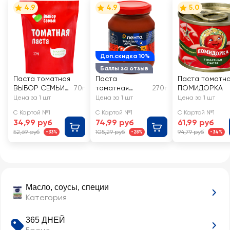
4.9
4.9
5.0
Доп.скидка 10%
Баллы за отзыв
Паста томатная
Паста
Паста томатн
ВЫБОР СЕМЬИ
70г
томатная
270г
ПОМИДОРКА
25%
ЛЕНТА 25%
Цена за 1 шт
Цена за 1 шт
Цена за 1 шт
С Картой №1
С Картой №1
С Картой №1
34,99 руб
74,99 руб
61,99 руб
52,69 руб
105,29 руб
94,79 руб
-33%
-28%
-34%
Масло, соусы, специи
Категория
365 ДНЕЙ