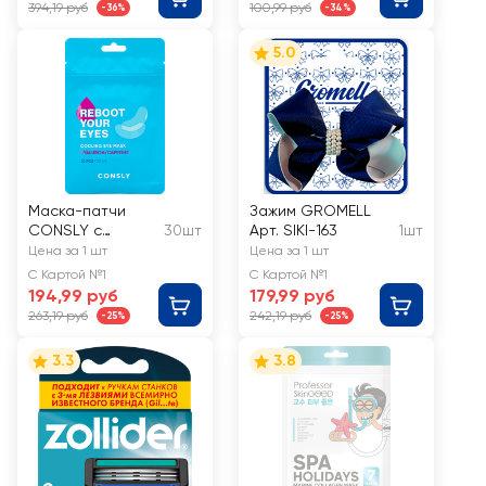
394,19 руб
100,99 руб
-36%
-34%
5.0
Маска-патчи
Зажим GROMELL
CONSLY с
30шт
Арт. SIKI-163
1шт
кофеином и
Цена за 1 шт
Цена за 1 шт
гиалуроновой
С Картой №1
С Картой №1
кислотой
194,99 руб
179,99 руб
263,19 руб
242,19 руб
-25%
-25%
3.3
3.8