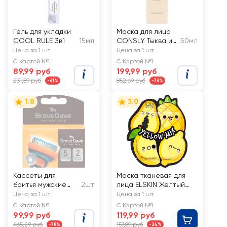
Гель для укладки
Маска для лица
COOL RULE 3в1
15мл
CONSLY Тыква и
50мл
семена чиа,
Цена за 1 шт
Цена за 1 шт
Обновляющая
С Картой №1
С Картой №1
ночная
89,99 руб
199,99 руб
231,59 руб
852,69 руб
-61%
-76%
1.8
3.0
Кассеты для
Маска тканевая для
бритья мужские
2шт
лица ELSKIN Желтый
BRAVE DAVE с
микс
Цена за 1 шт
Цена за 1 шт
увлажняющей
С Картой №1
С Картой №1
полоской, 5 лезвий
99,99 руб
119,99 руб
465,29 руб
157,89 руб
-78%
-24%