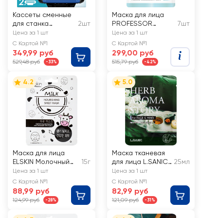
Кассеты сменные
Маска для лица
для станка
2шт
PROFESSOR
7шт
ZOLLIDER Evolution
SKINGOOD
Цена за 1 шт
Цена за 1 шт
PRO, 3 лезвия
Морское СПА
С Картой №1
С Картой №1
увлажняющая
349,99 руб
299,00 руб
529,48 руб
515,79 руб
-33%
-42%
4.2
5.0
Маска для лица
Маска тканевая
ELSKIN Молочный
15г
для лица L.SANIC
25мл
протеин
с экстрактом
Цена за 1 шт
Цена за 1 шт
питательная
розмарина и
С Картой №1
С Картой №1
эффектом
88,99 руб
82,99 руб
ароматерапии
124,99 руб
121,09 руб
-28%
-31%