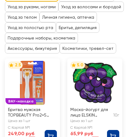
Уход за руками, ногами
Уход за волосами и бородой
Уход за телом
Личная гигиена, аптечка
Уход за полостью рта
Бритье, депиляция
Подарочные наборы, косметика
Аксессуары, бижутерия
Косметички, тревел-сет
2.5
5.0
ВАУ-находка
Бритва мужская
Маска-йогурт для
TOPBEAUTY Pro2+5
лица ELSKIN
10г
сменных кассет
Виноград
Цена за 1 шт
Цена за 1 шт
С Картой №1
С Картой №1
249,00 руб
65,99 руб