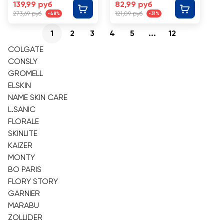
зеленого чая, для
иланга и
139,99 руб
82,99 руб
сухой кожи
эффектом
273,69 руб
121,09 руб
-48%
-31%
ароматерапии
1
2
3
4
5
...
12
COLGATE
CONSLY
GROMELL
ELSKIN
NAME SKIN CARE
L.SANIC
FLORALE
SKINLITE
KAIZER
MONTY
BO PARIS
FLORY STORY
GARNIER
MARABU
ZOLLIDER