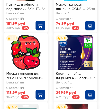
Патчи для области
Маска тканевая
под глазами SKINLITE
8г
для лица CONSLY
25мл
Женьшень против
Омолаживающая
Цена за 1 шт
Цена за 1 шт
отечности, гелевые
с ретинолом
С Картой №1
С Картой №1
181,99 руб
74,99 руб
378,99 руб
105,29 руб
-51%
-28%
5.0
5.0
Маска тканевая для
Крем ночной для
лица ELSKIN Красный
лица NIVEA Энергия
51г
микс
Молодости 65+
Цена за 1 шт
Цена за 1 шт
С Картой №1
С Картой №1
118,99 руб
299,99 руб
189,49 руб
452,59 руб
-37%
-33%
4.9
5.0