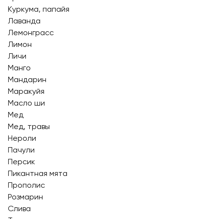
Куркума, папайя
Лаванда
Лемонграсс
Лимон
Личи
Манго
Мандарин
Маракуйя
Масло ши
Мед
Мед, травы
Нероли
Пачули
Персик
Пикантная мята
Прополис
Розмарин
Слива