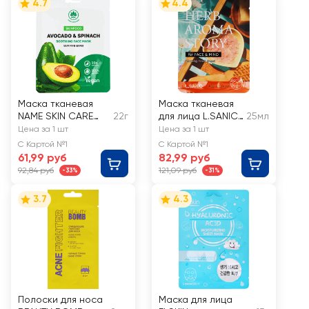
4.7
4.4
Маска тканевая
Маска тканевая
NAME SKIN CARE
22г
для лица L.SANIC
25мл
Skinfood Авокадо и
с экстрактом
Цена за 1 шт
Цена за 1 шт
шпинат
красного
С Картой №1
С Картой №1
апельсина и
61,99 руб
82,99 руб
эффектом
92,84 руб
121,09 руб
-33%
-31%
ароматерапии
3.7
4.3
Полоски для носа
Маска для лица