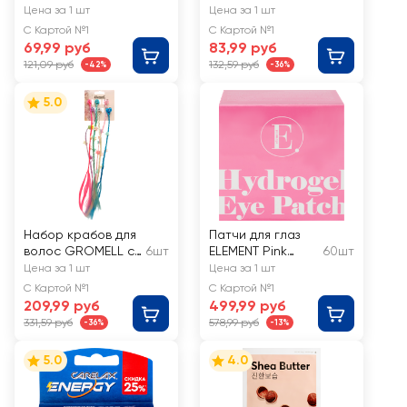
с экстрактом
Яблоко
Цена за 1 шт
Цена за 1 шт
лемонграсса и
С Картой №1
С Картой №1
эффектом
69,99 руб
83,99 руб
ароматерапии
121,09 руб
132,59 руб
-42%
-36%
5.0
Набор крабов для
Патчи для глаз
волос GROMELL с
6шт
ELEMENT Pink
60шт
цветными прядями
гидрогелевые
Цена за 1 шт
Цена за 1 шт
Арт. LZAZH011
экстракт
С Картой №1
С Картой №1
шиповника, роза,
209,99 руб
499,99 руб
овсяные отруби
331,59 руб
578,99 руб
-36%
-13%
5.0
4.0