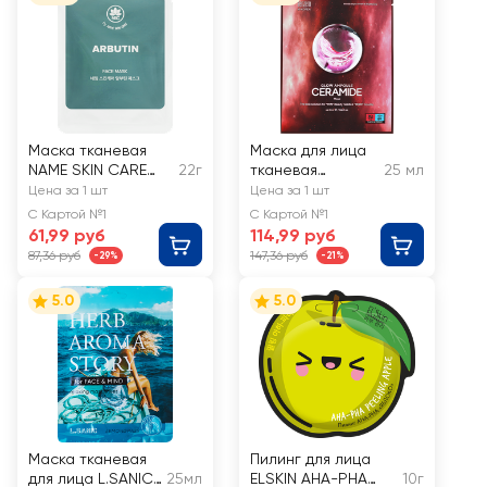
Маска тканевая
Маска для лица
NAME SKIN CARE
22г
тканевая
25 мл
Арбутин
TENZERO с
Цена за 1 шт
Цена за 1 шт
керамидами
С Картой №1
С Картой №1
61,99 руб
114,99 руб
87,36 руб
147,36 руб
-29%
-21%
5.0
5.0
Маска тканевая
Пилинг для лица
для лица L.SANIC
25мл
ELSKIN AHA-PHA
10г