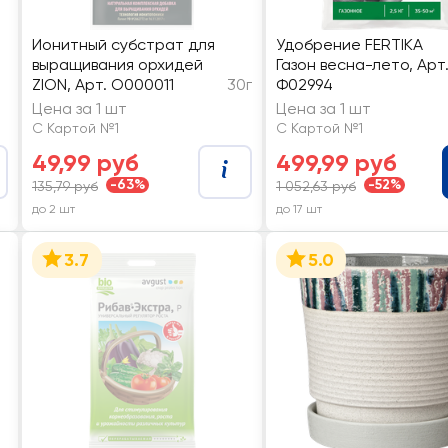
Ионитный субстрат для
Удобрение FERTIKA
выращивания орхидей
Газон весна-лето, Арт
ZION, Арт. О000011
30г
Ф02994
Цена за 1 шт
Цена за 1 шт
С Картой №1
С Картой №1
49,99 руб
499,99 руб
-63%
-52%
135,79 руб
1 052,63 руб
до 2 шт
до 17 шт
3.7
5.0