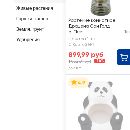
Живые растения
Горшки, кашпо
Растение комнатное
Драцена Сан Голд
Земля, грунт
d=11см
1ш
Цена за 1 шт
Удобрения
С Картой №1
899,99 руб
-14%
1 052,69 руб
до 3 шт
4.9