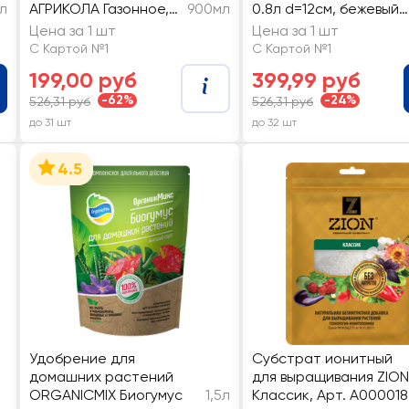
4л
АГРИКОЛА Газонное,
900мл
0.8л d=12см, бежевый
Арт. 04-776
бук
Цена за 1 шт
Цена за 1 шт
С Картой №1
С Картой №1
199,00 руб
399,99 руб
-62%
-24%
526,31 руб
526,31 руб
до 31 шт
до 32 шт
4.5
Удобрение для
Субстрат ионитный
домашних растений
для выращивания ZION
ORGANICMIX Биогумус
1,5л
Классик, Арт. A000018