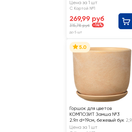
М3138
Цена за 1 шт
С Картой №1
269,99 руб
-14%
315,78 руб
до 5 шт
5.0
Горшок для цветов
КОМПОЗИТ Замша №3
2.9л d=19см, бежевый бук
2,
Цена за 1 шт