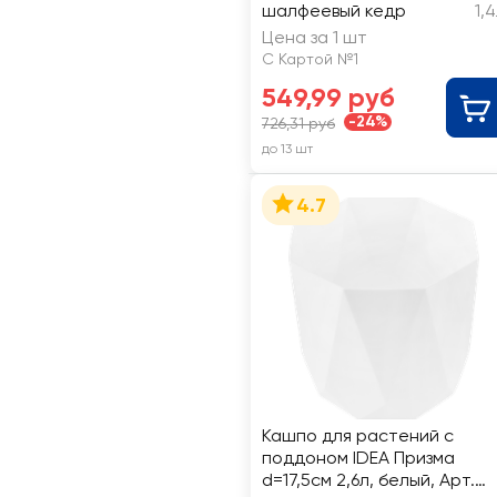
шалфеевый кедр
1,
Цена за 1 шт
С Картой №1
549,99 руб
-24%
726,31 руб
до 13 шт
4.7
Кашпо для растений с
поддоном IDEA Призма
d=17,5см 2,6л, белый, Арт.