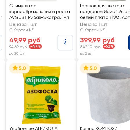
Стимулятор
Горшок для цветов с
корнеобразования и роста
поддоном Ирис 1,9л d=
г
AVGUST Рибав-Экстра, 1мл
белый платан №3, Арт
П3-60-03
Цена за 1 шт
Цена за 1 шт
С Картой №1
С Картой №1
49,99 руб
399,99 руб
-47%
-52%
94,69 руб
842,10 руб
до 20 шт
до 2 шт
5.0
5.0
Удобрение АГРИКОЛА
Кашпо КОМПОЗИТ