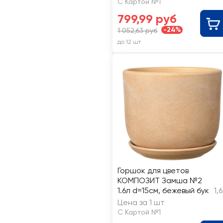
С Картой №1
799,99 руб
-24%
1 052,63 руб
до 12 шт
Горшок для цветов
КОМПОЗИТ Замша №2
1.6л d=15см, бежевый бук
1,
Цена за 1 шт
С Картой №1