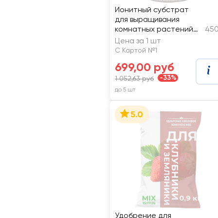
Ионитный субстрат
для выращивания
комнатных растений
450
ZION Light Космо, Арт.
Цена за 1 шт
K000012
С Картой №1
699,00 руб
-33%
1 052,63 руб
до 5 шт
5.0
Удобрение для