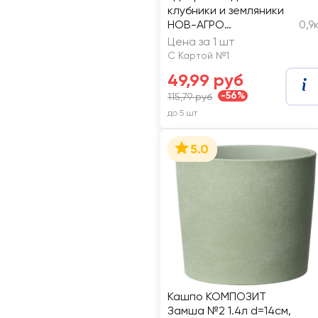
клубники и земляники
НОВ-АГРО
0,9
минеральное, Арт.
Цена за 1 шт
НА27
С Картой №1
49,99 руб
-56%
115,79 руб
до 5 шт
5.0
Кашпо КОМПОЗИТ
Замша №2 1.4л d=14см,