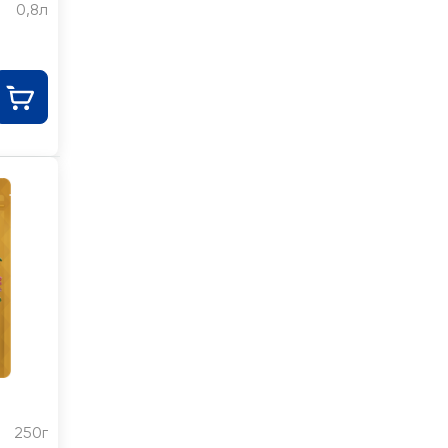
0,8л
250г