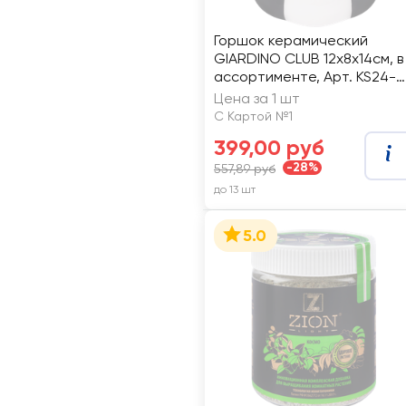
Горшок керамический
GIARDINO CLUB 12х8х14см, в
ассортименте, Арт. KS24-
002
Цена за 1 шт
С Картой №1
399,00 руб
-28%
557,89 руб
до 13 шт
5.0