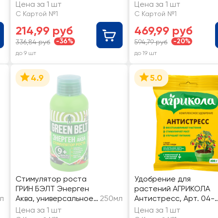
Цена за 1 шт
Цена за 1 шт
С Картой №1
С Картой №1
214,99 руб
469,99 руб
-36%
-20%
336,84 руб
594,79 руб
до 9 шт
до 19 шт
4.9
5.0
Стимулятор роста
Удобрение для
ГРИН БЭЛТ Энерген
растений АГРИКОЛА
9л
Аква, универсальное,
250мл
Антистресс, Арт. 04-
с микроэлементами,
032
Цена за 1 шт
Цена за 1 шт
Арт. 01-438