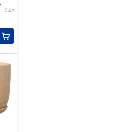
м,
5,8л