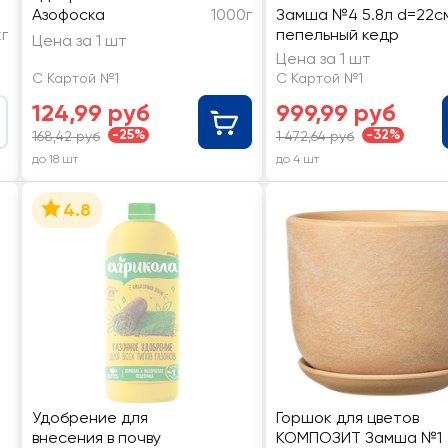
Азофоска
1000г
Замша №4 5.8л d=22с
кг
пепельный кедр
Цена за 1 шт
Цена за 1 шт
С Картой №1
С Картой №1
124,99 руб
999,99 руб
-25%
-32%
168,42 руб
1 472,64 руб
до 18 шт
до 4 шт
4.8
Удобрение для
Горшок для цветов
внесения в почву
КОМПОЗИТ Замша №1