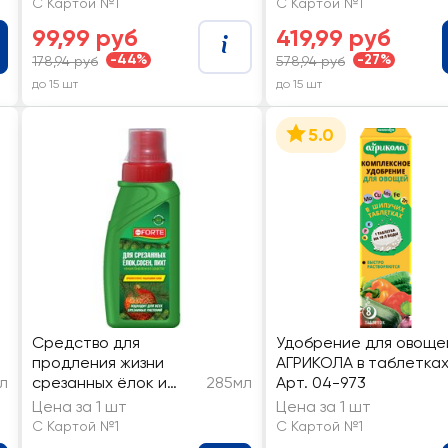
С Картой №1
С Картой №1
99,99 руб
419,99 руб
-44%
-27%
178,94 руб
578,94 руб
до 15 шт
до 15 шт
5.0
Средство для
Удобрение для овоще
продления жизни
АГРИКОЛА в таблетках
6л
срезанных ёлок и
285мл
Арт. 04-973
букетов Bona Forte
Цена за 1 шт
Цена за 1 шт
С Картой №1
С Картой №1