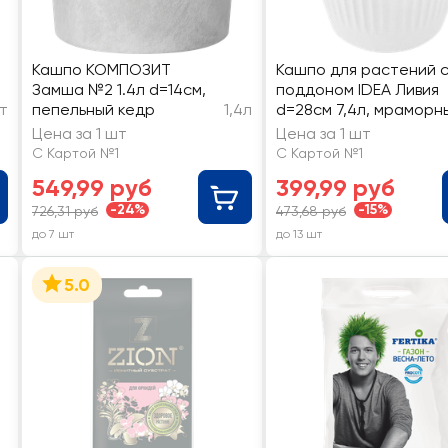
Кашпо КОМПОЗИТ
Кашпо для растений 
Замша №2 1.4л d=14см,
поддоном IDEA Ливия
т
пепельный кедр
1,4л
d=28см 7,4л, мраморн
Арт. М3021
Цена за 1 шт
Цена за 1 шт
С Картой №1
С Картой №1
549,99 руб
399,99 руб
-24%
-15%
726,31 руб
473,68 руб
до 7 шт
до 13 шт
5.0