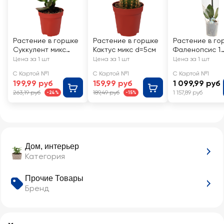
Растение в горшке
Растение в горшке
Растение в го
Суккулент микс
Кактус микс d=5см
Фаленопсис 1
d=5см
ветка d=9см
Цена за 1 шт
Цена за 1 шт
Цена за 1 шт
С Картой №1
С Картой №1
С Картой №1
199,99 руб
159,99 руб
1 099,99 руб
263,19 руб
189,49 руб
1 157,89 руб
-24%
-15%
Дом, интерьер
Категория
Прочие Товары
Бренд