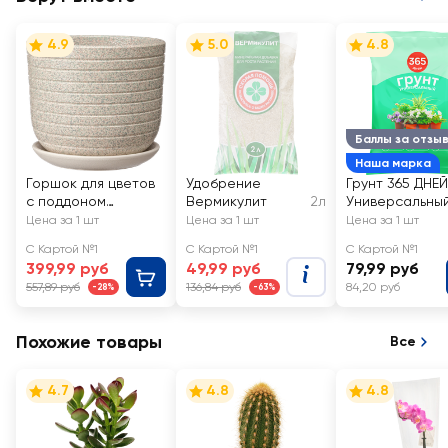
4.9
5.0
4.8
Баллы за отзы
Наша марка
Горшок для цветов
Удобрение
Грунт 365 ДНЕЙ
с поддоном
Вермикулит
2л
Универсальны
Пряности 1,6л
2
Цена за 1 шт
Цена за 1 шт
Цена за 1 шт
d=15см, белый бук
С Картой №1
С Картой №1
С Картой №1
№2, Арт. КС-Бук2-
399,99 руб
49,99 руб
79,99 руб
284-03
557,89 руб
136,84 руб
84,20 руб
-28%
-63%
Похожие товары
Все
4.7
4.8
4.8