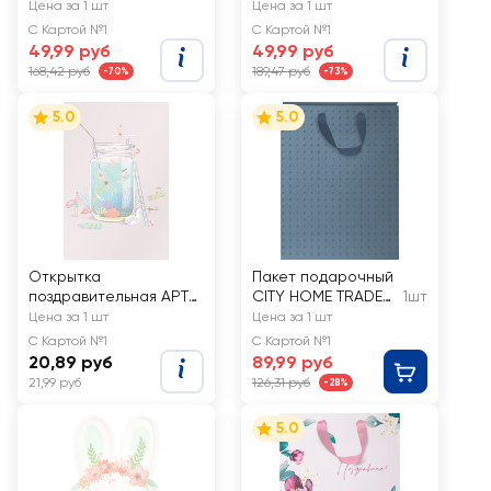
Пасха 250мл,
Christmas
Цена за 1 шт
Цена за 1 шт
зеленые, Арт.
Woodland
С Картой №1
С Картой №1
CUP250
41х31х10см
49,99 руб
49,99 руб
168,42 руб
189,47 руб
-70%
-73%
5.0
5.0
Открытка
Пакет подарочный
поздравительная АРТ
CITY HOME TRADE
1шт
ДИЗАЙН код АН/320
Basic Men
Цена за 1 шт
Цена за 1 шт
14х19х9см эффект
С Картой №1
С Картой №1
20,89 руб
89,99 руб
21,99 руб
126,31 руб
-28%
5.0