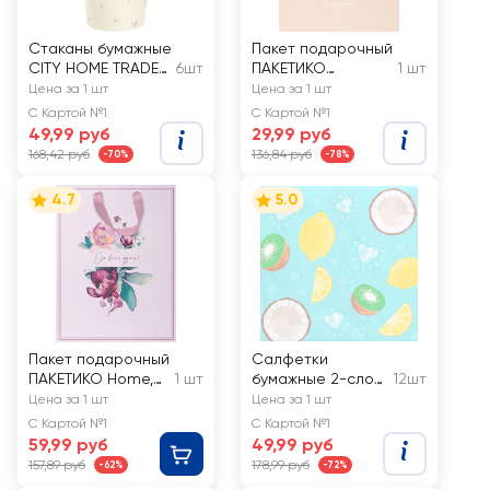
Стаканы бумажные
Пакет подарочный
CITY HOME TRADE
6шт
ПАКЕТИКО
1 шт
Пасха 250мл,
Эвкалипт Крафт,
Цена за 1 шт
Цена за 1 шт
желтые, Арт.
32х26,5х12,5см,
С Картой №1
С Картой №1
CUP250
Арт. КL
49,99 руб
29,99 руб
168,42 руб
136,84 руб
-70%
-78%
4.7
5.0
Пакет подарочный
Салфетки
ПАКЕТИКО Home,
1 шт
бумажные 2-слоя
12шт
эффект,
33х33, Арт. СЛФ
Цена за 1 шт
Цена за 1 шт
22,7х18х10см, Арт.
С Картой №1
С Картой №1
MT
59,99 руб
49,99 руб
157,89 руб
178,99 руб
-62%
-72%