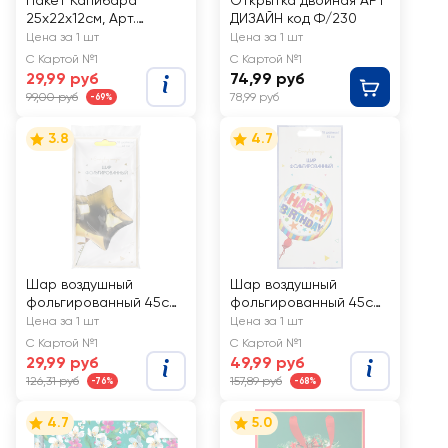
Пакет Капибара
Открытка двойная АРТ
25х22х12см, Арт.
ДИЗАЙН код Ф/230
3333232
Цена за 1 шт
Цена за 1 шт
С Картой №1
С Картой №1
29,99 руб
74,99 руб
99,00 руб
78,99 руб
-69%
3.8
4.7
Шар воздушный
Шар воздушный
фольгированный 45см,
фольгированный 45см
Арт. ШФ
с рисунком, Арт. ШФР
Цена за 1 шт
Цена за 1 шт
С Картой №1
С Картой №1
29,99 руб
49,99 руб
126,31 руб
157,89 руб
-76%
-68%
4.7
5.0