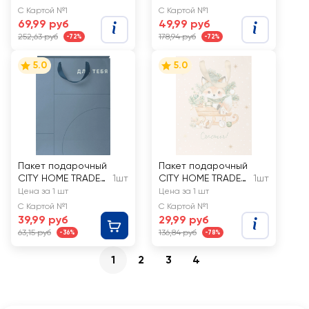
декоративная,
Арт. ТПП4
С Картой №1
С Картой №1
1,5смх3м
69,99 руб
49,99 руб
252,63 руб
178,94 руб
-72%
-72%
5.0
5.0
Пакет подарочный
Пакет подарочный
CITY HOME TRADE
1шт
CITY HOME TRADE
1шт
Basic Men
Christmas
Цена за 1 шт
Цена за 1 шт
14,6х11,4х6,4см
Woodland
С Картой №1
С Картой №1
23х18х10см
39,99 руб
29,99 руб
63,15 руб
136,84 руб
-36%
-78%
1
2
3
4