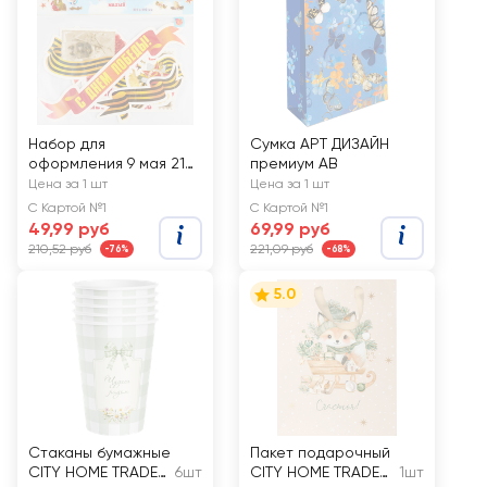
Набор для
Сумка АРТ ДИЗАЙН
оформления 9 мая 210
премиум АВ
297 мм
Цена за 1 шт
Цена за 1 шт
С Картой №1
С Картой №1
49,99 руб
69,99 руб
210,52 руб
221,09 руб
-76%
-68%
5.0
Стаканы бумажные
Пакет подарочный
CITY HOME TRADE
6шт
CITY HOME TRADE
1шт