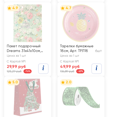
4.9
4.7
Пакет подарочный
Тарелки бумажные
Dreams 31х41х10см,
18см, Арт. ТРЛ18
6шт
Арт. XL
Цена за 1 шт
Цена за 1 шт
С Картой №1
С Картой №1
29,99 руб
49,99 руб
125,29 руб
136,89 руб
-76%
-63%
5.0
2.0