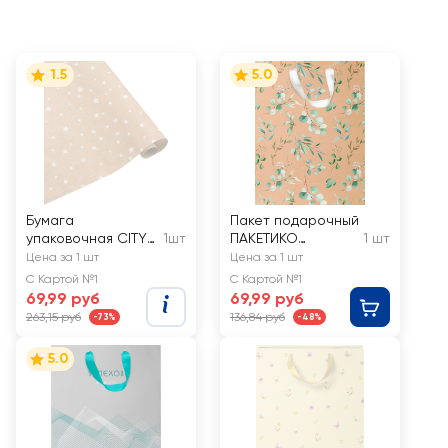
1.5
5.0
Бумага
Пакет подарочный
упаковочная CITY
1шт
ПАКЕТИКО
1 шт
HOME TRADE Stars
Эвкалипт Крафт,
Цена за 1 шт
Цена за 1 шт
декоративная
23х18х10см,
С Картой №1
С Картой №1
крафт, 70х200см,
эффект, Арт. КМТ
69,99 руб
69,99 руб
Арт. КР70-200
263,15 руб
136,84 руб
-73%
-48%
5.0