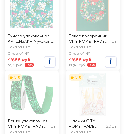
Бумага упаковочная
Пакет подарочный
АРТ ДИЗАЙН Мужская,
CITY HOME TRADE
1шт
глянцевая
New Years Joy
Цена за 1 шт
Цена за 1 шт
31х26х11см, эффект
С Картой №1
С Картой №1
49,99 руб
49,99 руб
63,15 руб
189,47 руб
-20%
-73%
5.0
5.0
Лента упаковочная
Шпажки CITY
CITY HOME TRADE
1шт
HOME TRADE
20шт
тканевая
Пасха, весенние,
Цена за 1 шт
Цена за 1 шт