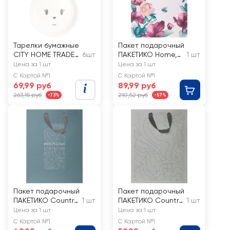
Тарелки бумажные
Пакет подарочный
CITY HOME TRADE
6шт
ПАКЕТИКО Home,
1 шт
Пасха, фигурные,
эффект,
Цена за 1 шт
Цена за 1 шт
Арт. PLTF
31,5х25,5х11см, Арт.
С Картой №1
С Картой №1
LVT
69,99 руб
89,99 руб
263,15 руб
210,52 руб
-73%
-57%
Пакет подарочный
Пакет подарочный
ПАКЕТИКО Country,
1 шт
ПАКЕТИКО Country,
1 шт
14х19х9см, Арт. SN
22,7х18х10см,
Цена за 1 шт
Цена за 1 шт
эффект, Арт. MT
С Картой №1
С Картой №1