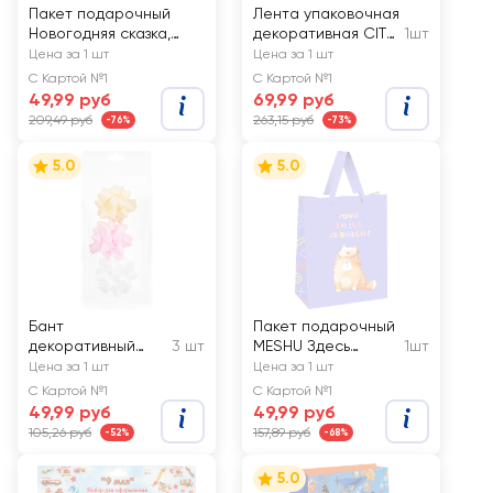
Пакет подарочный
Лента упаковочная
Новогодняя сказка,
декоративная CITY
1шт
41х31х10см, премиум,
HOME TRADE,
Цена за 1 шт
Цена за 1 шт
Арт. XLS
2,5смх3м
С Картой №1
С Картой №1
49,99 руб
69,99 руб
209,49 руб
263,15 руб
-76%
-73%
5.0
5.0
Бант
Пакет подарочный
декоративный
3 шт
MESHU Здесь
1шт
ПАКЕТИКО, Арт.
жарко,
Цена за 1 шт
Цена за 1 шт
З65ММ3
ламинированный,
С Картой №1
С Картой №1
26х32х12см
49,99 руб
49,99 руб
105,26 руб
157,89 руб
-52%
-68%
5.0