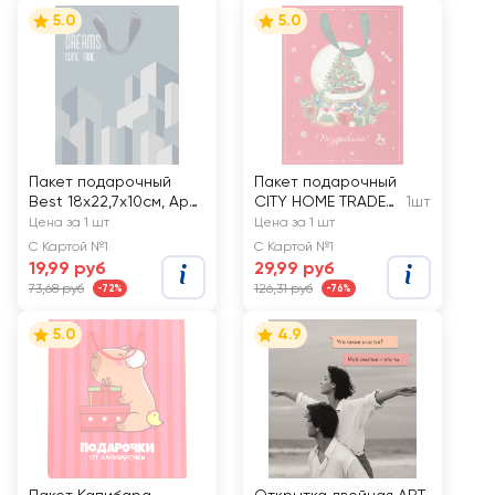
5.0
5.0
Пакет подарочный
Пакет подарочный
Best 18х22,7х10см, Арт.
CITY HOME TRADE
1шт
М
New Years Joy
Цена за 1 шт
Цена за 1 шт
19х14х9см, эффект
С Картой №1
С Картой №1
19,99 руб
29,99 руб
73,68 руб
126,31 руб
-72%
-76%
5.0
4.9