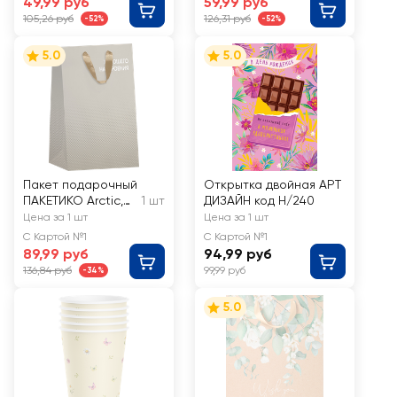
49,99 руб
59,99 руб
105,26 руб
126,31 руб
-52%
-52%
5.0
5.0
Пакет подарочный
Открытка двойная АРТ
ПАКЕТИКО Arctic,
1 шт
ДИЗАЙН код Н/240
31,5х25,5х11см, Арт.
Цена за 1 шт
Цена за 1 шт
LV
С Картой №1
С Картой №1
89,99 руб
94,99 руб
136,84 руб
99,99 руб
-34%
5.0