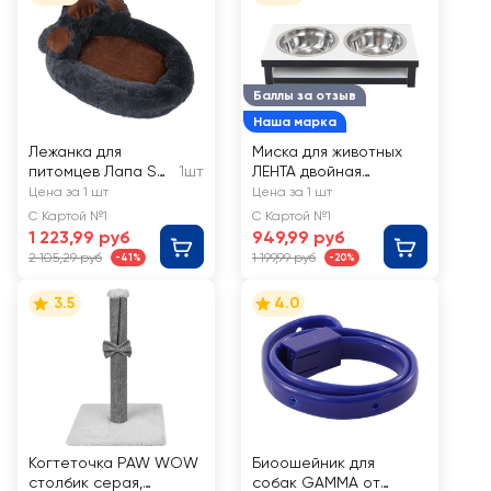
Баллы за отзыв
Наша марка
Лежанка для
Миска для животных
питомцев Лапа S
1шт
ЛЕНТА двойная
60х50х20см, в
30x16x7см
Цена за 1 шт
Цена за 1 шт
ассортименте
ламинированный ДСП
С Картой №1
С Картой №1
2x0.35л, в
1 223,99 руб
949,99 руб
ассортименте
2 105,29 руб
1 199,99 руб
-41%
-20%
3.5
4.0
Когтеточка PAW WOW
Биоошейник для
столбик серая,
собак GAMMA от