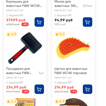
Кормушка для
Миска для
животных PAW WOW
животных 365
250мл
Двойная пластиковая
ДНЕЙ Кошка
Цена за 1 шт
Цена за 1 шт
с металлическими
250мл
С Картой №1
С Картой №1
мисками
379,99 руб
94,99 руб
478,99 руб
99,99 руб
-20%
4.9
5.0
Пуходерка для
Щетка для животных
животных PAW
1шт
PAW WOW паровая
WOW
Цена за 1 шт
Цена за 1 шт
С Картой №1
С Картой №1
234,99 руб
214,99 руб
294,79 руб
242,10 руб
-20%
-11%
4.2
4.8