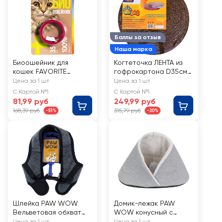
Баллы за отзыв
Наша марка
Биоошейник для
Когтеточка ЛЕНТА из
кошек FAVORITE
гофрокартона D35см,
Антипаразитарный от
Арт. ЛЕ840012
Цена за 1 шт
Цена за 1 шт
блох и клещей, 35см
С Картой №1
С Картой №1
81,99 руб
249,99 руб
168,39 руб
315,79 руб
-51%
-20%
Шлейка PAW WOW
Домик-лежак PAW
Вельветовая обхват
WOW конусный с
40–45см, трехслойная
помпоном 35х46х35см,
Цена за 1 шт
Цена за 1 шт