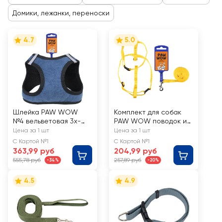
Домики, лежанки, переноски
4.7
5.0
Шлейка PAW WOW
Комплект для собак
№4 вельветовая 3х-
PAW WOW поводок и
слойная, 34–39см
шлейка, 10мм
Цена за 1 шт
Цена за 1 шт
С Картой №1
С Картой №1
363,99 руб
204,99 руб
555,78 руб
257,89 руб
-34%
-20%
4.5
4.9