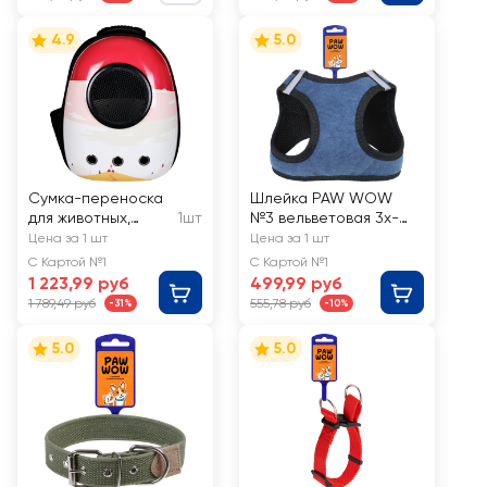
4.9
5.0
Сумка-переноска
Шлейка PAW WOW
для животных,
1шт
№3 вельветовая 3х-
42x31x28см
слойная, 29–34см
Цена за 1 шт
Цена за 1 шт
С Картой №1
С Картой №1
1 223,99 руб
499,99 руб
1 789,49 руб
555,78 руб
-31%
-10%
5.0
5.0