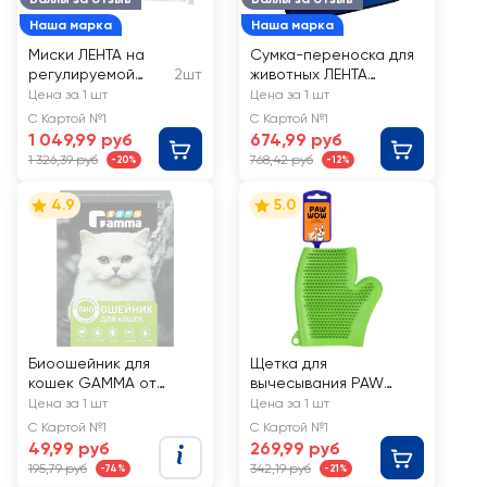
Наша марка
Наша марка
Миски ЛЕНТА на
Сумка-переноска для
регулируемой
2шт
животных ЛЕНТА
подставке 700мл
40х24х24см
Цена за 1 шт
Цена за 1 шт
Арт. ЛЕ1082
раскладная
С Картой №1
С Картой №1
1 049,99 руб
674,99 руб
1 326,39 руб
768,42 руб
-20%
-12%
4.9
5.0
Биоошейник для
Щетка для
кошек GAMMA от
вычесывания PAW
внешних паразитов,
WOW Рукавица
Цена за 1 шт
Цена за 1 шт
350x9x3мм
С Картой №1
С Картой №1
49,99 руб
269,99 руб
195,79 руб
342,19 руб
-74%
-21%