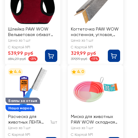
Шлейка PAW WOW
Когтеточка PAW WOW
Вельветовая обхват
настенная, угловая,
40–49см, трехслойная
плоская, ковролин,
Цена за 1 шт
Цена за 1 шт
№6
серая, 54x21x1,5см
С Картой №1
С Картой №1
539,99 руб
329,99 руб
684,29 руб
399,99 руб
-21%
-17%
4.4
4.0
Баллы за отзыв
Наша марка
Расческа для
Миска для животных
животных ЛЕНТА
1шт
РAW WOW складная
18x3см
силиконовая, 15,2см
Цена за 1 шт
Цена за 1 шт
металлическая,
С Картой №1
С Картой №1