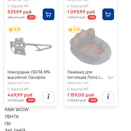
№5
Fрт. PW95107
С Картой №1
С Картой №1
539,99 руб
1 099,99 руб
684,29 руб
1 315,79 руб
-21%
-16%
5.0
5.0
Намордник ЛЕНТА №4
Лежанка для
вырубной Овчарка
питомцев Лапа L
1шт
65х60х25см
Цена за 1 шт
Цена за 1 шт
С Картой №1
С Картой №1
469,99 руб
1 159,00 руб
947,39 руб
2 331,57 руб
-50%
-50%
PAW WOW
ЛЕНТА
ПИ
365 ДНЕЙ