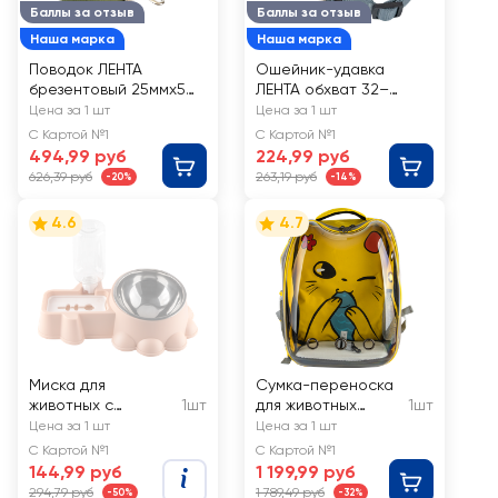
Баллы за отзыв
Баллы за отзыв
Наша марка
Наша марка
Поводок ЛЕНТА
Ошейник-удавка
брезентовый 25ммx5м,
ЛЕНТА обхват 32–
длина 8,4см
41см(S)/35–
Цена за 1 шт
Цена за 1 шт
50см(M)/40–60см(L)
С Картой №1
С Картой №1
быстросъемный
494,99 руб
224,99 руб
626,39 руб
263,19 руб
-20%
-14%
4.6
4.7
Миска для
Сумка-переноска
животных с
1шт
для животных
1шт
автопоилкой:
38x27x42см, дизайн
Цена за 1 шт
Цена за 1 шт
Миска 400мл,
в ассортименте
С Картой №1
С Картой №1
бутылка 350мл
144,99 руб
1 199,99 руб
294,79 руб
1 789,49 руб
-50%
-32%