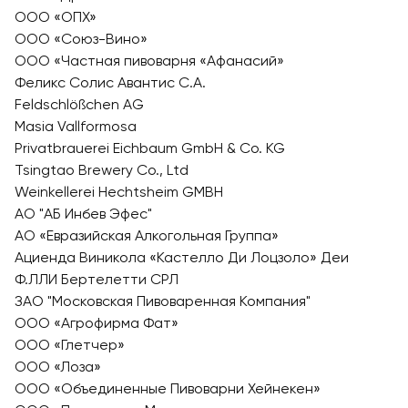
ООО «ОПХ»
ООО «Союз-Вино»
ООО «Частная пивоварня «Афанасий»
Феликс Солис Авантис C.A.
Feldschlößchen AG
Masia Vallformosa
Privatbrauerei Eichbaum GmbH & Co. KG
Tsingtao Brewery Co., Ltd
Weinkellerei Hechtsheim GMBH
АО "АБ Инбев Эфес"
АО «Евразийская Алкогольная Группа»
Ациенда Виникола «Кастелло Ди Лоцзоло» Деи
Ф.ЛЛИ Бертелетти СРЛ
ЗАО "Московская Пивоваренная Компания"
ООО «Агрофирма Фат»
ООО «Глетчер»
ООО «Лоза»
ООО «Объединенные Пивоварни Хейнекен»