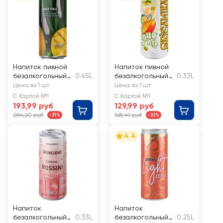
Напиток пивной
Напиток пивной
безалкогольный
0.45L
безалкогольный
0.33L
БАКУНИН
ORIGAMIKA Саур
Цена за 1 шт
Цена за 1 шт
Алкофри 2
эль манго,
С Картой №1
С Картой №1
нефильтрованны
каламанси
193,99 руб
129,99 руб
й
284,20 руб
168,49 руб
-31%
-22%
непастеризованн
ый
4.4
неосветленный
Напиток
Напиток
безалкогольный
0.33L
безалкогольный
0.25L