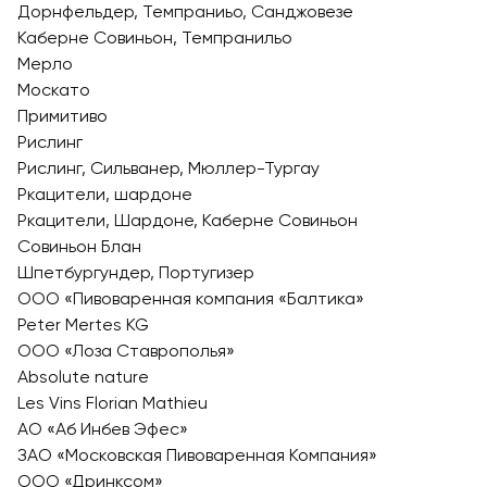
Дорнфельдер, Темпраниьо, Санджовезе
Каберне Совиньон, Темпранильо
Мерло
Москато
Примитиво
Рислинг
Рислинг, Сильванер, Мюллер-Тургау
Ркацители, шардоне
Ркацители, Шардоне, Каберне Совиньон
Совиньон Блан
Шпетбургундер, Португизер
ООО «Пивоваренная компания «Балтика»
Peter Mertes KG
ООО «Лоза Ставрополья»
Absolute nature
Les Vins Florian Mathieu
АО «Аб Инбев Эфес»
ЗАО «Московская Пивоваренная Компания»
ООО «Дринксом»